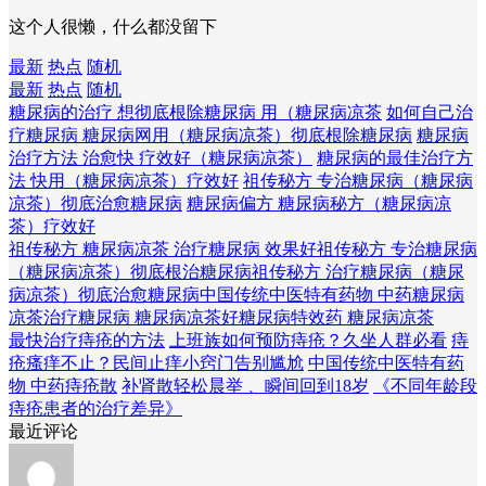
这个人很懒，什么都没留下
最新
热点
随机
最新
热点
随机
糖尿病的治疗 想彻底根除糖尿病 用（糖尿病凉茶
如何自己治
疗糖尿病 糖尿病网用（糖尿病凉茶）彻底根除糖尿病
糖尿病
治疗方法 治愈快 疗效好（糖尿病凉茶）
糖尿病的最佳治疗方
法 快用（糖尿病凉茶）疗效好
祖传秘方 专治糖尿病（糖尿病
凉茶）彻底治愈糖尿病
糖尿病偏方 糖尿病秘方（糖尿病凉
茶）疗效好
祖传秘方 糖尿病凉茶 治疗糖尿病 效果好
祖传秘方 专治糖尿病
（糖尿病凉茶）彻底根治糖尿病
祖传秘方 治疗糖尿病（糖尿
病凉茶）彻底治愈糖尿病
中国传统中医特有药物 中药糖尿病
凉茶
治疗糖尿病 糖尿病凉茶好
糖尿病特效药 糖尿病凉茶
最快治疗痔疮的方法
上班族如何预防痔疮？久坐人群必看
痔
疮瘙痒不止？民间止痒小窍门告别尴尬
中国传统中医特有药
物 中药痔疮散
补肾散轻松晨举 、瞬间回到18岁
《不同年龄段
痔疮患者的治疗差异》
最近评论