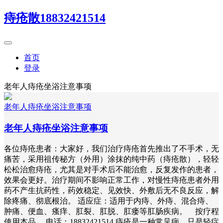
痔疮散18832421514
首页
登录
老年人痔疮坐浴注意事项
老年人痔疮坐浴注意事项
老年人痔疮坐浴注意事项
各位痔疮患者：大家好，我们治疗痔疮首先推出了不手术，无
痛苦，采用祖传秘方（外用）涂抹的纯中药（痔疮散），轻轻
松松治愈痔疮，尤其是对手术后不能治愈，反复发作的患者，
效果会更好。治疗期间不影响正常工作，对慢性痔疮患者外用
药不产生抗药性，药效稳定、见效快、外敷后无不良反应，解
除疼痛、彻底根治。 适应症：适用于内痔、外痔、混合痔、
肿痛、便血、瘙痒、肛裂、肛脱、肛瘘等肛肠疾病。 按疗程
使用本品 电话：18832421514 痔疮是一种常见病，只是轻症