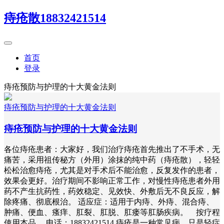
痔疮散18832421514
首页
登录
痔疮预防与护理的十大黄金法则
痔疮预防与护理的十大黄金法则
痔疮预防与护理的十大黄金法则
各位痔疮患者：大家好，我们治疗痔疮首先推出了不手术，无
痛苦，采用祖传秘方（外用）涂抹的纯中药（痔疮散），轻轻
松松治愈痔疮，尤其是对手术后不能治愈，反复发作的患者，
效果会更好。治疗期间不影响正常工作，对慢性痔疮患者外用
药不产生抗药性，药效稳定、见效快、外敷后无不良反应，解
除疼痛、彻底根治。 适应症：适用于内痔、外痔、混合痔、
肿痛、便血、瘙痒、肛裂、肛脱、肛瘘等肛肠疾病。 按疗程
使用本品 电话：18832421514 痔疮是一种常见病，只是轻症