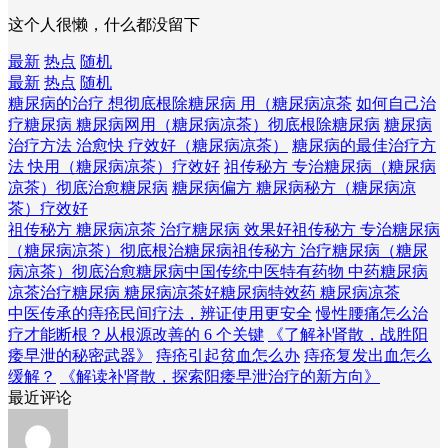
这个人很懒，什么都没留下
最新
热点
随机
最新
热点
随机
糖尿病的治疗 想彻底根除糖尿病 用（糖尿病凉茶
如何自己治
疗糖尿病 糖尿病网用（糖尿病凉茶）彻底根除糖尿病
糖尿病
治疗方法 治愈快 疗效好（糖尿病凉茶）
糖尿病的最佳治疗方
法 快用（糖尿病凉茶）疗效好
祖传秘方 专治糖尿病（糖尿病
凉茶）彻底治愈糖尿病
糖尿病偏方 糖尿病秘方（糖尿病凉
茶）疗效好
祖传秘方 糖尿病凉茶 治疗糖尿病 效果好
祖传秘方 专治糖尿病
（糖尿病凉茶）彻底根治糖尿病
祖传秘方 治疗糖尿病（糖尿
病凉茶）彻底治愈糖尿病
中国传统中医特有药物 中药糖尿病
凉茶
治疗糖尿病 糖尿病凉茶好
糖尿病特效药 糖尿病凉茶
中医传承的痔疮民间疗法，辨证使用更安全
慢性腰痛怎么治
疗才能断根？从根源改善的 6 个关键
《了解补肾散，战胜阳
痿早泄的秘密武器》
痔疮引起贫血怎么办
痔疮复发出血怎么
缓解？
《解读补肾散，探索阳痿早泄治疗的新方向》
最近评论