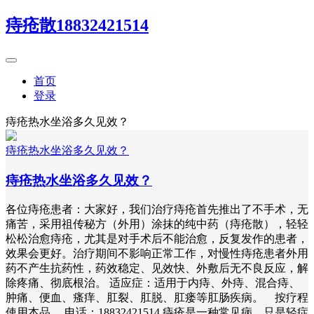
痔疮散18832421514
首页
登录
痔疮热水坐浴多久见效？
痔疮热水坐浴多久见效？
痔疮热水坐浴多久见效？
各位痔疮患者：大家好，我们治疗痔疮首先推出了不手术，无
痛苦，采用祖传秘方（外用）涂抹的纯中药（痔疮散），轻轻
松松治愈痔疮，尤其是对手术后不能治愈，反复发作的患者，
效果会更好。治疗期间不影响正常工作，对慢性痔疮患者外用
药不产生抗药性，药效稳定、见效快、外敷后无不良反应，解
除疼痛、彻底根治。 适应症：适用于内痔、外痔、混合痔、
肿痛、便血、瘙痒、肛裂、肛脱、肛瘘等肛肠疾病。 按疗程
使用本品 电话：18832421514 痔疮是一种常见病，只是轻症