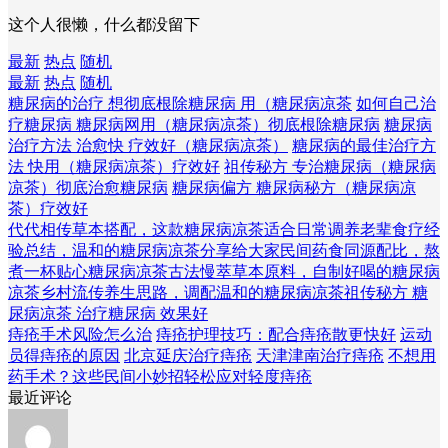
这个人很懒，什么都没留下
最新
热点
随机
最新
热点
随机
糖尿病的治疗 想彻底根除糖尿病 用（糖尿病凉茶
如何自己治
疗糖尿病 糖尿病网用（糖尿病凉茶）彻底根除糖尿病
糖尿病
治疗方法 治愈快 疗效好（糖尿病凉茶）
糖尿病的最佳治疗方
法 快用（糖尿病凉茶）疗效好
祖传秘方 专治糖尿病（糖尿病
凉茶）彻底治愈糖尿病
糖尿病偏方 糖尿病秘方（糖尿病凉
茶）疗效好
代代相传草本搭配，这款糖尿病凉茶适合日常调养
老辈食疗经
验总结，温和的糖尿病凉茶分享给大家
民间药食同源配比，熬
煮一杯贴心糖尿病凉茶
古法慢萃草本原料，自制好喝的糖尿病
凉茶
乡村流传养生思路，调配温和的糖尿病凉茶
祖传秘方 糖
尿病凉茶 治疗糖尿病 效果好
痔疮手术风险怎么治
痔疮护理技巧：配合痔疮散更快好
运动
员得痔疮的原因
北京延庆治疗痔疮
天津津南治疗痔疮
不想用
药手术？这些民间小妙招轻松应对轻度痔疮
最近评论