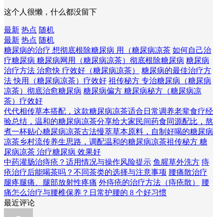
这个人很懒，什么都没留下
最新
热点
随机
最新
热点
随机
糖尿病的治疗 想彻底根除糖尿病 用（糖尿病凉茶
如何自己治
疗糖尿病 糖尿病网用（糖尿病凉茶）彻底根除糖尿病
糖尿病
治疗方法 治愈快 疗效好（糖尿病凉茶）
糖尿病的最佳治疗方
法 快用（糖尿病凉茶）疗效好
祖传秘方 专治糖尿病（糖尿病
凉茶）彻底治愈糖尿病
糖尿病偏方 糖尿病秘方（糖尿病凉
茶）疗效好
代代相传草本搭配，这款糖尿病凉茶适合日常调养
老辈食疗经
验总结，温和的糖尿病凉茶分享给大家
民间药食同源配比，熬
煮一杯贴心糖尿病凉茶
古法慢萃草本原料，自制好喝的糖尿病
凉茶
乡村流传养生思路，调配温和的糖尿病凉茶
祖传秘方 糖
尿病凉茶 治疗糖尿病 效果好
中药灌肠治痔疮？适用情况与操作风险提示
鱼腥草外洗方
痔
疮治疗后能喝茶吗？不同茶类的选择与注意事项
腰痛散治疗
腿疼腿痛、腿部放射性疼痛
外痔疮的治疗方法（痔疮散）
腰
痛怎么治疗与腰椎保养？日常护腰的 8 个好习惯
最近评论