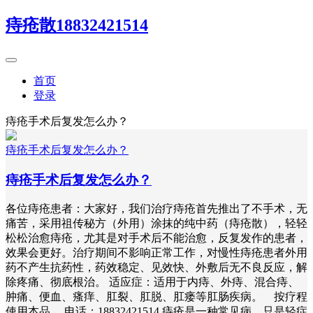
痔疮散18832421514
首页
登录
痔疮手术后复发怎么办？
痔疮手术后复发怎么办？
痔疮手术后复发怎么办？
各位痔疮患者：大家好，我们治疗痔疮首先推出了不手术，无
痛苦，采用祖传秘方（外用）涂抹的纯中药（痔疮散），轻轻
松松治愈痔疮，尤其是对手术后不能治愈，反复发作的患者，
效果会更好。治疗期间不影响正常工作，对慢性痔疮患者外用
药不产生抗药性，药效稳定、见效快、外敷后无不良反应，解
除疼痛、彻底根治。 适应症：适用于内痔、外痔、混合痔、
肿痛、便血、瘙痒、肛裂、肛脱、肛瘘等肛肠疾病。 按疗程
使用本品 电话：18832421514 痔疮是一种常见病，只是轻症