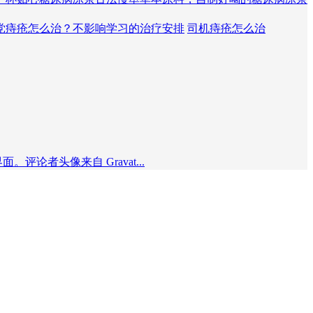
党痔疮怎么治？不影响学习的治疗安排
司机痔疮怎么治
者头像来自 Gravat...