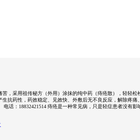
痛苦，采用祖传秘方（外用）涂抹的纯中药（痔疮散），轻轻松
产生抗药性，药效稳定、见效快、外敷后无不良反应，解除疼痛、
话：18832421514 痔疮是一种常见病，只是轻症患者没
文