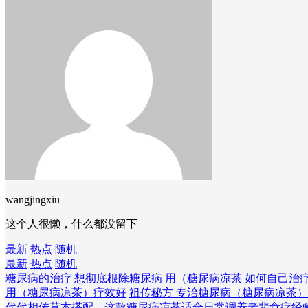
wangjingxiu
这个人很懒，什么都没留下
最新
热点
随机
最新
热点
随机
糖尿病的治疗 想彻底根除糖尿病 用（糖尿病凉茶
如何自己治
用（糖尿病凉茶）疗效好
祖传秘方 专治糖尿病（糖尿病凉茶
代代相传草本搭配，这款糖尿病凉茶适合日常调养
老辈食疗经