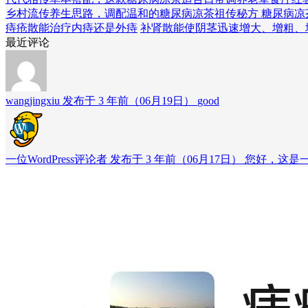
乡村流传养生思路，调配温和的糖尿病凉茶
祖传秘方 糖尿病凉
痔疮散能治疗内痔还是外痔
补肾散能使阴茎迅速增大、增粗、
最近评论
wangjingxiu 发布于 3 年前（06月19日）
good
一位WordPress评论者 发布于 3 年前（06月17日）
您好，这是一