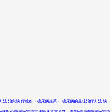
方法 治愈快 疗效好（糖尿病凉茶）
糖尿病的最佳治疗方法 快
一杯贴心糖尿病凉茶
古法慢萃草本原料，自制好喝的糖尿病凉茶