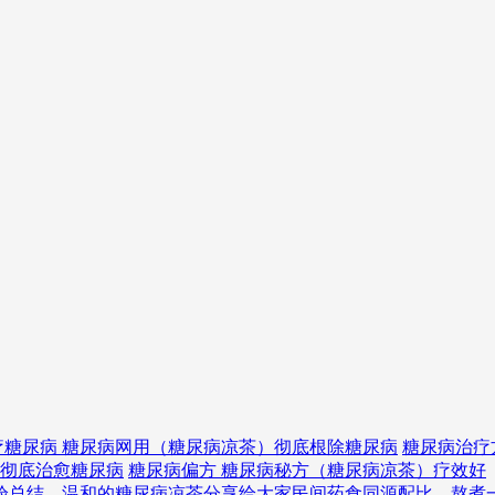
疗糖尿病 糖尿病网用（糖尿病凉茶）彻底根除糖尿病
糖尿病治疗
）彻底治愈糖尿病
糖尿病偏方 糖尿病秘方（糖尿病凉茶）疗效好
验总结，温和的糖尿病凉茶分享给大家
民间药食同源配比，熬煮