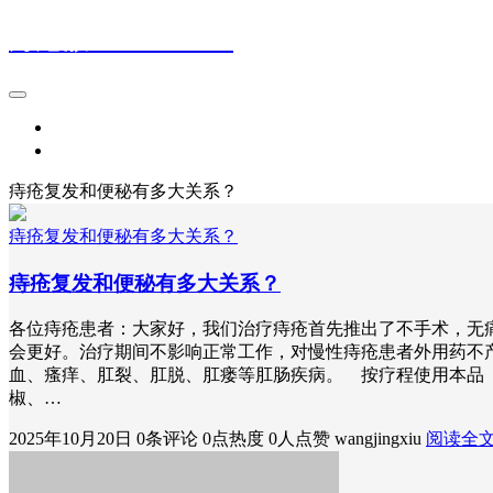
痔疮散18832421514
首页
登录
痔疮复发和便秘有多大关系？
痔疮复发和便秘有多大关系？
痔疮复发和便秘有多大关系？
各位痔疮患者：大家好，我们治疗痔疮首先推出了不手术，无
会更好。治疗期间不影响正常工作，对慢性痔疮患者外用药不
血、瘙痒、肛裂、肛脱、肛瘘等肛肠疾病。 按疗程使用本品 电
椒、…
2025年10月20日
0条评论
0点热度
0人点赞
wangjingxiu
阅读全