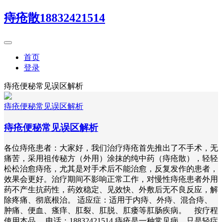
痔疮散18832421514
首页
登录
痔疮便秘常见误区解析
痔疮便秘常见误区解析
痔疮便秘常见误区解析
各位痔疮患者：大家好，我们治疗痔疮首先推出了不手术，无
痛苦，采用祖传秘方（外用）涂抹的纯中药（痔疮散），轻轻
松松治愈痔疮，尤其是对手术后不能治愈，反复发作的患者，
效果会更好。治疗期间不影响正常工作，对慢性痔疮患者外用
药不产生抗药性，药效稳定、见效快、外敷后无不良反应，解
除疼痛、彻底根治。 适应症：适用于内痔、外痔、混合痔、
肿痛、便血、瘙痒、肛裂、肛脱、肛瘘等肛肠疾病。 按疗程
使用本品 电话：18832421514 痔疮是一种常见病，只是轻症