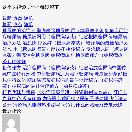
这个人很懒，什么都没留下
最新
热点
随机
最新
热点
随机
糖尿病的治疗 想彻底根除糖尿病 用（糖尿病凉茶
如何自己治
疗糖尿病 糖尿病网用（糖尿病凉茶）彻底根除糖尿病
糖尿病
治疗方法 治愈快 疗效好（糖尿病凉茶）
糖尿病的最佳治疗方
法 快用（糖尿病凉茶）疗效好
祖传秘方 专治糖尿病（糖尿病
凉茶）彻底治愈糖尿病
糖尿病偏方 糖尿病秘方（糖尿病凉
茶）疗效好
祖传秘方 治疗糖尿病（糖尿病凉茶）彻底治愈糖尿病
中国传
统中医特有药物 中药糖尿病凉茶
治疗糖尿病 糖尿病凉茶好
糖
尿病特效药 糖尿病凉茶
糖尿病的最佳治疗秘方 （糖尿病凉
茶）
糖尿病的最佳治疗偏方（糖尿病凉茶）
打乒乓球与痔疮
《治疗阳痿早泄，补肾散创造奇迹》
肛门出
血鲜红色 没有疼痛
内痔脱出难回纳？民间手法与辅助疗法大
公开
痔疮病人能泡热水澡吗
痔疮用什么药治最好效果最快
最近评论