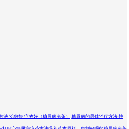
方法 治愈快 疗效好（糖尿病凉茶）
糖尿病的最佳治疗方法 快
一杯贴心糖尿病凉茶
古法慢萃草本原料，自制好喝的糖尿病凉茶