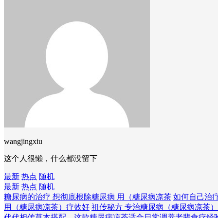
wangjingxiu
这个人很懒，什么都没留下
最新
热点
随机
最新
热点
随机
糖尿病的治疗 想彻底根除糖尿病 用（糖尿病凉茶
如何自己治
用（糖尿病凉茶）疗效好
祖传秘方 专治糖尿病（糖尿病凉茶
代代相传草本搭配，这款糖尿病凉茶适合日常调养
老辈食疗经