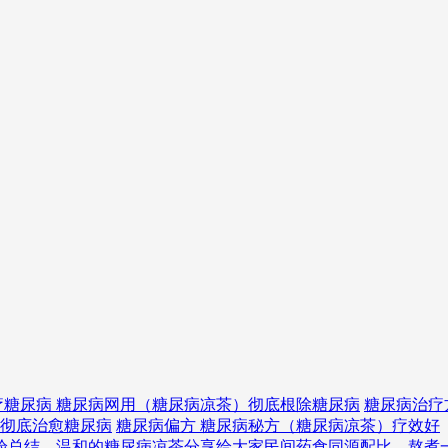
疗糖尿病 糖尿病网用（糖尿病凉茶）彻底根除糖尿病
糖尿病治疗
）彻底治愈糖尿病
糖尿病偏方 糖尿病秘方（糖尿病凉茶）疗效好
验总结，温和的糖尿病凉茶分享给大家
民间药食同源配比，熬煮