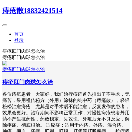
痔疮散18832421514
首页
登录
痔疮肛门肉球怎么治
痔疮肛门肉球怎么治
痔疮肛门肉球怎么治
痔疮肛门肉球怎么治
各位痔疮患者：大家好，我们治疗痔疮首先推出了不手术，无
痛苦，采用祖传秘方（外用）涂抹的纯中药（痔疮散），轻轻
松松治愈痔疮，尤其是对手术后不能治愈，反复发作的患者，
效果会更好。治疗期间不影响正常工作，对慢性痔疮患者外用
药不产生抗药性，药效稳定、见效快、外敷后无不良反应，解
除疼痛、彻底根治。 适应症：适用于内痔、外痔、混合痔、
肿痛、便血、瘙痒、肛裂、肛脱、肛瘘等肛肠疾病。 按疗程