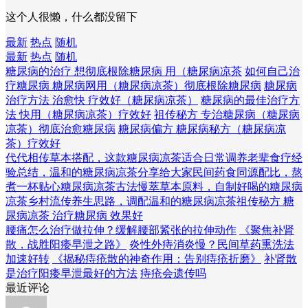
这个人很懒，什么都没留下
最新
热点
随机
最新
热点
随机
糖尿病的治疗 想彻底根除糖尿病 用（糖尿病凉茶
如何自己治
疗糖尿病 糖尿病网用（糖尿病凉茶）彻底根除糖尿病
糖尿病
治疗方法 治愈快 疗效好（糖尿病凉茶）
糖尿病的最佳治疗方
法 快用（糖尿病凉茶）疗效好
祖传秘方 专治糖尿病（糖尿病
凉茶）彻底治愈糖尿病
糖尿病偏方 糖尿病秘方（糖尿病凉
茶）疗效好
代代相传草本搭配，这款糖尿病凉茶适合日常调养
老辈食疗经
验总结，温和的糖尿病凉茶分享给大家
民间药食同源配比，熬
煮一杯贴心糖尿病凉茶
古法慢萃草本原料，自制好喝的糖尿病
凉茶
乡村流传养生思路，调配温和的糖尿病凉茶
祖传秘方 糖
尿病凉茶 治疗糖尿病 效果好
腰痛怎么治疗做拉伸？缓解腰部紧张的拉伸动作
《聚焦补肾
散，战胜阳痿早泄之路》
炎性外痔消炎慢？民间草药熏洗法
加速好转
《揭秘痔疮散的神奇作用：告别痔疮折磨》
补肾散
是治疗阳痿早泄最好的方法
痔疮会遗传吗
最近评论