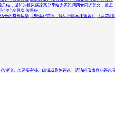
验总结，温和的糖尿病凉茶分享给大家
民间药食同源配比，熬煮
茶 治疗糖尿病 效果好
适合的有氧运动
《聚焦补肾散，解决阳痿早泄难题》
《蒙花明
条评论。若需要审核、编辑或删除评论，请访问仪表盘的评论界面。评论