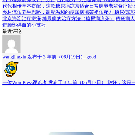
代代相传草本搭配，这款糖尿病凉茶适合日常调养
老辈食疗经
乡村流传养生思路，调配温和的糖尿病凉茶
祖传秘方 糖尿病凉
北京海淀治疗痔疮
糖尿病的治疗方法（糖尿病凉茶）
痔疮病人
进腰部供血的小技巧
最近评论
wangjingxiu 发布于 3 年前（06月19日）
good
一位WordPress评论者 发布于 3 年前（06月17日）
您好，这是一