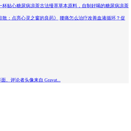
一杯贴心糖尿病凉茶
古法慢萃草本原料，自制好喝的糖尿病凉茶
目散：点亮心灵之窗的良药》
腰痛怎么治疗改善血液循环？促
者头像来自 Gravat...