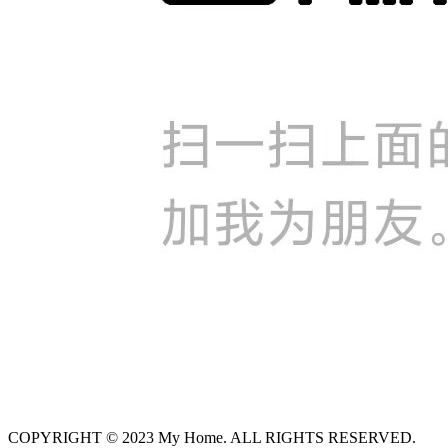
COPYRIGHT © 2023 My Home. ALL RIGHTS RESERVED.