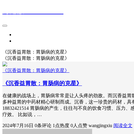
痔疮散18832421514
首页
登录
《沉香益胃散：胃肠病的克星》
《沉香益胃散：胃肠病的克星》
《沉香益胃散：胃肠病的克星》
《沉香益胃散：胃肠病的克星》
在健康的战场上，胃肠病常常是让人头疼的劲敌。而沉香益胃
多种益胃的中药材精心研制而成。沉香，这一珍贵的药材，具
18832421514 胃肠病的产生，往往与不良的饮食习惯
疗效。 比如说，…
2024年7月16日
0条评论
1点热度
0人点赞
wangjingxiu
阅读全文