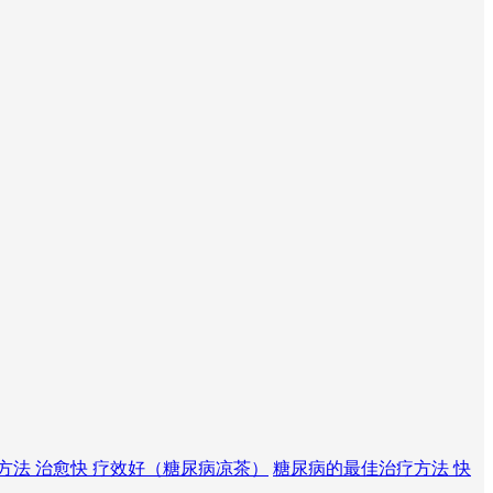
方法 治愈快 疗效好（糖尿病凉茶）
糖尿病的最佳治疗方法 快