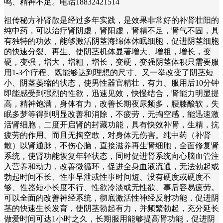
鸣、精神不足。电话18832421514
祖传秘方补肾散是经过多年实践，是效果非常好的补肾壮阳的
纯中药，可以治疗肾阴虚，肾阳虚，肾精不足，肾气不固，具
有独特的功效，能够激活阴茎海绵体休眠细胞，促进阴茎细胞
的快速分裂、再生、使阴茎机体显著增大、增粗，增长，变
硬，变强，增大，增粗，增长，变硬，变强阴茎体积只需要服
用1-3个疗程、既能够达到理想的尺寸、又一举改变了阴茎短
小、阴茎萎缩的状态，使男性器官精壮，有力、服用后10分钟
即能感受到强烈的性欲，迅速见效，快慢结合，肾能力明显提
高，精神饱满，身体有力，改善长期夜尿频多，腰膝酸软，失
眠多梦等得到明显改善和消除，不疲劳，无掏空感，能迅速激
活肾细胞，二度开启肾的封藏功能，具有快效补肾，生精，抗
疲劳的作用。而且无掏空敢，对身体无伤害。纯中药（补肾
散）以肾通脉，不伤心脑，直接滋养再生肾细胞，全面修复肾
系统，使肾功能恢复年轻状态，同时促进肾系统向心脑血管注
入营养和动力，改善微循环，促进全身血液流通，无法勃起或
勃起时间不长、性事早泄或性事时间短、没有硬度或硬度不
够、性器短小长度不行、性欲冷淡或无性欲、事后容易疲劳。
可以全面的改善神经系统，彻底激活性神经反射功能，促进阴
茎的快速生长发育，使阴茎勃起有力，并频繁勃起，充分延长
做爱时间可达1小时之久，长期服用能够提高肾功能，促进阴