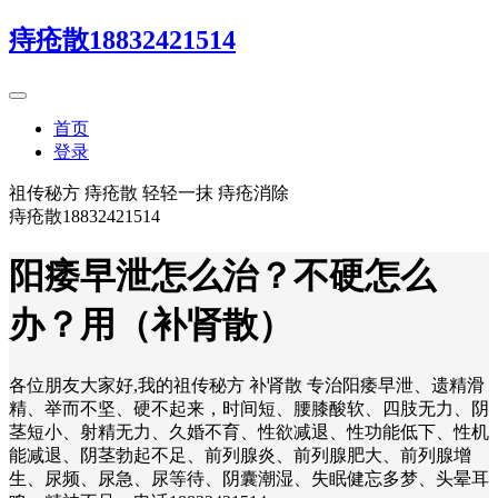
痔疮散18832421514
首页
登录
祖传秘方 痔疮散 轻轻一抹 痔疮消除
痔疮散18832421514
阳痿早泄怎么治？不硬怎么
办？用（补肾散）
各位朋友大家好,我的祖传秘方 补肾散 专治阳痿早泄、遗精滑
精、举而不坚、硬不起来，时间短、腰膝酸软、四肢无力、阴
茎短小、射精无力、久婚不育、性欲减退、性功能低下、性机
能减退、阴茎勃起不足、前列腺炎、前列腺肥大、前列腺增
生、尿频、尿急、尿等待、阴囊潮湿、失眠健忘多梦、头晕耳