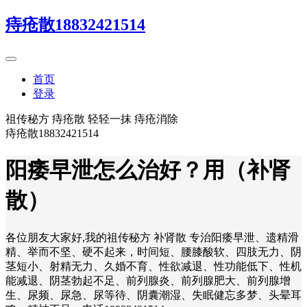
痔疮散18832421514
首页
登录
祖传秘方 痔疮散 轻轻一抹 痔疮消除
痔疮散18832421514
阳痿早泄怎么治好？用（补肾
散）
各位朋友大家好,我的祖传秘方 补肾散 专治阳痿早泄、遗精滑
精、举而不坚、硬不起来，时间短、腰膝酸软、四肢无力、阴
茎短小、射精无力、久婚不育、性欲减退、性功能低下、性机
能减退、阴茎勃起不足、前列腺炎、前列腺肥大、前列腺增
生、尿频、尿急、尿等待、阴囊潮湿、失眠健忘多梦、头晕耳