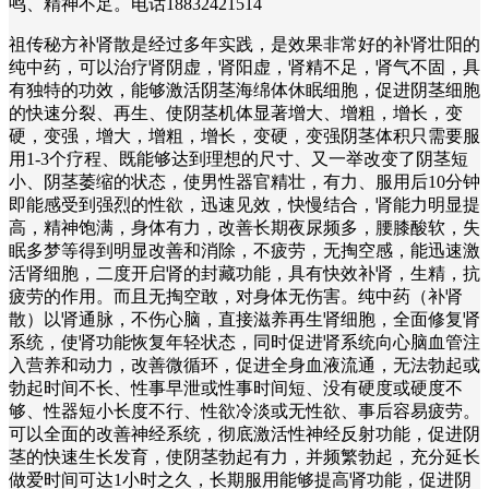
鸣、精神不足。电话18832421514
祖传秘方补肾散是经过多年实践，是效果非常好的补肾壮阳的
纯中药，可以治疗肾阴虚，肾阳虚，肾精不足，肾气不固，具
有独特的功效，能够激活阴茎海绵体休眠细胞，促进阴茎细胞
的快速分裂、再生、使阴茎机体显著增大、增粗，增长，变
硬，变强，增大，增粗，增长，变硬，变强阴茎体积只需要服
用1-3个疗程、既能够达到理想的尺寸、又一举改变了阴茎短
小、阴茎萎缩的状态，使男性器官精壮，有力、服用后10分钟
即能感受到强烈的性欲，迅速见效，快慢结合，肾能力明显提
高，精神饱满，身体有力，改善长期夜尿频多，腰膝酸软，失
眠多梦等得到明显改善和消除，不疲劳，无掏空感，能迅速激
活肾细胞，二度开启肾的封藏功能，具有快效补肾，生精，抗
疲劳的作用。而且无掏空敢，对身体无伤害。纯中药（补肾
散）以肾通脉，不伤心脑，直接滋养再生肾细胞，全面修复肾
系统，使肾功能恢复年轻状态，同时促进肾系统向心脑血管注
入营养和动力，改善微循环，促进全身血液流通，无法勃起或
勃起时间不长、性事早泄或性事时间短、没有硬度或硬度不
够、性器短小长度不行、性欲冷淡或无性欲、事后容易疲劳。
可以全面的改善神经系统，彻底激活性神经反射功能，促进阴
茎的快速生长发育，使阴茎勃起有力，并频繁勃起，充分延长
做爱时间可达1小时之久，长期服用能够提高肾功能，促进阴