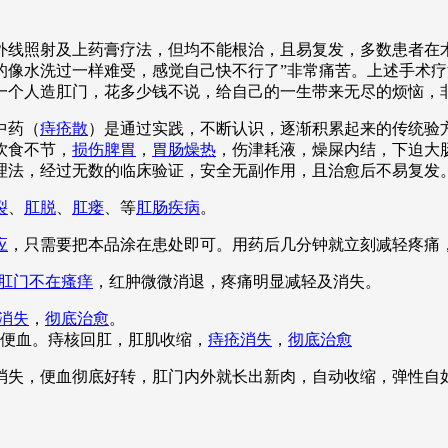
线照射及上药膏疗法，但均不能根治，且易复发，多数患者在术
的像水洗过一样难受，感觉自己快不行了”非常痛苦。上述手术
一个人造肛门，花多少钱不说，给自己的一生带来无尽的烦恼，
中药（
痔疮散
）是通过实践，不断认识，逐渐积累起来的传统验
饮食不节，
损伤脾胃
，
胃肠燥热
，伤津耗液，燥屎内结，下迫大
理法，经过无数的临床验证，安全无副作用，且治愈后不易复发
裂
、
肛脱
、
肛瘘
、等
肛肠疾病
。
应
，只需要把本品涂在患处即可。用药后几分钟就立刻减轻疼痛
肛门不在瘙痒
，红肿微微消退，疼痛明显减轻及消失。
消失
，
彻底治愈
。
便血。痔核回肛，肛肌收缩，
痔疮消失
，
彻底治愈
全消失，便血彻底好转，肛门内外就长出新肉，自动收缩，弹性自