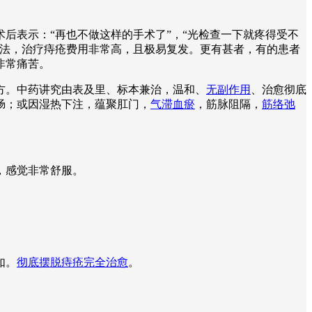
后表示：“再也不做这样的手术了”，“光检查一下就疼得受不
疗法，治疗痔疮费用非常高，且极易复发。更有甚者，有的患者
非常痛苦。
方。中药讲究由表及里、标本兼治，温和、
无副作用
、治愈彻底
肠；或因湿热下注，蕴聚肛门，
气滞血瘀
，筋脉阻隔，
筋络弛
。
，感觉非常舒服。
如。
彻底摆脱痔疮完全治愈
。