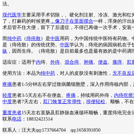
法。
现代医学
主要采用手术切除，、硬化剂注射、冷冻、激光和红外
了，打麻药的时候更疼
，像刀子在里面搅合
一样，浑身的汗出
术后管不住大便，留下了后遗症，不得已再做一次手术，安装
而
纯中药
（
痔疮散
）是
中医
用药，为中国传统中医特有药物。
是（痔疮散）的传统优势。
中医
学认为，痔疮的病因病机在于
纵
，因而生痔。（痔疮散）是目前最多也是最有效的是中药调
适应症：适用于
内
痔、
外痔
、
混合痔
、
肿痛
、
便血
、
瘙痒
、
肛
使用方法：本品为
纯中药
，对人的皮肤没有刺激性，
无不良反
疼痛
患者1-5分钟左右穿过致病菌细胞壁，深入作用痔核内部，
轻度
患者3-5天左右不在便血、
疼痛
，持续用药外痔，
内痔疙瘩
中度
患者7天左右，
肛门恢复正常弹性
，
排便轻松
、顺畅，不在
重度患者
15天左右直肠及肛静脉血液循环顺畅，重度痔疮完
联系
电话
：18832421514
联系人：汪大夫qq:1737664704 qq:1658391850