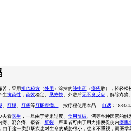
吗
痛苦，采用
祖传秘方
（
外用
）涂抹的
纯中药
（
痔疮
散），轻轻松
产生
抗药性
，
药效
稳定、
见效快
、外敷后
无不良反应
，解除疼痛
裂
、
肛脱
、
肛瘘
等
肛肠疾病。
按疗程使用本品
电话
：188324
少去看
医生
，一旦由于劳累过度、
食用辣椒
、酒等各种因素的触
内痔、混合痔、瘘管、
肛裂
、严重者可由于用力排便促使内
痔脱
吟不已，由于这一类肛肠疾患对生命的威胁很小，患者不重视，而医