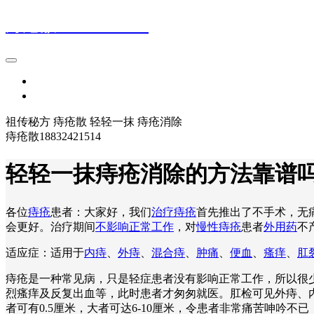
痔疮散18832421514
首页
登录
祖传秘方 痔疮散 轻轻一抹 痔疮消除
痔疮散18832421514
轻轻一抹痔疮消除的方法靠谱
各位
痔疮
患者：大家好，我们
治疗痔疮
首先推出了不手术，无
会更好。治疗期间
不影响正常工作
，对
慢性痔疮
患者
外用药
不
适应症：适用于
内痔
、
外痔
、
混合痔
、
肿痛
、
便血
、
瘙痒
、
肛
痔疮是一种常见病，只是轻症患者没有影响正常工作，所以很
烈瘙痒及反复出血等，此时患者才匆匆就医。肛检可见外痔、
者可有0.5厘米，大者可达6-10厘米，令患者非常痛苦呻