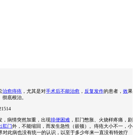
松
治愈痔疮
，尤其是对
手术后不能治愈
，
反复发作
的患者，
效
果
、彻底根治。
21514
发，病情突然加重，出现
排便困难
，肛门憋胀、火烧样疼痛，剧
出肛门
外，不能缩回，而发生急性（嵌顿）。痔疮大小不一，小
学界对此病也没有统一的认识，以至于多少年来一直没有特效疗