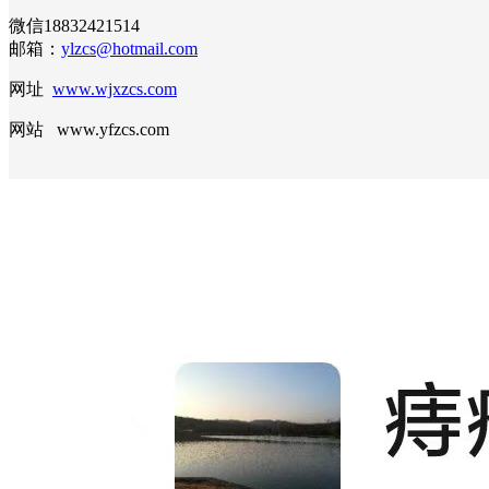
微信18832421514
邮箱：
ylzcs@hotmail.com
网址
www.wjxzcs.com
网站 www.yfzcs.com