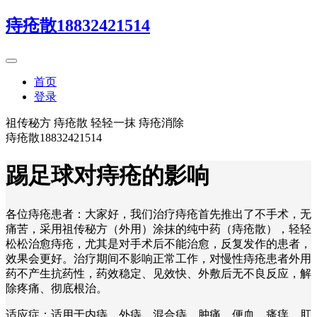
痔疮散18832421514
首页
登录
祖传秘方 痔疮散 轻轻一抹 痔疮消除
痔疮散18832421514
踢足球对痔疮的影响
各位痔疮患者：大家好，我们治疗痔疮首先推出了不手术，无
痛苦，采用祖传秘方（外用）涂抹的纯中药（痔疮散），轻轻
松松治愈痔疮，尤其是对手术后不能治愈，反复发作的患者，
效果会更好。治疗期间不影响正常工作，对慢性痔疮患者外用
药不产生抗药性，药效稳定、见效快、外敷后无不良反应，解
除疼痛、彻底根治。
适应症：适用于内痔、外痔、混合痔、肿痛、便血、瘙痒、肛