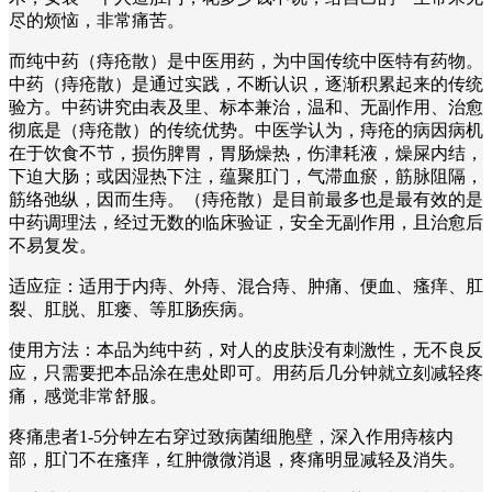
尽的烦恼，非常痛苦。
而纯中药（痔疮散）是中医用药，为中国传统中医特有药物。
中药（痔疮散）是通过实践，不断认识，逐渐积累起来的传统
验方。中药讲究由表及里、标本兼治，温和、无副作用、治愈
彻底是（痔疮散）的传统优势。中医学认为，痔疮的病因病机
在于饮食不节，损伤脾胃，胃肠燥热，伤津耗液，燥屎内结，
下迫大肠；或因湿热下注，蕴聚肛门，气滞血瘀，筋脉阻隔，
筋络弛纵，因而生痔。（痔疮散）是目前最多也是最有效的是
中药调理法，经过无数的临床验证，安全无副作用，且治愈后
不易复发。
适应症：适用于内痔、外痔、混合痔、肿痛、便血、瘙痒、肛
裂、肛脱、肛瘘、等肛肠疾病。
使用方法：本品为纯中药，对人的皮肤没有刺激性，无不良反
应，只需要把本品涂在患处即可。用药后几分钟就立刻减轻疼
痛，感觉非常舒服。
疼痛患者1-5分钟左右穿过致病菌细胞壁，深入作用痔核内
部，肛门不在瘙痒，红肿微微消退，疼痛明显减轻及消失。