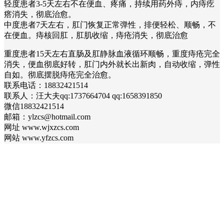
轻度患者3-5天左右不在便血、疼痛，持续用药外痔，内痔疙
瘩消失，彻底治愈。
中度患者7天左右，肛门恢复正常弹性，排便轻松、顺畅，不
在便血。痔核回肛，肛肌收缩，痔疮消失，彻底治愈
重度患者15天左右直肠及肛静脉血液循环顺畅，重度痔疮完全
消失，便血彻底好转，肛门内外就长出新肉，自动收缩，弹性
自如。彻底摆脱痔疮完全治愈。
联系电话：18832421514
联系人：汪大夫qq:1737664704 qq:1658391850
微信18832421514
邮箱：ylzcs@hotmail.com
网址 www.wjxzcs.com
网站 www.yfzcs.com