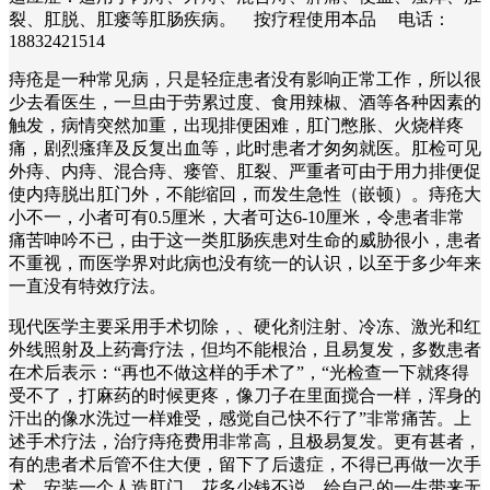
裂、肛脱、肛瘘等肛肠疾病。 按疗程使用本品 电话：
18832421514
痔疮是一种常见病，只是轻症患者没有影响正常工作，所以很
少去看医生，一旦由于劳累过度、食用辣椒、酒等各种因素的
触发，病情突然加重，出现排便困难，肛门憋胀、火烧样疼
痛，剧烈瘙痒及反复出血等，此时患者才匆匆就医。肛检可见
外痔、内痔、混合痔、瘘管、肛裂、严重者可由于用力排便促
使内痔脱出肛门外，不能缩回，而发生急性（嵌顿）。痔疮大
小不一，小者可有0.5厘米，大者可达6-10厘米，令患者非常
痛苦呻吟不已，由于这一类肛肠疾患对生命的威胁很小，患者
不重视，而医学界对此病也没有统一的认识，以至于多少年来
一直没有特效疗法。
现代医学主要采用手术切除，、硬化剂注射、冷冻、激光和红
外线照射及上药膏疗法，但均不能根治，且易复发，多数患者
在术后表示：“再也不做这样的手术了”，“光检查一下就疼得
受不了，打麻药的时候更疼，像刀子在里面搅合一样，浑身的
汗出的像水洗过一样难受，感觉自己快不行了”非常痛苦。上
述手术疗法，治疗痔疮费用非常高，且极易复发。更有甚者，
有的患者术后管不住大便，留下了后遗症，不得已再做一次手
术，安装一个人造肛门，花多少钱不说，给自己的一生带来无