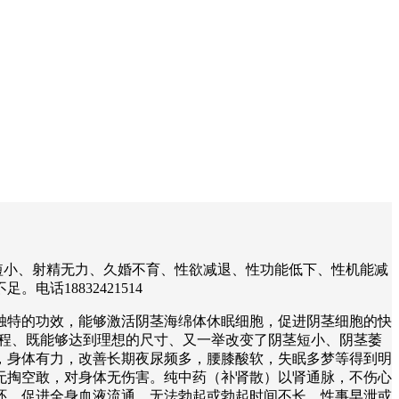
短小、射精无力、久婚不育、性欲减退、性功能低下、性机能减
18832421514
独特的功效，能够激活阴茎海绵体休眠细胞，促进阴茎细胞的快
疗程、既能够达到理想的尺寸、又一举改变了阴茎短小、阴茎萎
，身体有力，改善长期夜尿频多，腰膝酸软，失眠多梦等得到明
无掏空敢，对身体无伤害。纯中药（补肾散）以肾通脉，不伤心
环，促进全身血液流通，无法勃起或勃起时间不长、性事早泄或