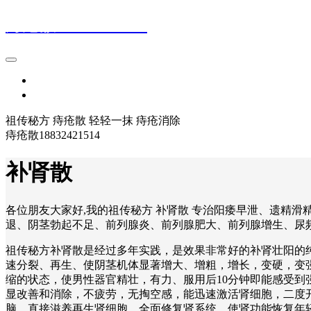
痔疮散18832421514
首页
登录
祖传秘方 痔疮散 轻轻一抹 痔疮消除
痔疮散18832421514
补肾散
各位朋友大家好,我的祖传秘方 补肾散 专治阳痿早泄、遗精
退、阴茎勃起不足、前列腺炎、前列腺肥大、前列腺增生、尿频、
祖传秘方补肾散是经过多年实践，是效果非常好的补肾壮阳的
速分裂、再生、使阴茎机体显著增大、增粗，增长，变硬，变强
缩的状态，使男性器官精壮，有力、服用后10分钟即能感受
显改善和消除，不疲劳，无掏空感，能迅速激活肾细胞，二度
脑，直接滋养再生肾细胞，全面修复肾系统，使肾功能恢复年