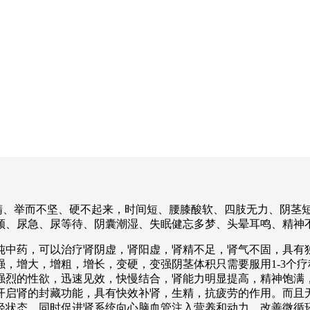
滑精、举而不坚、硬不起来，时间短、腰膝酸软、四肢无力、阴茎
尿急、尿等待、阴囊潮湿、失眠健忘多梦、头晕耳鸣、精神不足。电话
纯中药，可以治疗肾阴虚，肾阳虚，肾精不足，肾气不固，具有
，增大，增粗，增长，变硬，变强阴茎体积只需要服用1-3个
到强烈的性欲，迅速见效，快慢结合，肾能力明显提高，精神饱满
开启肾的封藏功能，具有快效补肾，生精，抗疲劳的作用。而且
轻状态，同时促进肾系统向心脑血管注入营养和动力，改善微循