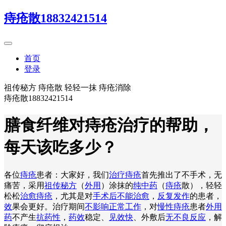
痔疮散18832421514
首页
登录
祖传秘方 痔疮散 轻轻一抹 痔疮消除
痔疮散18832421514
膳食纤维对痔疮治疗的帮助，
每天该吃多少？
各位
痔疮
患者：大家好，我们
治疗痔疮
首先推出了不手术，无
痛苦，采用
祖传秘方
（
外用
）涂抹的
纯中药
（
痔疮
散），轻轻
松松
治愈痔疮
，尤其是对
手术后不能治愈
，
反复发作
的患者，
效
果会更好。治疗期间
不影响正常工作
，对
慢性痔疮
患者
外用
药
不产生
抗药性
，
药效
稳定、
见效快
、外敷后
无不良反应
，解