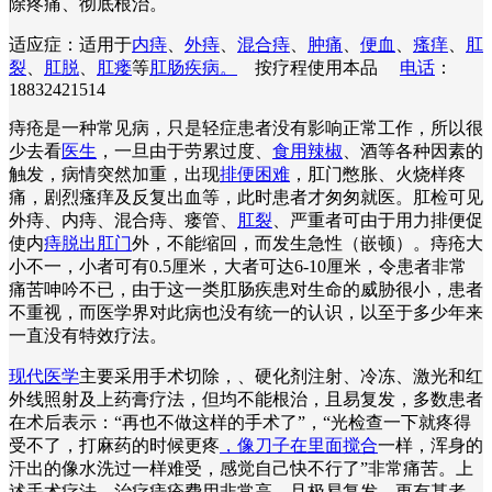
除疼痛、彻底根治。
适应症：适用于
内痔
、
外痔
、
混合痔
、
肿痛
、
便血
、
瘙痒
、
肛
裂
、
肛脱
、
肛瘘
等
肛肠疾病。
按疗程使用本品
电话
：
18832421514
痔疮是一种常见病，只是轻症患者没有影响正常工作，所以很
少去看
医生
，一旦由于劳累过度、
食用辣椒
、酒等各种因素的
触发，病情突然加重，出现
排便困难
，肛门憋胀、火烧样疼
痛，剧烈瘙痒及反复出血等，此时患者才匆匆就医。肛检可见
外痔、内痔、混合痔、瘘管、
肛裂
、严重者可由于用力排便促
使内
痔脱出肛门
外，不能缩回，而发生急性（嵌顿）。痔疮大
小不一，小者可有0.5厘米，大者可达6-10厘米，令患者非常
痛苦呻吟不已，由于这一类肛肠疾患对生命的威胁很小，患者
不重视，而医学界对此病也没有统一的认识，以至于多少年来
一直没有特效疗法。
现代医学
主要采用手术切除，、硬化剂注射、冷冻、激光和红
外线照射及上药膏疗法，但均不能根治，且易复发，多数患者
在术后表示：“再也不做这样的手术了”，“光检查一下就疼得
受不了，打麻药的时候更疼
，像刀子在里面搅合
一样，浑身的
汗出的像水洗过一样难受，感觉自己快不行了”非常痛苦。上
述手术疗法，治疗痔疮费用非常高，且极易复发。更有甚者，