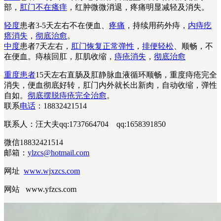
部，
肛门不在瘙痒
，红肿微微消退，疼痛明显减轻及消失。
轻度
患者3-5天左右不在便血、
疼痛
，持续用药外痔，
内痔疙
瘩消失
，
彻底治愈
。
中度
患者7天左右，
肛门恢复正常弹性
，
排便轻松
、顺畅，不
在便血。痔核回肛，肛肌收缩，
痔疮消失
，
彻底治愈
重度患者
15天左右直肠及肛静脉血液循环顺畅，重度痔疮完全
消失，便血彻底好转，肛门内外就长出新肉，自动收缩，弹性
自如。
彻底摆脱痔疮完全治愈
。
联系
电话
：18832421514
联系人：汪大夫qq:1737664704 qq:1658391850
微信18832421514
邮箱：
ylzcs@hotmail.com
网址
www.wjxzcs.com
网站 www.yfzcs.com