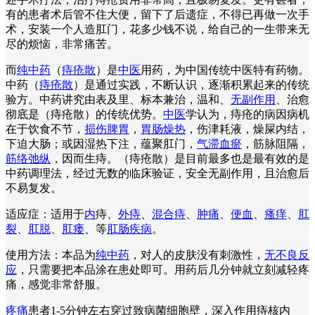
有的患者术后管不住大便，留下了后遗症，不得已再做一次手
术，安装一个人造肛门，花多少钱不说，给自己的一生带来无
尽的烦恼，非常痛苦。
而
纯中药
（
痔疮散
）是
中医
用药，为中国传统中医特有药物。
中药（
痔疮散
）是通过实践，不断认识，逐渐积累起来的传统
验方。中药讲究由表及里、标本兼治，温和、
无副作用
、治愈
彻底是（痔疮散）的传统优势。
中医
学认为，痔疮的病因病机
在于饮食不节，
损伤脾胃
，
胃肠燥热
，伤津耗液，燥屎内结，
下迫大肠；或因湿热下注，蕴聚肛门，
气滞血瘀
，筋脉阻隔，
筋络弛纵
，因而生痔。（痔疮散）是目前最多也是最有效的是
中药调理法，经过无数的临床验证，安全无副作用，且治愈后
不易复发。
适应症：适用于
内
痔、
外痔
、
混合痔
、
肿痛
、
便血
、
瘙痒
、
肛
裂
、
肛脱
、
肛瘘
、等
肛肠疾病
。
使用方法：本品为
纯中药
，对人的皮肤没有刺激性，
无不良反
应
，只需要把本品涂在患处即可。用药后几分钟就立刻减轻疼
痛，感觉非常舒服。
疼痛
患者1-5分钟左右穿过致病菌细胞壁，深入作用痔核内