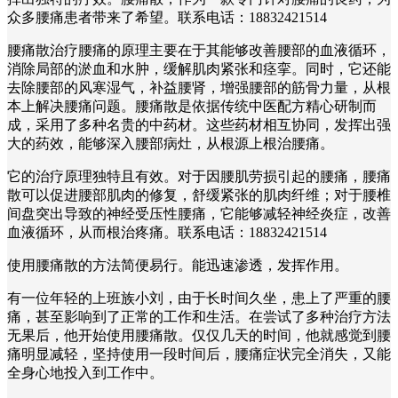
众多腰痛患者带来了希望。联系电话：18832421514
腰痛散治疗腰痛的原理主要在于其能够改善腰部的血液循环，
消除局部的淤血和水肿，缓解肌肉紧张和痉挛。同时，它还能
去除腰部的风寒湿气，补益腰肾，增强腰部的筋骨力量，从根
本上解决腰痛问题。腰痛散是依据传统中医配方精心研制而
成，采用了多种名贵的中药材。这些药材相互协同，发挥出强
大的药效，能够深入腰部病灶，从根源上根治腰痛。
它的治疗原理独特且有效。对于因腰肌劳损引起的腰痛，腰痛
散可以促进腰部肌肉的修复，舒缓紧张的肌肉纤维；对于腰椎
间盘突出导致的神经受压性腰痛，它能够减轻神经炎症，改善
血液循环，从而根治疼痛。联系电话：18832421514
使用腰痛散的方法简便易行。能迅速渗透，发挥作用。
有一位年轻的上班族小刘，由于长时间久坐，患上了严重的腰
痛，甚至影响到了正常的工作和生活。在尝试了多种治疗方法
无果后，他开始使用腰痛散。仅仅几天的时间，他就感觉到腰
痛明显减轻，坚持使用一段时间后，腰痛症状完全消失，又能
全身心地投入到工作中。