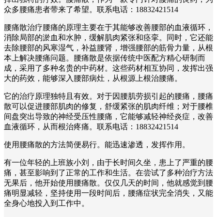
众多腰痛患者带来了希望。联系电话：18832421514
腰痛散治疗腰痛的原理主要在于其能够改善腰部的血液循环，
消除局部的淤血和水肿，缓解肌肉紧张和痉挛。同时，它还能
去除腰部的风寒湿气，补益腰肾，增强腰部的筋骨力量，从根
本上解决腰痛问题。腰痛散是依据传统中医配方精心研制而
成，采用了多种名贵的中药材。这些药材相互协同，发挥出强
大的药效，能够深入腰部病灶，从根源上根治腰痛。
它的治疗原理独特且有效。对于因腰肌劳损引起的腰痛，腰痛
散可以促进腰部肌肉的修复，舒缓紧张的肌肉纤维；对于腰椎
间盘突出导致的神经受压性腰痛，它能够减轻神经炎症，改善
血液循环，从而根治疼痛。联系电话：18832421514
使用腰痛散的方法简便易行。能迅速渗透，发挥作用。
有一位年轻的上班族小刘，由于长时间久坐，患上了严重的腰
痛，甚至影响到了正常的工作和生活。在尝试了多种治疗方法
无果后，他开始使用腰痛散。仅仅几天的时间，他就感觉到腰
痛明显减轻，坚持使用一段时间后，腰痛症状完全消失，又能
全身心地投入到工作中。