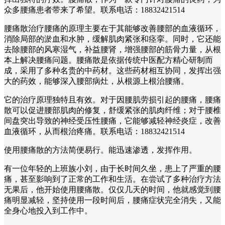
众多腰痛患者带来了希望。联系电话：18832421514
腰痛散治疗腰痛的原理主要在于其能够改善腰部的血液循环，
消除局部的淤血和水肿，缓解肌肉紧张和痉挛。同时，它还能
去除腰部的风寒湿气，补益腰肾，增强腰部的筋骨力量，从根
本上解决腰痛问题。腰痛散是依据传统中医配方精心研制而
成，采用了多种名贵的中药材。这些药材相互协同，发挥出强
大的药效，能够深入腰部病灶，从根源上根治腰痛。
它的治疗原理独特且有效。对于因腰肌劳损引起的腰痛，腰痛
散可以促进腰部肌肉的修复，舒缓紧张的肌肉纤维；对于腰椎
间盘突出导致的神经受压性腰痛，它能够减轻神经炎症，改善
血液循环，从而根治疼痛。联系电话：18832421514
使用腰痛散的方法简便易行。能迅速渗透，发挥作用。
有一位年轻的上班族小刘，由于长时间久坐，患上了严重的腰
痛，甚至影响到了正常的工作和生活。在尝试了多种治疗方法
无果后，他开始使用腰痛散。仅仅几天的时间，他就感觉到腰
痛明显减轻，坚持使用一段时间后，腰痛症状完全消失，又能
全身心地投入到工作中。