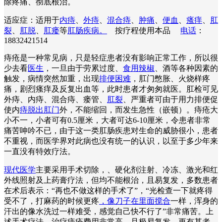
除疼痛、彻底根治。
适应症：适用于
内痔
、
外痔
、
混合痔
、
肿痛
、
便血
、
瘙痒
、
肛
裂
、
肛脱
、
肛瘘
等
肛肠疾病。
按疗程使用本品
电话
：
18832421514
痔疮是一种常见病，只是轻症患者没有影响正常工作，所以很
少去看
医生
，一旦由于劳累过度、
食用辣椒
、酒等各种因素的
触发，病情突然加重，出现
排便困难
，肛门憋胀、火烧样疼
痛，剧烈瘙痒及反复出血等，此时患者才匆匆就医。肛检可见
外痔、内痔、混合痔、瘘管、
肛裂
、严重者可由于用力排便促
使内
痔脱出肛门
外，不能缩回，而发生急性（嵌顿）。痔疮大
小不一，小者可有0.5厘米，大者可达6-10厘米，令患者非常
痛苦呻吟不已，由于这一类肛肠疾患对生命的威胁很小，患者
不重视，而医学界对此病也没有统一的认识，以至于多少年来
一直没有特效疗法。
现代医学
主要采用手术切除，、硬化剂注射、冷冻、激光和红
外线照射及上药膏疗法，但均不能根治，且易复发，多数患者
在术后表示：“再也不做这样的手术了”，“光检查一下就疼得
受不了，打麻药的时候更疼
，像刀子在里面搅合
一样，浑身的
汗出的像水洗过一样难受，感觉自己快不行了”非常痛苦。上
述手术疗法，治疗痔疮费用非常高，且极易复发。更有甚者，