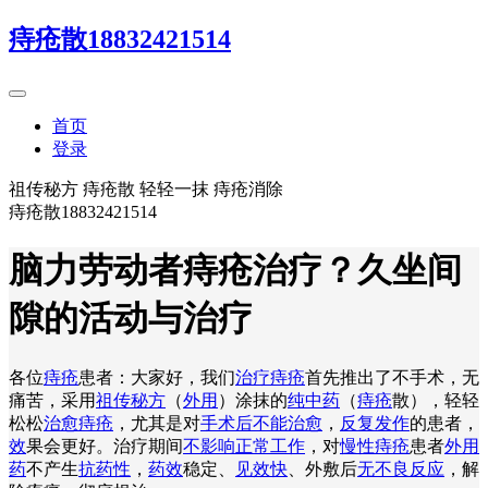
痔疮散18832421514
首页
登录
祖传秘方 痔疮散 轻轻一抹 痔疮消除
痔疮散18832421514
脑力劳动者痔疮治疗？久坐间
隙的活动与治疗
各位
痔疮
患者：大家好，我们
治疗痔疮
首先推出了不手术，无
痛苦，采用
祖传秘方
（
外用
）涂抹的
纯中药
（
痔疮
散），轻轻
松松
治愈痔疮
，尤其是对
手术后不能治愈
，
反复发作
的患者，
效
果会更好。治疗期间
不影响正常工作
，对
慢性痔疮
患者
外用
药
不产生
抗药性
，
药效
稳定、
见效快
、外敷后
无不良反应
，解