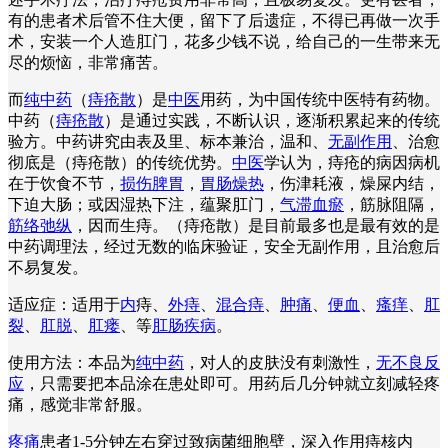
有的患者术后管不住大便，留下了后遗症，不得已再做一次手
术，安装一个人造肛门，花多少钱不说，给自己的一生带来无
尽的烦恼，非常痛苦。
而
纯中药
（
痔疮散
）是
中医
用药，为中国传统中医特有药物。
中药（
痔疮散
）是通过实践，不断认识，逐渐积累起来的传统
验方。中药讲究由表及里、标本兼治，温和、
无副作用
、治愈
彻底是（痔疮散）的传统优势。
中医
学认为，痔疮的病因病机
在于饮食不节，
损伤脾胃
，
胃肠燥热
，伤津耗液，燥屎内结，
下迫大肠；或因湿热下注，蕴聚肛门，
气滞血瘀
，筋脉阻隔，
筋络弛纵
，因而生痔。（痔疮散）是目前最多也是最有效的是
中药调理法，经过无数的临床验证，安全无副作用，且治愈后
不易复发。
适应症：适用于
内
痔、
外痔
、
混合痔
、
肿痛
、
便血
、
瘙痒
、
肛
裂
、
肛脱
、
肛瘘
、等
肛肠疾病
。
使用方法：本品为
纯中药
，对人的皮肤没有刺激性，
无不良反
应
，只需要把本品涂在患处即可。用药后几分钟就立刻减轻疼
痛，感觉非常舒服。
疼痛
患者1-5分钟左右穿过致病菌细胞壁，深入作用痔核内