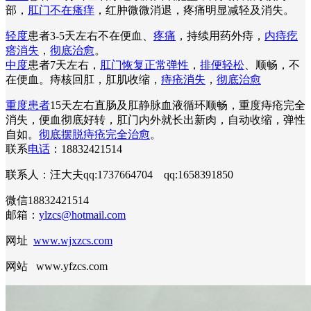
部，
肛门不在瘙痒
，红肿微微消退，疼痛明显减轻及消失。
轻度
患者3-5天左右不在便血、
疼痛
，持续用药外痔，
内痔疙
瘩消失
，
彻底治愈
。
中度
患者7天左右，
肛门恢复正常弹性
，
排便轻松
、顺畅，不
在便血。痔核回肛，肛肌收缩，
痔疮消失
，
彻底治愈
重度患者
15天左右直肠及肛静脉血液循环顺畅，重度痔疮完全
消失，便血彻底好转，肛门内外就长出新肉，自动收缩，弹性
自如。
彻底摆脱痔疮完全治愈
。
联系
电话
：18832421514
联系人：汪大夫qq:1737664704 qq:1658391850
微信18832421514
邮箱：
ylzcs@hotmail.com
网址
www.wjxzcs.com
网站 www.yfzcs.com