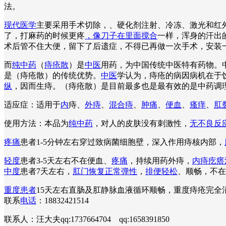
法。
现代医学
主要采用手术切除，、硬化剂注射、冷冻、激光和红外
了，打麻药的时候更疼
，像刀子在里面搅合
一样，浑身的汗出
术后管不住大便，留下了后遗症，不得已再做一次手术，安装
而
纯中药
（
痔疮散
）是
中医
用药，为中国传统中医特有药物。
是（痔疮散）的传统优势。
中医
学认为，痔疮的病因病机在于
纵
，因而生痔。（痔疮散）是目前最多也是最有效的是中药调
适应症：适用于
内
痔、
外痔
、
混合痔
、
肿痛
、
便血
、
瘙痒
、
肛
使用方法：本品为
纯中药
，对人的皮肤没有刺激性，
无不良反
疼痛
患者1-5分钟左右穿过致病菌细胞壁，深入作用痔核内部，
轻度
患者3-5天左右不在便血、
疼痛
，持续用药外痔，
内痔疙瘩
中度
患者7天左右，
肛门恢复正常弹性
，
排便轻松
、顺畅，不在
重度患者
15天左右直肠及肛静脉血液循环顺畅，重度痔疮完
联系
电话
：18832421514
联系人：汪大夫qq:1737664704 qq:1658391850