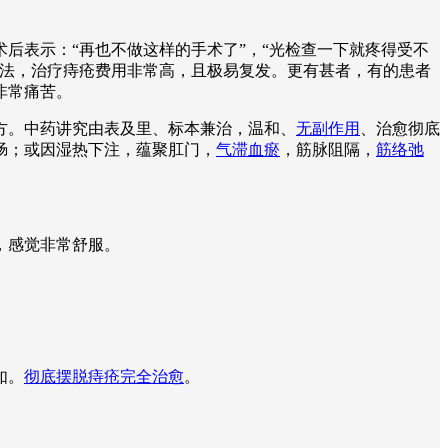
后表示：“再也不做这样的手术了”，“光检查一下就疼得受不
疗法，治疗痔疮费用非常高，且极易复发。更有甚者，有的患者
非常痛苦。
方。中药讲究由表及里、标本兼治，温和、
无副作用
、治愈彻底
肠；或因湿热下注，蕴聚肛门，
气滞血瘀
，筋脉阻隔，
筋络弛
。
，感觉非常舒服。
如。
彻底摆脱痔疮完全治愈
。