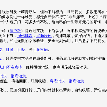
线照射及上药膏疗法，但均不能根治，且易复发，多数患者在术
的像水洗过一样难受，感觉自己快不行了”非常痛苦。上述手术
一个人造肛门，花多少钱不说，给自己的一生带来无尽的烦恼，
中药（
痔疮散
）是通过实践，不断认识，逐渐积累起来的传统验
饮食不节，
损伤脾胃
，
胃肠燥热
，伤津耗液，燥屎内结，下迫大
理法，经过无数的临床验证，安全无副作用，且治愈后不易复发
裂
、
肛脱
、
肛瘘
、等
肛肠疾病
。
应
，只需要把本品涂在患处即可。用药后几分钟就立刻减轻疼痛
肛门不在瘙痒
，红肿微微消退，疼痛明显减轻及消失。
消失
，
彻底治愈
。
便血。痔核回肛，肛肌收缩，
痔疮消失
，
彻底治愈
全消失，便血彻底好转，肛门内外就长出新肉，自动收缩，弹性自