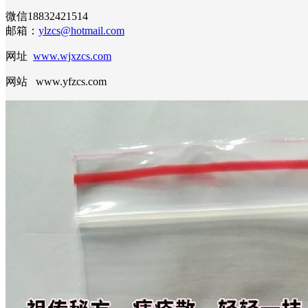
微信18832421514
邮箱：
ylzcs@hotmail.com
网址
www.wjxzcs.com
网站 www.yfzcs.com