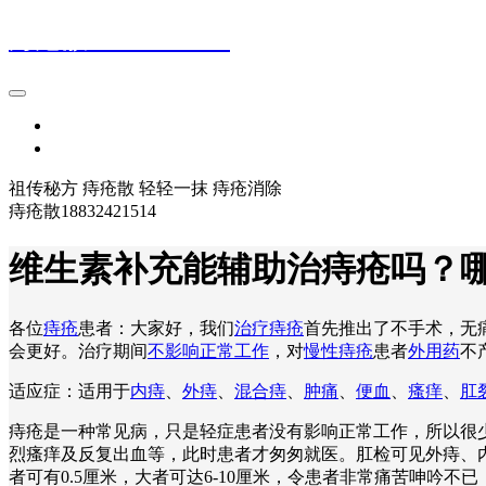
痔疮散18832421514
首页
登录
祖传秘方 痔疮散 轻轻一抹 痔疮消除
痔疮散18832421514
维生素补充能辅助治痔疮吗？
各位
痔疮
患者：大家好，我们
治疗痔疮
首先推出了不手术，无
会更好。治疗期间
不影响正常工作
，对
慢性痔疮
患者
外用药
不
适应症：适用于
内痔
、
外痔
、
混合痔
、
肿痛
、
便血
、
瘙痒
、
肛
痔疮是一种常见病，只是轻症患者没有影响正常工作，所以很
烈瘙痒及反复出血等，此时患者才匆匆就医。肛检可见外痔、
者可有0.5厘米，大者可达6-10厘米，令患者非常痛苦呻