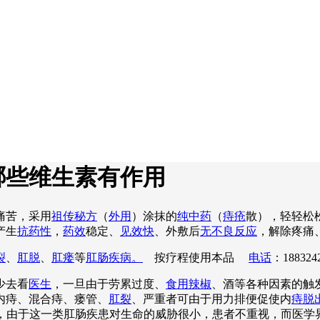
哪些维生素有作用
痛苦，采用
祖传秘方
（
外用
）涂抹的
纯中药
（
痔疮
散），轻轻松
产生
抗药性
，
药效
稳定、
见效快
、外敷后
无不良反应
，解除疼痛
裂
、
肛脱
、
肛瘘
等
肛肠疾病。
按疗程使用本品
电话
：188324
少去看
医生
，一旦由于劳累过度、
食用辣椒
、酒等各种因素的触
内痔、混合痔、瘘管、
肛裂
、严重者可由于用力排便促使内
痔脱
吟不已，由于这一类肛肠疾患对生命的威胁很小，患者不重视，而医