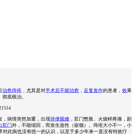
松
治愈痔疮
，尤其是对
手术后不能治愈
，
反复发作
的患者，
效
果
、彻底根治。
21514
发，病情突然加重，出现
排便困难
，肛门憋胀、火烧样疼痛，剧
出肛门
外，不能缩回，而发生急性（嵌顿）。痔疮大小不一，小
学界对此病也没有统一的认识，以至于多少年来一直没有特效疗