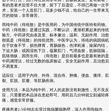
有的患者术后管不住大便，留下了后遗症，不得已再做一次手
术，安装一个人造肛门，花多少钱不说，给自己的一生带来无
尽的烦恼，非常痛苦。
而纯中药（痔疮散）是中医用药，为中国传统中医特有药物。
中药（痔疮散）是通过实践，不断认识，逐渐积累起来的传统
验方。中药讲究由表及里、标本兼治，温和、无副作用、治愈
彻底是（痔疮散）的传统优势。中医学认为，痔疮的病因病机
在于饮食不节，损伤脾胃，胃肠燥热，伤津耗液，燥屎内结，
下迫大肠；或因湿热下注，蕴聚肛门，气滞血瘀，筋脉阻隔，
筋络弛纵，因而生痔。（痔疮散）是目前最多也是最有效的是
中药调理法，经过无数的临床验证，安全无副作用，且治愈后
不易复发。
适应症：适用于内痔、外痔、混合痔、肿痛、便血、瘙痒、肛
裂、肛脱、肛瘘、等肛肠疾病。
使用方法：本品为纯中药，对人的皮肤没有刺激性，无不良反
应，只需要把本品涂在患处即可。用药后几分钟就立刻减轻疼
痛，感觉非常舒服。
疼痛患者1-5分钟左右穿过致病菌细胞壁，深入作用痔核内