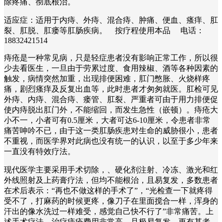
除疼痛、彻底根治。
适应症：适用于内痔、外痔、混合痔、肿痛、便血、瘙痒、肛
裂、肛脱、肛瘘等肛肠疾病。 按疗程使用本品 电话：
18832421514
痔疮是一种常见病，只是轻症患者没有影响正常工作，所以很
少去看医生，一旦由于劳累过度、食用辣椒、酒等各种因素的
触发，病情突然加重，出现排便困难，肛门憋胀、火烧样疼
痛，剧烈瘙痒及反复出血等，此时患者才匆匆就医。肛检可见
外痔、内痔、混合痔、瘘管、肛裂、严重者可由于用力排便促
使内痔脱出肛门外，不能缩回，而发生急性（嵌顿）。痔疮大
小不一，小者可有0.5厘米，大者可达6-10厘米，令患者非常
痛苦呻吟不已，由于这一类肛肠疾患对生命的威胁很小，患者
不重视，而医学界对此病也没有统一的认识，以至于多少年来
一直没有特效疗法。
现代医学主要采用手术切除，、硬化剂注射、冷冻、激光和红
外线照射及上药膏疗法，但均不能根治，且易复发，多数患者
在术后表示：“再也不做这样的手术了”，“光检查一下就疼得
受不了，打麻药的时候更疼，像刀子在里面搅合一样，浑身的
汗出的像水洗过一样难受，感觉自己快不行了”非常痛苦。上
述手术疗法，治疗痔疮费用非常高，且极易复发。更有甚者，