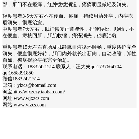
部，肛门不在瘙痒，红肿微微消退，疼痛明显减轻及消失。
轻度患者3-5天左右不在便血、疼痛，持续用药外痔，内痔疙
瘩消失，彻底治愈。
中度患者7天左右，肛门恢复正常弹性，排便轻松、顺畅，不
在便血。痔核回肛，肛肌收缩，痔疮消失，彻底治愈
重度患者15天左右直肠及肛静脉血液循环顺畅，重度痔疮完全
消失，便血彻底好转，肛门内外就长出新肉，自动收缩，弹性
自如。彻底摆脱痔疮完全治愈。
联系电话：18832421514 联系人：汪大夫qq:1737664704
qq:1658391850
微信18832421514
邮箱：ylzcs@hotmail.com
淘宝http://wjxzczy.taobao.com/
网址 www.wjxzcs.com
网站 www.yfzcs.com