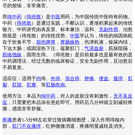
尽的烦恼，非常痛苦。
而
纯中药
（
痔疮散
）是
中医
用药，为中国传统中医特有药物。
中药（
痔疮散
）是通过实践，不断认识，逐渐积累起来的传统
验方。中药讲究由表及里、标本兼治，温和、
无副作用
、治愈
彻底是（痔疮散）的传统优势。
中医
学认为，痔疮的病因病机
在于饮食不节，
损伤脾胃
，
胃肠燥热
，伤津耗液，燥屎内结，
下迫大肠；或因湿热下注，蕴聚肛门，
气滞血瘀
，筋脉阻隔，
筋络弛纵
，因而生痔。（痔疮散）是目前最多也是最有效的是
中药调理法，经过无数的临床验证，安全无副作用，且治愈后
不易复发。
适应症：适用于
内
痔、
外痔
、
混合痔
、
肿痛
、
便血
、
瘙痒
、
肛
裂
、
肛脱
、
肛瘘
、等
肛肠疾病
。
使用方法：本品为
纯中药
，对人的皮肤没有刺激性，
无不良反
应
，只需要把本品涂在患处即可。用药后几分钟就立刻减轻疼
痛，感觉非常舒服。
疼痛
患者1-5分钟左右穿过致病菌细胞壁，深入作用痔核内
部，
肛门不在瘙痒
，红肿微微消退，疼痛明显减轻及消失。