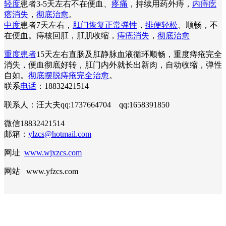
轻度
患者3-5天左右不在便血、
疼痛
，持续用药外痔，
内痔疙
瘩消失
，
彻底治愈
。
中度
患者7天左右，
肛门恢复正常弹性
，
排便轻松
、顺畅，不
在便血。痔核回肛，肛肌收缩，
痔疮消失
，
彻底治愈
重度患者
15天左右直肠及肛静脉血液循环顺畅，重度痔疮完全
消失，便血彻底好转，肛门内外就长出新肉，自动收缩，弹性
自如。
彻底摆脱痔疮完全治愈
。
联系
电话
：18832421514
联系人：汪大夫qq:1737664704 qq:1658391850
微信18832421514
邮箱：
ylzcs@hotmail.com
网址
www.wjxzcs.com
网站 www.yfzcs.com