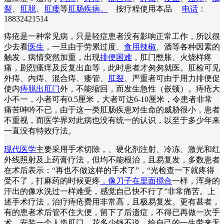
裂
、
肛脱
、
肛瘘
等
肛肠疾病。
按疗程使用本品
电话
：
18832421514
痔疮是一种常见病，只是轻症患者没有影响正常工作，所以很
少去看
医生
，一旦由于劳累过度、
食用辣椒
、酒等各种因素的
触发，病情突然加重，出现
排便困难
，肛门憋胀、火烧样疼
痛，剧烈瘙痒及反复出血等，此时患者才匆匆就医。肛检可见
外痔、内痔、混合痔、瘘管、
肛裂
、严重者可由于用力排便促
使内
痔脱出肛门
外，不能缩回，而发生急性（嵌顿）。痔疮大
小不一，小者可有0.5厘米，大者可达6-10厘米，令患者非常
痛苦呻吟不已，由于这一类肛肠疾患对生命的威胁很小，患者
不重视，而医学界对此病也没有统一的认识，以至于多少年来
一直没有特效疗法。
现代医学
主要采用手术切除，、硬化剂注射、冷冻、激光和红
外线照射及上药膏疗法，但均不能根治，且易复发，多数患者
在术后表示：“再也不做这样的手术了”，“光检查一下就疼得
受不了，打麻药的时候更疼
，像刀子在里面搅合
一样，浑身的
汗出的像水洗过一样难受，感觉自己快不行了”非常痛苦。上
述手术疗法，治疗痔疮费用非常高，且极易复发。更有甚者，
有的患者术后管不住大便，留下了后遗症，不得已再做一次手
术，安装一个人造肛门，花多少钱不说，给自己的一生带来无