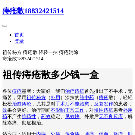
痔疮散18832421514
首页
登录
祖传秘方 痔疮散 轻轻一抹 痔疮消除
痔疮散18832421514
祖传痔疮散多少钱一盒
各位
痔疮
患者：大家好，我们
治疗痔疮
首先推出了不手术，无
痛苦，采用
祖传秘方
（
外用
）涂抹的
纯中药
（
痔疮
散），轻轻
松松
治愈痔疮
，尤其是对
手术后不能治愈
，
反复发作
的患者，
效
果会更好。治疗期间
不影响正常工作
，对
慢性痔疮
患者
外用
药
不产生
抗药性
，
药效
稳定、
见效快
、外敷后
无不良反应
，解
除疼痛、彻底根治。
适应症：适用于
内痔
、
外痔
、
混合痔
、
肿痛
、
便血
、
瘙痒
、
肛