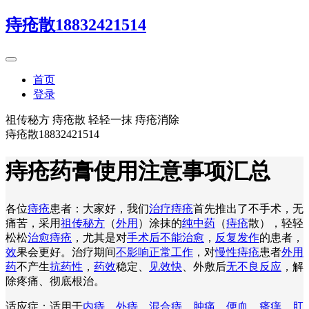
痔疮散18832421514
首页
登录
祖传秘方 痔疮散 轻轻一抹 痔疮消除
痔疮散18832421514
痔疮药膏使用注意事项汇总
各位
痔疮
患者：大家好，我们
治疗痔疮
首先推出了不手术，无
痛苦，采用
祖传秘方
（
外用
）涂抹的
纯中药
（
痔疮
散），轻轻
松松
治愈痔疮
，尤其是对
手术后不能治愈
，
反复发作
的患者，
效
果会更好。治疗期间
不影响正常工作
，对
慢性痔疮
患者
外用
药
不产生
抗药性
，
药效
稳定、
见效快
、外敷后
无不良反应
，解
除疼痛、彻底根治。
适应症：适用于
内痔
、
外痔
、
混合痔
、
肿痛
、
便血
、
瘙痒
、
肛