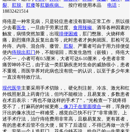
裂
、
肛脱
、
肛瘘
等
肛肠疾病。
按疗程使用本品
电话
：
18832421514
痔疮是一种常见病，只是轻症患者没有影响正常工作，所以很
少去看
医生
，一旦由于劳累过度、
食用辣椒
、酒等各种因素的
触发，病情突然加重，出现
排便困难
，肛门憋胀、火烧样疼
痛，剧烈瘙痒及反复出血等，此时患者才匆匆就医。肛检可见
外痔、内痔、混合痔、瘘管、
肛裂
、严重者可由于用力排便促
使内
痔脱出肛门
外，不能缩回，而发生急性（嵌顿）。痔疮大
小不一，小者可有0.5厘米，大者可达6-10厘米，令患者非常
痛苦呻吟不已，由于这一类肛肠疾患对生命的威胁很小，患者
不重视，而医学界对此病也没有统一的认识，以至于多少年来
一直没有特效疗法。
现代医学
主要采用手术切除，、硬化剂注射、冷冻、激光和红
外线照射及上药膏疗法，但均不能根治，且易复发，多数患者
在术后表示：“再也不做这样的手术了”，“光检查一下就疼得
受不了，打麻药的时候更疼
，像刀子在里面搅合
一样，浑身的
汗出的像水洗过一样难受，感觉自己快不行了”非常痛苦。上
述手术疗法，治疗痔疮费用非常高，且极易复发。更有甚者，
有的患者术后管不住大便，留下了后遗症，不得已再做一次手
术，安装一个人造肛门，花多少钱不说，给自己的一生带来无