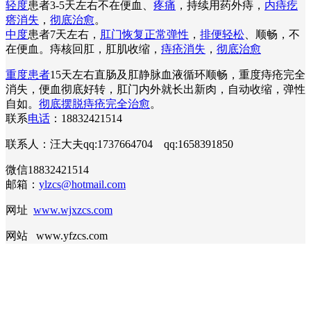
轻度
患者3-5天左右不在便血、
疼痛
，持续用药外痔，
内痔疙
瘩消失
，
彻底治愈
。
中度
患者7天左右，
肛门恢复正常弹性
，
排便轻松
、顺畅，不
在便血。痔核回肛，肛肌收缩，
痔疮消失
，
彻底治愈
重度患者
15天左右直肠及肛静脉血液循环顺畅，重度痔疮完全
消失，便血彻底好转，肛门内外就长出新肉，自动收缩，弹性
自如。
彻底摆脱痔疮完全治愈
。
联系
电话
：18832421514
联系人：汪大夫qq:1737664704 qq:1658391850
微信18832421514
邮箱：
ylzcs@hotmail.com
网址
www.wjxzcs.com
网站 www.yfzcs.com