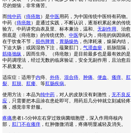
尽的烦恼，非常痛苦。
而
纯中药
（
痔疮散
）是
中医
用药，为中国传统中医特有药物。
中药（
痔疮散
）是通过实践，不断认识，逐渐积累起来的传统
验方。中药讲究由表及里、标本兼治，温和、
无副作用
、治愈
彻底是（痔疮散）的传统优势。
中医
学认为，痔疮的病因病机
在于饮食不节，
损伤脾胃
，
胃肠燥热
，伤津耗液，燥屎内结，
下迫大肠；或因湿热下注，蕴聚肛门，
气滞血瘀
，筋脉阻隔，
筋络弛纵
，因而生痔。（痔疮散）是目前最多也是最有效的是
中药调理法，经过无数的临床验证，安全无副作用，且治愈后
不易复发。
适应症：适用于
内
痔、
外痔
、
混合痔
、
肿痛
、
便血
、
瘙痒
、
肛
裂
、
肛脱
、
肛瘘
、等
肛肠疾病
。
使用方法：本品为
纯中药
，对人的皮肤没有刺激性，
无不良反
应
，只需要把本品涂在患处即可。用药后几分钟就立刻减轻疼
痛，感觉非常舒服。
疼痛
患者1-5分钟左右穿过致病菌细胞壁，深入作用痔核内
部，
肛门不在瘙痒
，红肿微微消退，疼痛明显减轻及消失。