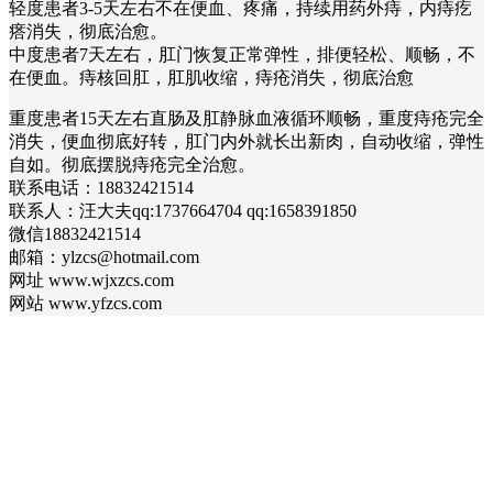
轻度患者3-5天左右不在便血、疼痛，持续用药外痔，内痔疙
瘩消失，彻底治愈。
中度患者7天左右，肛门恢复正常弹性，排便轻松、顺畅，不
在便血。痔核回肛，肛肌收缩，痔疮消失，彻底治愈
重度患者15天左右直肠及肛静脉血液循环顺畅，重度痔疮完全
消失，便血彻底好转，肛门内外就长出新肉，自动收缩，弹性
自如。彻底摆脱痔疮完全治愈。
联系电话：18832421514
联系人：汪大夫qq:1737664704 qq:1658391850
微信18832421514
邮箱：ylzcs@hotmail.com
网址 www.wjxzcs.com
网站 www.yfzcs.com