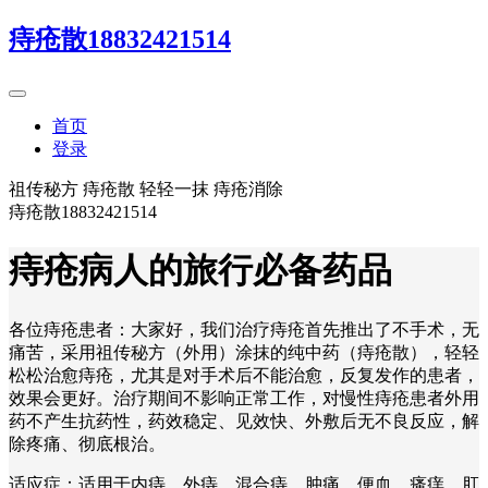
痔疮散18832421514
首页
登录
祖传秘方 痔疮散 轻轻一抹 痔疮消除
痔疮散18832421514
痔疮病人的旅行必备药品
各位痔疮患者：大家好，我们治疗痔疮首先推出了不手术，无
痛苦，采用祖传秘方（外用）涂抹的纯中药（痔疮散），轻轻
松松治愈痔疮，尤其是对手术后不能治愈，反复发作的患者，
效果会更好。治疗期间不影响正常工作，对慢性痔疮患者外用
药不产生抗药性，药效稳定、见效快、外敷后无不良反应，解
除疼痛、彻底根治。
适应症：适用于内痔、外痔、混合痔、肿痛、便血、瘙痒、肛