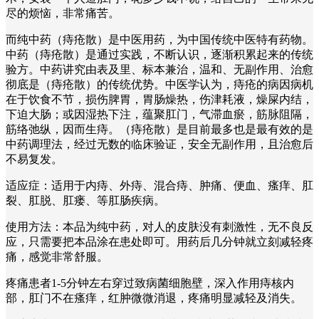
尽的烦恼，非常痛苦。
而纯中药（痔疮散）是中医用药，为中国传统中医特有药物。
中药（痔疮散）是通过实践，不断认识，逐渐积累起来的传统
验方。中药讲究由表及里、标本兼治，温和、无副作用、治愈
彻底是（痔疮散）的传统优势。中医学认为，痔疮的病因病机
在于饮食不节，损伤脾胃，胃肠燥热，伤津耗液，燥屎内结，
下迫大肠；或因湿热下注，蕴聚肛门，气滞血瘀，筋脉阻隔，
筋络弛纵，因而生痔。（痔疮散）是目前最多也是最有效的是
中药调理法，经过无数的临床验证，安全无副作用，且治愈后
不易复发。
适应症：适用于内痔、外痔、混合痔、肿痛、便血、瘙痒、肛
裂、肛脱、肛瘘、等肛肠疾病。
使用方法：本品为纯中药，对人的皮肤没有刺激性，无不良反
应，只需要把本品涂在患处即可。用药后几分钟就立刻减轻疼
痛，感觉非常舒服。
疼痛患者1-5分钟左右穿过致病菌细胞壁，深入作用痔核内
部，肛门不在瘙痒，红肿微微消退，疼痛明显减轻及消失。