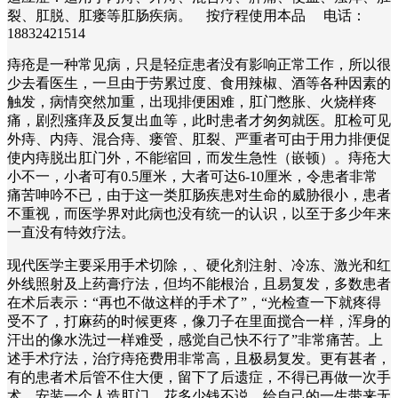
裂、肛脱、肛瘘等肛肠疾病。 按疗程使用本品 电话：
18832421514
痔疮是一种常见病，只是轻症患者没有影响正常工作，所以很
少去看医生，一旦由于劳累过度、食用辣椒、酒等各种因素的
触发，病情突然加重，出现排便困难，肛门憋胀、火烧样疼
痛，剧烈瘙痒及反复出血等，此时患者才匆匆就医。肛检可见
外痔、内痔、混合痔、瘘管、肛裂、严重者可由于用力排便促
使内痔脱出肛门外，不能缩回，而发生急性（嵌顿）。痔疮大
小不一，小者可有0.5厘米，大者可达6-10厘米，令患者非常
痛苦呻吟不已，由于这一类肛肠疾患对生命的威胁很小，患者
不重视，而医学界对此病也没有统一的认识，以至于多少年来
一直没有特效疗法。
现代医学主要采用手术切除，、硬化剂注射、冷冻、激光和红
外线照射及上药膏疗法，但均不能根治，且易复发，多数患者
在术后表示：“再也不做这样的手术了”，“光检查一下就疼得
受不了，打麻药的时候更疼，像刀子在里面搅合一样，浑身的
汗出的像水洗过一样难受，感觉自己快不行了”非常痛苦。上
述手术疗法，治疗痔疮费用非常高，且极易复发。更有甚者，
有的患者术后管不住大便，留下了后遗症，不得已再做一次手
术，安装一个人造肛门，花多少钱不说，给自己的一生带来无