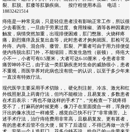
裂、肛脱、肛瘘等肛肠疾病。 按疗程使用本品 电话：
18832421514
痔疮是一种常见病，只是轻症患者没有影响正常工作，所以很
少去看医生，一旦由于劳累过度、食用辣椒、酒等各种因素的
触发，病情突然加重，出现排便困难，肛门憋胀、火烧样疼
痛，剧烈瘙痒及反复出血等，此时患者才匆匆就医。肛检可见
外痔、内痔、混合痔、瘘管、肛裂、严重者可由于用力排便促
使内痔脱出肛门外，不能缩回，而发生急性（嵌顿）。痔疮大
小不一，小者可有0.5厘米，大者可达6-10厘米，令患者非常
痛苦呻吟不已，由于这一类肛肠疾患对生命的威胁很小，患者
不重视，而医学界对此病也没有统一的认识，以至于多少年来
一直没有特效疗法。
现代医学主要采用手术切除，、硬化剂注射、冷冻、激光和红
外线照射及上药膏疗法，但均不能根治，且易复发，多数患者
在术后表示：“再也不做这样的手术了”，“光检查一下就疼得
受不了，打麻药的时候更疼，像刀子在里面搅合一样，浑身的
汗出的像水洗过一样难受，感觉自己快不行了”非常痛苦。上
述手术疗法，治疗痔疮费用非常高，且极易复发。更有甚者，
有的患者术后管不住大便，留下了后遗症，不得已再做一次手
术，安装一个人造肛门，花多少钱不说，给自己的一生带来无