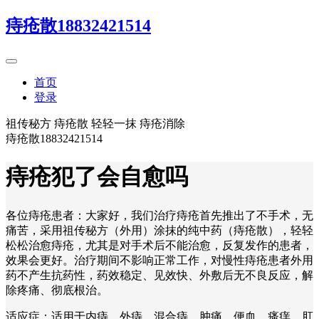
痔疮散18832421514
首页
登录
祖传秘方 痔疮散 轻轻一抹 痔疮消除
痔疮散18832421514
痔疮犯了会自愈吗
各位痔疮患者：大家好，我们治疗痔疮首先推出了不手术，无
痛苦，采用祖传秘方（外用）涂抹的纯中药（痔疮散），轻轻
松松治愈痔疮，尤其是对手术后不能治愈，反复发作的患者，
效果会更好。治疗期间不影响正常工作，对慢性痔疮患者外用
药不产生抗药性，药效稳定、见效快、外敷后无不良反应，解
除疼痛、彻底根治。
适应症：适用于内痔、外痔、混合痔、肿痛、便血、瘙痒、肛