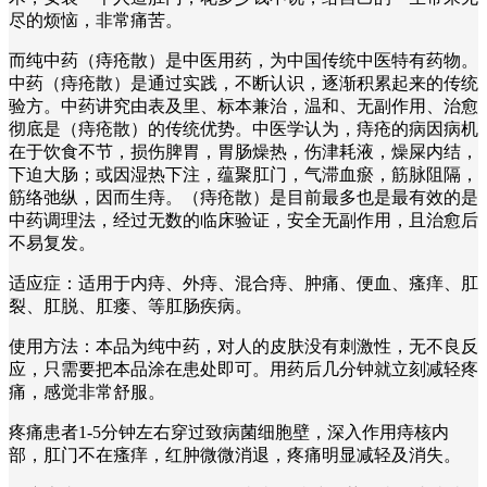
尽的烦恼，非常痛苦。
而纯中药（痔疮散）是中医用药，为中国传统中医特有药物。
中药（痔疮散）是通过实践，不断认识，逐渐积累起来的传统
验方。中药讲究由表及里、标本兼治，温和、无副作用、治愈
彻底是（痔疮散）的传统优势。中医学认为，痔疮的病因病机
在于饮食不节，损伤脾胃，胃肠燥热，伤津耗液，燥屎内结，
下迫大肠；或因湿热下注，蕴聚肛门，气滞血瘀，筋脉阻隔，
筋络弛纵，因而生痔。（痔疮散）是目前最多也是最有效的是
中药调理法，经过无数的临床验证，安全无副作用，且治愈后
不易复发。
适应症：适用于内痔、外痔、混合痔、肿痛、便血、瘙痒、肛
裂、肛脱、肛瘘、等肛肠疾病。
使用方法：本品为纯中药，对人的皮肤没有刺激性，无不良反
应，只需要把本品涂在患处即可。用药后几分钟就立刻减轻疼
痛，感觉非常舒服。
疼痛患者1-5分钟左右穿过致病菌细胞壁，深入作用痔核内
部，肛门不在瘙痒，红肿微微消退，疼痛明显减轻及消失。