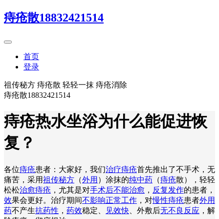
痔疮散18832421514
首页
登录
祖传秘方 痔疮散 轻轻一抹 痔疮消除
痔疮散18832421514
痔疮热水坐浴为什么能促进恢
复？
各位
痔疮
患者：大家好，我们
治疗痔疮
首先推出了不手术，无
痛苦，采用
祖传秘方
（
外用
）涂抹的
纯中药
（
痔疮
散），轻轻
松松
治愈痔疮
，尤其是对
手术后不能治愈
，
反复发作
的患者，
效
果会更好。治疗期间
不影响正常工作
，对
慢性痔疮
患者
外用
药
不产生
抗药性
，
药效
稳定、
见效快
、外敷后
无不良反应
，解