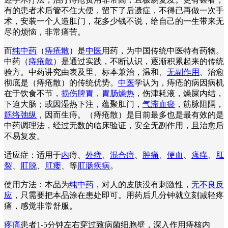
有的患者术后管不住大便，留下了后遗症，不得已再做一次手
术，安装一个人造肛门，花多少钱不说，给自己的一生带来无
尽的烦恼，非常痛苦。
而
纯中药
（
痔疮散
）是
中医
用药，为中国传统中医特有药物。
中药（
痔疮散
）是通过实践，不断认识，逐渐积累起来的传统
验方。中药讲究由表及里、标本兼治，温和、
无副作用
、治愈
彻底是（痔疮散）的传统优势。
中医
学认为，痔疮的病因病机
在于饮食不节，
损伤脾胃
，
胃肠燥热
，伤津耗液，燥屎内结，
下迫大肠；或因湿热下注，蕴聚肛门，
气滞血瘀
，筋脉阻隔，
筋络弛纵
，因而生痔。（痔疮散）是目前最多也是最有效的是
中药调理法，经过无数的临床验证，安全无副作用，且治愈后
不易复发。
适应症：适用于
内
痔、
外痔
、
混合痔
、
肿痛
、
便血
、
瘙痒
、
肛
裂
、
肛脱
、
肛瘘
、等
肛肠疾病
。
使用方法：本品为
纯中药
，对人的皮肤没有刺激性，
无不良反
应
，只需要把本品涂在患处即可。用药后几分钟就立刻减轻疼
痛，感觉非常舒服。
疼痛
患者1-5分钟左右穿过致病菌细胞壁，深入作用痔核内