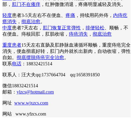
部，
肛门不在瘙痒
，红肿微微消退，疼痛明显减轻及消失。
轻度
患者3-5天左右不在便血、
疼痛
，持续用药外痔，
内痔疙
瘩消失
，
彻底治愈
。
中度
患者7天左右，
肛门恢复正常弹性
，
排便轻松
、顺畅，不
在便血。痔核回肛，肛肌收缩，
痔疮消失
，
彻底治愈
重度患者
15天左右直肠及肛静脉血液循环顺畅，重度痔疮完全
消失，便血彻底好转，肛门内外就长出新肉，自动收缩，弹性
自如。
彻底摆脱痔疮完全治愈
。
联系
电话
：18832421514
联系人：汪大夫qq:1737664704 qq:1658391850
微信18832421514
邮箱：
ylzcs@hotmail.com
网址
www.wjxzcs.com
网站 www.yfzcs.com