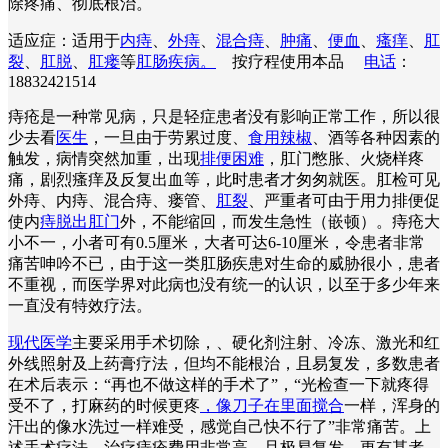
除疼痛、彻底根治。
适应症：适用于
内痔
、
外痔
、
混合痔
、
肿痛
、
便血
、
瘙痒
、
肛
裂
、
肛脱
、
肛瘘
等
肛肠疾病。
按疗程使用本品
电话
：
18832421514
痔疮是一种常见病，只是轻症患者没有影响正常工作，所以很
少去看
医生
，一旦由于劳累过度、
食用辣椒
、酒等各种因素的
触发，病情突然加重，出现
排便困难
，肛门憋胀、火烧样疼
痛，剧烈瘙痒及反复出血等，此时患者才匆匆就医。肛检可见
外痔、内痔、混合痔、瘘管、
肛裂
、严重者可由于用力排便促
使内
痔脱出肛门
外，不能缩回，而发生急性（嵌顿）。痔疮大
小不一，小者可有0.5厘米，大者可达6-10厘米，令患者非常
痛苦呻吟不已，由于这一类肛肠疾患对生命的威胁很小，患者
不重视，而医学界对此病也没有统一的认识，以至于多少年来
一直没有特效疗法。
现代医学
主要采用手术切除，、硬化剂注射、冷冻、激光和红
外线照射及上药膏疗法，但均不能根治，且易复发，多数患者
在术后表示：“再也不做这样的手术了”，“光检查一下就疼得
受不了，打麻药的时候更疼
，像刀子在里面搅合
一样，浑身的
汗出的像水洗过一样难受，感觉自己快不行了”非常痛苦。上
述手术疗法，治疗痔疮费用非常高，且极易复发。更有甚者，