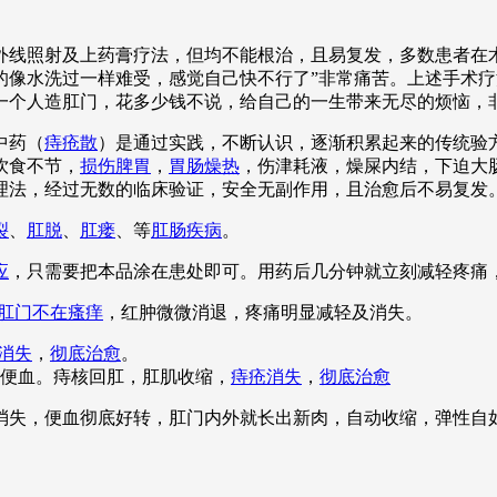
线照射及上药膏疗法，但均不能根治，且易复发，多数患者在术
的像水洗过一样难受，感觉自己快不行了”非常痛苦。上述手术
一个人造肛门，花多少钱不说，给自己的一生带来无尽的烦恼，
中药（
痔疮散
）是通过实践，不断认识，逐渐积累起来的传统验
饮食不节，
损伤脾胃
，
胃肠燥热
，伤津耗液，燥屎内结，下迫大
理法，经过无数的临床验证，安全无副作用，且治愈后不易复发
裂
、
肛脱
、
肛瘘
、等
肛肠疾病
。
应
，只需要把本品涂在患处即可。用药后几分钟就立刻减轻疼痛
肛门不在瘙痒
，红肿微微消退，疼痛明显减轻及消失。
消失
，
彻底治愈
。
便血。痔核回肛，肛肌收缩，
痔疮消失
，
彻底治愈
全消失，便血彻底好转，肛门内外就长出新肉，自动收缩，弹性自