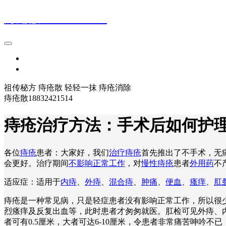
痔疮散18832421514
首页
登录
祖传秘方 痔疮散 轻轻一抹 痔疮消除
痔疮散18832421514
痔疮治疗方法：手术后如何护
各位
痔疮
患者：大家好，我们
治疗痔疮
首先推出了不手术，无
会更好。治疗期间
不影响正常工作
，对
慢性痔疮
患者
外用药
不
适应症：适用于
内痔
、
外痔
、
混合痔
、
肿痛
、
便血
、
瘙痒
、
肛
痔疮是一种常见病，只是轻症患者没有影响正常工作，所以很
烈瘙痒及反复出血等，此时患者才匆匆就医。肛检可见外痔、
者可有0.5厘米，大者可达6-10厘米，令患者非常痛苦呻