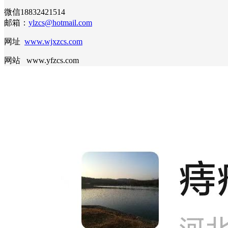
微信18832421514
邮箱：
ylzcs@hotmail.com
网址
www.wjxzcs.com
网站 www.yfzcs.com