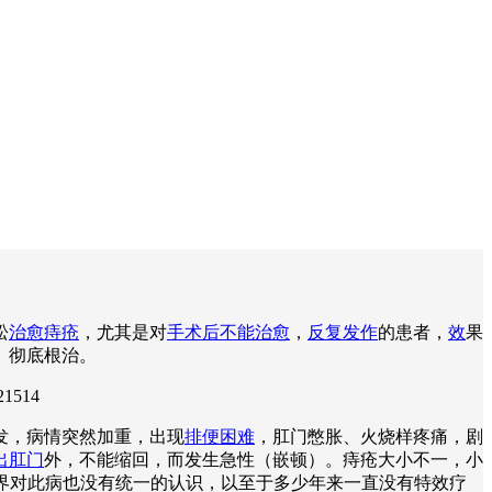
松
治愈痔疮
，尤其是对
手术后不能治愈
，
反复发作
的患者，
效
果
、彻底根治。
21514
发，病情突然加重，出现
排便困难
，肛门憋胀、火烧样疼痛，剧
出肛门
外，不能缩回，而发生急性（嵌顿）。痔疮大小不一，小
学界对此病也没有统一的认识，以至于多少年来一直没有特效疗