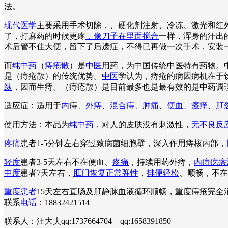
法。
现代医学
主要采用手术切除，、硬化剂注射、冷冻、激光和红外
了，打麻药的时候更疼
，像刀子在里面搅合
一样，浑身的汗出
术后管不住大便，留下了后遗症，不得已再做一次手术，安装
而
纯中药
（
痔疮散
）是
中医
用药，为中国传统中医特有药物。
是（痔疮散）的传统优势。
中医
学认为，痔疮的病因病机在于
纵
，因而生痔。（痔疮散）是目前最多也是最有效的是中药调
适应症：适用于
内
痔、
外痔
、
混合痔
、
肿痛
、
便血
、
瘙痒
、
肛
使用方法：本品为
纯中药
，对人的皮肤没有刺激性，
无不良反
疼痛
患者1-5分钟左右穿过致病菌细胞壁，深入作用痔核内部，
轻度
患者3-5天左右不在便血、
疼痛
，持续用药外痔，
内痔疙瘩
中度
患者7天左右，
肛门恢复正常弹性
，
排便轻松
、顺畅，不在
重度患者
15天左右直肠及肛静脉血液循环顺畅，重度痔疮完
联系
电话
：18832421514
联系人：汪大夫qq:1737664704 qq:1658391850