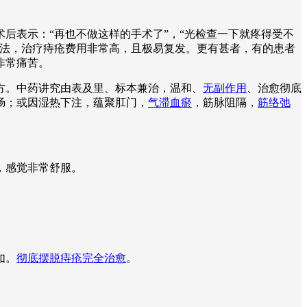
后表示：“再也不做这样的手术了”，“光检查一下就疼得受不
疗法，治疗痔疮费用非常高，且极易复发。更有甚者，有的患者
非常痛苦。
方。中药讲究由表及里、标本兼治，温和、
无副作用
、治愈彻底
肠；或因湿热下注，蕴聚肛门，
气滞血瘀
，筋脉阻隔，
筋络弛
。
，感觉非常舒服。
如。
彻底摆脱痔疮完全治愈
。