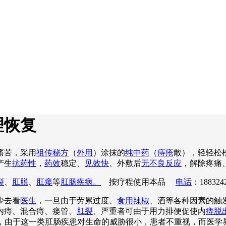
理恢复
痛苦，采用
祖传秘方
（
外用
）涂抹的
纯中药
（
痔疮
散），轻轻松
产生
抗药性
，
药效
稳定、
见效快
、外敷后
无不良反应
，解除疼痛
裂
、
肛脱
、
肛瘘
等
肛肠疾病。
按疗程使用本品
电话
：188324
少去看
医生
，一旦由于劳累过度、
食用辣椒
、酒等各种因素的触
内痔、混合痔、瘘管、
肛裂
、严重者可由于用力排便促使内
痔脱
吟不已，由于这一类肛肠疾患对生命的威胁很小，患者不重视，而医