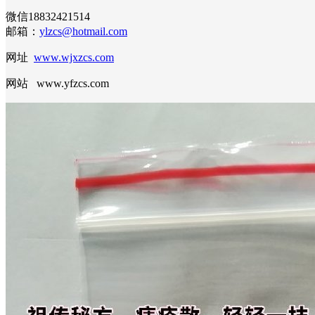
微信18832421514
邮箱：
ylzcs@hotmail.com
网址
www.wjxzcs.com
网站 www.yfzcs.com