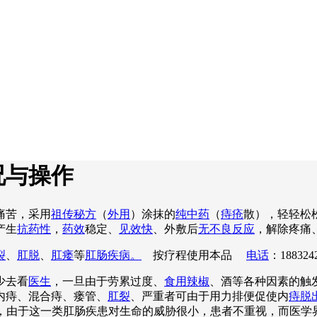
况与操作
痛苦，采用
祖传秘方
（
外用
）涂抹的
纯中药
（
痔疮
散），轻轻松
产生
抗药性
，
药效
稳定、
见效快
、外敷后
无不良反应
，解除疼痛
裂
、
肛脱
、
肛瘘
等
肛肠疾病。
按疗程使用本品
电话
：188324
少去看
医生
，一旦由于劳累过度、
食用辣椒
、酒等各种因素的触
内痔、混合痔、瘘管、
肛裂
、严重者可由于用力排便促使内
痔脱
吟不已，由于这一类肛肠疾患对生命的威胁很小，患者不重视，而医