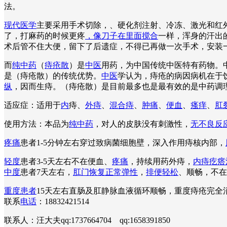
法。
现代医学
主要采用手术切除，、硬化剂注射、冷冻、激光和红外
了，打麻药的时候更疼
，像刀子在里面搅合
一样，浑身的汗出
术后管不住大便，留下了后遗症，不得已再做一次手术，安装
而
纯中药
（
痔疮散
）是
中医
用药，为中国传统中医特有药物。
是（痔疮散）的传统优势。
中医
学认为，痔疮的病因病机在于
纵
，因而生痔。（痔疮散）是目前最多也是最有效的是中药调
适应症：适用于
内
痔、
外痔
、
混合痔
、
肿痛
、
便血
、
瘙痒
、
肛
使用方法：本品为
纯中药
，对人的皮肤没有刺激性，
无不良反
疼痛
患者1-5分钟左右穿过致病菌细胞壁，深入作用痔核内部，
轻度
患者3-5天左右不在便血、
疼痛
，持续用药外痔，
内痔疙瘩
中度
患者7天左右，
肛门恢复正常弹性
，
排便轻松
、顺畅，不在
重度患者
15天左右直肠及肛静脉血液循环顺畅，重度痔疮完
联系
电话
：18832421514
联系人：汪大夫qq:1737664704 qq:1658391850