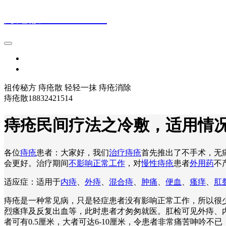
痔疮散18832421514
首页
登录
祖传秘方 痔疮散 轻轻一抹 痔疮消除
痔疮散18832421514
痔疮民间疗法之冷敷，适用情
各位
痔疮
患者：大家好，我们
治疗痔疮
首先推出了不手术，无
会更好。治疗期间
不影响正常工作
，对
慢性痔疮
患者
外用药
不
适应症：适用于
内痔
、
外痔
、
混合痔
、
肿痛
、
便血
、
瘙痒
、
肛
痔疮是一种常见病，只是轻症患者没有影响正常工作，所以很
烈瘙痒及反复出血等，此时患者才匆匆就医。肛检可见外痔、
者可有0.5厘米，大者可达6-10厘米，令患者非常痛苦呻