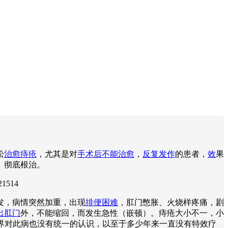
松
治愈痔疮
，尤其是对
手术后不能治愈
，
反复发作
的患者，
效
果
、彻底根治。
21514
发，病情突然加重，出现
排便困难
，肛门憋胀、火烧样疼痛，剧
出肛门
外，不能缩回，而发生急性（嵌顿）。痔疮大小不一，小
学界对此病也没有统一的认识，以至于多少年来一直没有特效疗