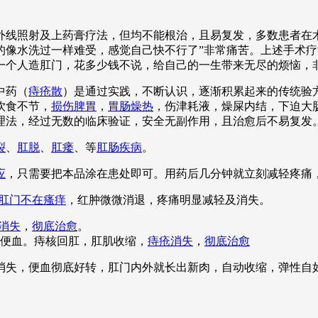
线照射及上药膏疗法，但均不能根治，且易复发，多数患者在术
的像水洗过一样难受，感觉自己快不行了”非常痛苦。上述手术
一个人造肛门，花多少钱不说，给自己的一生带来无尽的烦恼，
中药（
痔疮散
）是通过实践，不断认识，逐渐积累起来的传统验
饮食不节，
损伤脾胃
，
胃肠燥热
，伤津耗液，燥屎内结，下迫大
理法，经过无数的临床验证，安全无副作用，且治愈后不易复发
裂
、
肛脱
、
肛瘘
、等
肛肠疾病
。
应
，只需要把本品涂在患处即可。用药后几分钟就立刻减轻疼痛
肛门不在瘙痒
，红肿微微消退，疼痛明显减轻及消失。
消失
，
彻底治愈
。
便血。痔核回肛，肛肌收缩，
痔疮消失
，
彻底治愈
全消失，便血彻底好转，肛门内外就长出新肉，自动收缩，弹性自