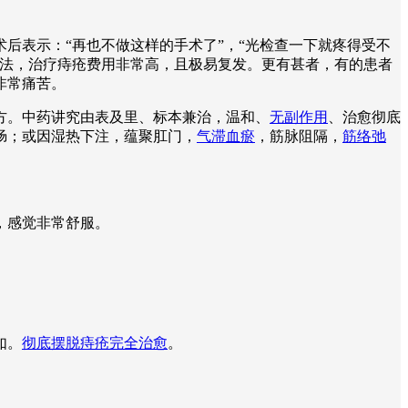
后表示：“再也不做这样的手术了”，“光检查一下就疼得受不
疗法，治疗痔疮费用非常高，且极易复发。更有甚者，有的患者
非常痛苦。
方。中药讲究由表及里、标本兼治，温和、
无副作用
、治愈彻底
肠；或因湿热下注，蕴聚肛门，
气滞血瘀
，筋脉阻隔，
筋络弛
。
，感觉非常舒服。
如。
彻底摆脱痔疮完全治愈
。