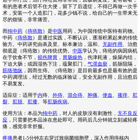
有的患者术后管不住大便，留下了后遗症，不得已再做一次手
术，安装一个人造肛门，花多少钱不说，给自己的一生带来无
尽的烦恼，非常痛苦。
而
纯中药
（
痔疮散
）是
中医
用药，为中国传统中医特有药物。
中药（
痔疮散
）是通过实践，不断认识，逐渐积累起来的传统
验方。中药讲究由表及里、标本兼治，温和、
无副作用
、治愈
彻底是（痔疮散）的传统优势。
中医
学认为，痔疮的病因病机
在于饮食不节，
损伤脾胃
，
胃肠燥热
，伤津耗液，燥屎内结，
下迫大肠；或因湿热下注，蕴聚肛门，
气滞血瘀
，筋脉阻隔，
筋络弛纵
，因而生痔。（痔疮散）是目前最多也是最有效的是
中药调理法，经过无数的临床验证，安全无副作用，且治愈后
不易复发。
适应症：适用于
内
痔、
外痔
、
混合痔
、
肿痛
、
便血
、
瘙痒
、
肛
裂
、
肛脱
、
肛瘘
、等
肛肠疾病
。
使用方法：本品为
纯中药
，对人的皮肤没有刺激性，
无不良反
应
，只需要把本品涂在患处即可。用药后几分钟就立刻减轻疼
痛，感觉非常舒服。
疼痛
患者1-5分钟左右穿过致病菌细胞壁，深入作用痔核内