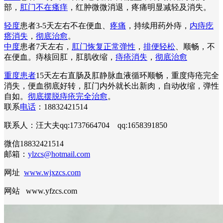
部，
肛门不在瘙痒
，红肿微微消退，疼痛明显减轻及消失。
轻度
患者3-5天左右不在便血、
疼痛
，持续用药外痔，
内痔疙
瘩消失
，
彻底治愈
。
中度
患者7天左右，
肛门恢复正常弹性
，
排便轻松
、顺畅，不
在便血。痔核回肛，肛肌收缩，
痔疮消失
，
彻底治愈
重度患者
15天左右直肠及肛静脉血液循环顺畅，重度痔疮完全
消失，便血彻底好转，肛门内外就长出新肉，自动收缩，弹性
自如。
彻底摆脱痔疮完全治愈
。
联系
电话
：18832421514
联系人：汪大夫qq:1737664704 qq:1658391850
微信18832421514
邮箱：
ylzcs@hotmail.com
网址
www.wjxzcs.com
网站 www.yfzcs.com