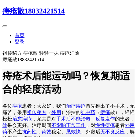
痔疮散18832421514
首页
登录
祖传秘方 痔疮散 轻轻一抹 痔疮消除
痔疮散18832421514
痔疮术后能运动吗？恢复期适
合的轻度活动
各位
痔疮
患者：大家好，我们
治疗痔疮
首先推出了不手术，无
痛苦，采用
祖传秘方
（
外用
）涂抹的
纯中药
（
痔疮
散），轻轻
松松
治愈痔疮
，尤其是对
手术后不能治愈
，
反复发作
的患者，
效
果会更好。治疗期间
不影响正常工作
，对
慢性痔疮
患者
外用
药
不产生
抗药性
，
药效
稳定、
见效快
、外敷后
无不良反应
，解