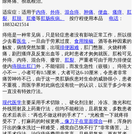
除疼痛、彻底根治。
适应症：适用于
内痔
、
外痔
、
混合痔
、
肿痛
、
便血
、
瘙痒
、
肛
裂
、
肛脱
、
肛瘘
等
肛肠疾病。
按疗程使用本品
电话
：
18832421514
痔疮是一种常见病，只是轻症患者没有影响正常工作，所以很
少去看
医生
，一旦由于劳累过度、
食用辣椒
、酒等各种因素的
触发，病情突然加重，出现
排便困难
，肛门憋胀、火烧样疼
痛，剧烈瘙痒及反复出血等，此时患者才匆匆就医。肛检可见
外痔、内痔、混合痔、瘘管、
肛裂
、严重者可由于用力排便促
使内
痔脱出肛门
外，不能缩回，而发生急性（嵌顿）。痔疮大
小不一，小者可有0.5厘米，大者可达6-10厘米，令患者非常
痛苦呻吟不已，由于这一类肛肠疾患对生命的威胁很小，患者
不重视，而医学界对此病也没有统一的认识，以至于多少年来
一直没有特效疗法。
现代医学
主要采用手术切除，、硬化剂注射、冷冻、激光和红
外线照射及上药膏疗法，但均不能根治，且易复发，多数患者
在术后表示：“再也不做这样的手术了”，“光检查一下就疼得
受不了，打麻药的时候更疼
，像刀子在里面搅合
一样，浑身的
汗出的像水洗过一样难受，感觉自己快不行了”非常痛苦。上
述手术疗法，治疗痔疮费用非常高，且极易复发。更有甚者，