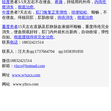
轻度
患者3-5天左右不在便血、
疼痛
，持续用药外痔，
内痔疙
瘩消失
，
彻底治愈
。
中度
患者7天左右，
肛门恢复正常弹性
，
排便轻松
、顺畅，不
在便血。痔核回肛，肛肌收缩，
痔疮消失
，
彻底治愈
重度患者
15天左右直肠及肛静脉血液循环顺畅，重度痔疮完全
消失，便血彻底好转，肛门内外就长出新肉，自动收缩，弹性
自如。
彻底摆脱痔疮完全治愈
。
联系
电话
：18832421514
联系人：汪大夫qq:1737664704 qq:1658391850
微信18832421514
邮箱：
ylzcs@hotmail.com
网址
www.wjxzcs.com
网站 www.yfzcs.com