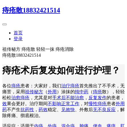
痔疮散18832421514
首页
登录
祖传秘方 痔疮散 轻轻一抹 痔疮消除
痔疮散18832421514
痔疮术后复发如何进行护理？
各位
痔疮
患者：大家好，我们
治疗痔疮
首先推出了不手术，无
痛苦，采用
祖传秘方
（
外用
）涂抹的
纯中药
（
痔疮
散），轻轻
松松
治愈痔疮
，尤其是对
手术后不能治愈
，
反复发作
的患者，
效
果会更好。治疗期间
不影响正常工作
，对
慢性痔疮
患者
外用
药
不产生
抗药性
，
药效
稳定、
见效快
、外敷后
无不良反应
，解
除疼痛、彻底根治。
适应症：适用于
内痔
、
外痔
、
混合痔
、
肿痛
、
便血
、
瘙痒
、
肛