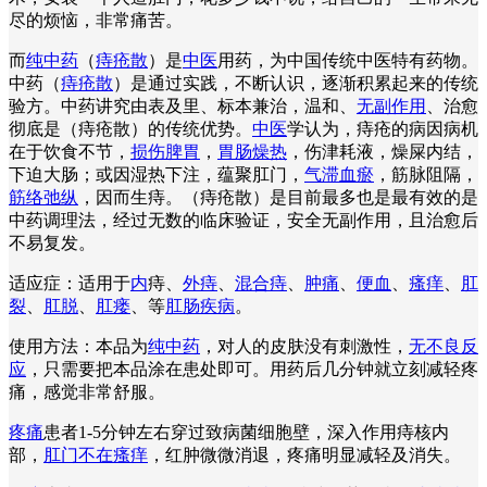
尽的烦恼，非常痛苦。
而
纯中药
（
痔疮散
）是
中医
用药，为中国传统中医特有药物。
中药（
痔疮散
）是通过实践，不断认识，逐渐积累起来的传统
验方。中药讲究由表及里、标本兼治，温和、
无副作用
、治愈
彻底是（痔疮散）的传统优势。
中医
学认为，痔疮的病因病机
在于饮食不节，
损伤脾胃
，
胃肠燥热
，伤津耗液，燥屎内结，
下迫大肠；或因湿热下注，蕴聚肛门，
气滞血瘀
，筋脉阻隔，
筋络弛纵
，因而生痔。（痔疮散）是目前最多也是最有效的是
中药调理法，经过无数的临床验证，安全无副作用，且治愈后
不易复发。
适应症：适用于
内
痔、
外痔
、
混合痔
、
肿痛
、
便血
、
瘙痒
、
肛
裂
、
肛脱
、
肛瘘
、等
肛肠疾病
。
使用方法：本品为
纯中药
，对人的皮肤没有刺激性，
无不良反
应
，只需要把本品涂在患处即可。用药后几分钟就立刻减轻疼
痛，感觉非常舒服。
疼痛
患者1-5分钟左右穿过致病菌细胞壁，深入作用痔核内
部，
肛门不在瘙痒
，红肿微微消退，疼痛明显减轻及消失。