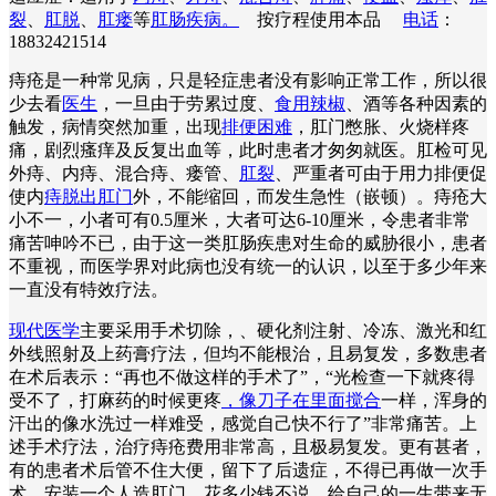
裂
、
肛脱
、
肛瘘
等
肛肠疾病。
按疗程使用本品
电话
：
18832421514
痔疮是一种常见病，只是轻症患者没有影响正常工作，所以很
少去看
医生
，一旦由于劳累过度、
食用辣椒
、酒等各种因素的
触发，病情突然加重，出现
排便困难
，肛门憋胀、火烧样疼
痛，剧烈瘙痒及反复出血等，此时患者才匆匆就医。肛检可见
外痔、内痔、混合痔、瘘管、
肛裂
、严重者可由于用力排便促
使内
痔脱出肛门
外，不能缩回，而发生急性（嵌顿）。痔疮大
小不一，小者可有0.5厘米，大者可达6-10厘米，令患者非常
痛苦呻吟不已，由于这一类肛肠疾患对生命的威胁很小，患者
不重视，而医学界对此病也没有统一的认识，以至于多少年来
一直没有特效疗法。
现代医学
主要采用手术切除，、硬化剂注射、冷冻、激光和红
外线照射及上药膏疗法，但均不能根治，且易复发，多数患者
在术后表示：“再也不做这样的手术了”，“光检查一下就疼得
受不了，打麻药的时候更疼
，像刀子在里面搅合
一样，浑身的
汗出的像水洗过一样难受，感觉自己快不行了”非常痛苦。上
述手术疗法，治疗痔疮费用非常高，且极易复发。更有甚者，
有的患者术后管不住大便，留下了后遗症，不得已再做一次手
术，安装一个人造肛门，花多少钱不说，给自己的一生带来无