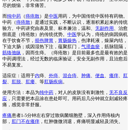
尽的烦恼，非常痛苦。
而
纯中药
（
痔疮散
）是
中医
用药，为中国传统中医特有药物。
中药（
痔疮散
）是通过实践，不断认识，逐渐积累起来的传统
验方。中药讲究由表及里、标本兼治，温和、
无副作用
、治愈
彻底是（痔疮散）的传统优势。
中医
学认为，痔疮的病因病机
在于饮食不节，
损伤脾胃
，
胃肠燥热
，伤津耗液，燥屎内结，
下迫大肠；或因湿热下注，蕴聚肛门，
气滞血瘀
，筋脉阻隔，
筋络弛纵
，因而生痔。（痔疮散）是目前最多也是最有效的是
中药调理法，经过无数的临床验证，安全无副作用，且治愈后
不易复发。
适应症：适用于
内
痔、
外痔
、
混合痔
、
肿痛
、
便血
、
瘙痒
、
肛
裂
、
肛脱
、
肛瘘
、等
肛肠疾病
。
使用方法：本品为
纯中药
，对人的皮肤没有刺激性，
无不良反
应
，只需要把本品涂在患处即可。用药后几分钟就立刻减轻疼
痛，感觉非常舒服。
疼痛
患者1-5分钟左右穿过致病菌细胞壁，深入作用痔核内
部，
肛门不在瘙痒
，红肿微微消退，疼痛明显减轻及消失。