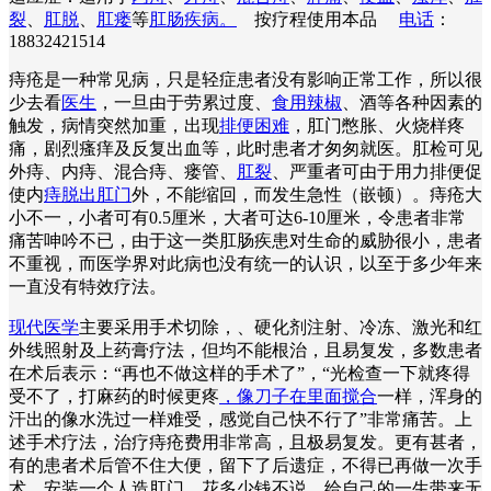
裂
、
肛脱
、
肛瘘
等
肛肠疾病。
按疗程使用本品
电话
：
18832421514
痔疮是一种常见病，只是轻症患者没有影响正常工作，所以很
少去看
医生
，一旦由于劳累过度、
食用辣椒
、酒等各种因素的
触发，病情突然加重，出现
排便困难
，肛门憋胀、火烧样疼
痛，剧烈瘙痒及反复出血等，此时患者才匆匆就医。肛检可见
外痔、内痔、混合痔、瘘管、
肛裂
、严重者可由于用力排便促
使内
痔脱出肛门
外，不能缩回，而发生急性（嵌顿）。痔疮大
小不一，小者可有0.5厘米，大者可达6-10厘米，令患者非常
痛苦呻吟不已，由于这一类肛肠疾患对生命的威胁很小，患者
不重视，而医学界对此病也没有统一的认识，以至于多少年来
一直没有特效疗法。
现代医学
主要采用手术切除，、硬化剂注射、冷冻、激光和红
外线照射及上药膏疗法，但均不能根治，且易复发，多数患者
在术后表示：“再也不做这样的手术了”，“光检查一下就疼得
受不了，打麻药的时候更疼
，像刀子在里面搅合
一样，浑身的
汗出的像水洗过一样难受，感觉自己快不行了”非常痛苦。上
述手术疗法，治疗痔疮费用非常高，且极易复发。更有甚者，
有的患者术后管不住大便，留下了后遗症，不得已再做一次手
术，安装一个人造肛门，花多少钱不说，给自己的一生带来无