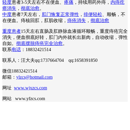
轻度
患者3-5天左右不在便血、
疼痛
，持续用药外痔，
内痔疙
瘩消失
，
彻底治愈
。
中度
患者7天左右，
肛门恢复正常弹性
，
排便轻松
、顺畅，不
在便血。痔核回肛，肛肌收缩，
痔疮消失
，
彻底治愈
重度患者
15天左右直肠及肛静脉血液循环顺畅，重度痔疮完全
消失，便血彻底好转，肛门内外就长出新肉，自动收缩，弹性
自如。
彻底摆脱痔疮完全治愈
。
联系
电话
：18832421514
联系人：汪大夫qq:1737664704 qq:1658391850
微信18832421514
邮箱：
ylzcs@hotmail.com
网址
www.wjxzcs.com
网站 www.yfzcs.com