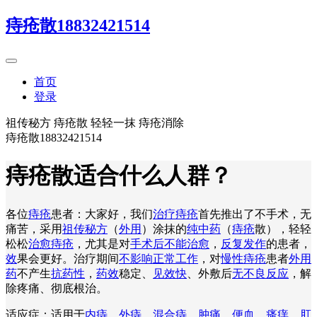
痔疮散18832421514
首页
登录
祖传秘方 痔疮散 轻轻一抹 痔疮消除
痔疮散18832421514
痔疮散适合什么人群？
各位
痔疮
患者：大家好，我们
治疗痔疮
首先推出了不手术，无
痛苦，采用
祖传秘方
（
外用
）涂抹的
纯中药
（
痔疮
散），轻轻
松松
治愈痔疮
，尤其是对
手术后不能治愈
，
反复发作
的患者，
效
果会更好。治疗期间
不影响正常工作
，对
慢性痔疮
患者
外用
药
不产生
抗药性
，
药效
稳定、
见效快
、外敷后
无不良反应
，解
除疼痛、彻底根治。
适应症：适用于
内痔
、
外痔
、
混合痔
、
肿痛
、
便血
、
瘙痒
、
肛