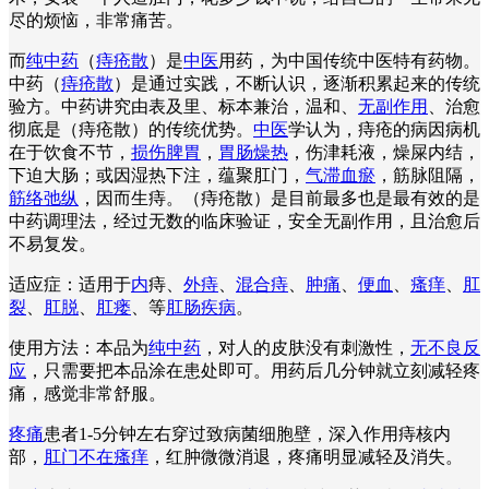
尽的烦恼，非常痛苦。
而
纯中药
（
痔疮散
）是
中医
用药，为中国传统中医特有药物。
中药（
痔疮散
）是通过实践，不断认识，逐渐积累起来的传统
验方。中药讲究由表及里、标本兼治，温和、
无副作用
、治愈
彻底是（痔疮散）的传统优势。
中医
学认为，痔疮的病因病机
在于饮食不节，
损伤脾胃
，
胃肠燥热
，伤津耗液，燥屎内结，
下迫大肠；或因湿热下注，蕴聚肛门，
气滞血瘀
，筋脉阻隔，
筋络弛纵
，因而生痔。（痔疮散）是目前最多也是最有效的是
中药调理法，经过无数的临床验证，安全无副作用，且治愈后
不易复发。
适应症：适用于
内
痔、
外痔
、
混合痔
、
肿痛
、
便血
、
瘙痒
、
肛
裂
、
肛脱
、
肛瘘
、等
肛肠疾病
。
使用方法：本品为
纯中药
，对人的皮肤没有刺激性，
无不良反
应
，只需要把本品涂在患处即可。用药后几分钟就立刻减轻疼
痛，感觉非常舒服。
疼痛
患者1-5分钟左右穿过致病菌细胞壁，深入作用痔核内
部，
肛门不在瘙痒
，红肿微微消退，疼痛明显减轻及消失。