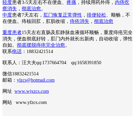
轻度
患者3-5天左右不在便血、
疼痛
，持续用药外痔，
内痔疙
瘩消失
，
彻底治愈
。
中度
患者7天左右，
肛门恢复正常弹性
，
排便轻松
、顺畅，不
在便血。痔核回肛，肛肌收缩，
痔疮消失
，
彻底治愈
重度患者
15天左右直肠及肛静脉血液循环顺畅，重度痔疮完全
消失，便血彻底好转，肛门内外就长出新肉，自动收缩，弹性
自如。
彻底摆脱痔疮完全治愈
。
联系
电话
：18832421514
联系人：汪大夫qq:1737664704 qq:1658391850
微信18832421514
邮箱：
ylzcs@hotmail.com
网址
www.wjxzcs.com
网站 www.yfzcs.com