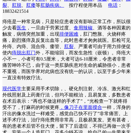
裂
、
肛脱
、
肛瘘
等
肛肠疾病。
按疗程使用本品
电话
：
18832421514
痔疮是一种常见病，只是轻症患者没有影响正常工作，所以很
少去看
医生
，一旦由于劳累过度、
食用辣椒
、酒等各种因素的
触发，病情突然加重，出现
排便困难
，肛门憋胀、火烧样疼
痛，剧烈瘙痒及反复出血等，此时患者才匆匆就医。肛检可见
外痔、内痔、混合痔、瘘管、
肛裂
、严重者可由于用力排便促
使内
痔脱出肛门
外，不能缩回，而发生急性（嵌顿）。痔疮大
小不一，小者可有0.5厘米，大者可达6-10厘米，令患者非常
痛苦呻吟不已，由于这一类肛肠疾患对生命的威胁很小，患者
不重视，而医学界对此病也没有统一的认识，以至于多少年来
一直没有特效疗法。
现代医学
主要采用手术切除，、硬化剂注射、冷冻、激光和红
外线照射及上药膏疗法，但均不能根治，且易复发，多数患者
在术后表示：“再也不做这样的手术了”，“光检查一下就疼得
受不了，打麻药的时候更疼
，像刀子在里面搅合
一样，浑身的
汗出的像水洗过一样难受，感觉自己快不行了”非常痛苦。上
述手术疗法，治疗痔疮费用非常高，且极易复发。更有甚者，
有的患者术后管不住大便，留下了后遗症，不得已再做一次手
术，安装一个人造肛门，花多少钱不说，给自己的一生带来无