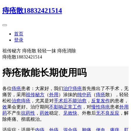
痔疮散18832421514
首页
登录
祖传秘方 痔疮散 轻轻一抹 痔疮消除
痔疮散18832421514
痔疮散能长期使用吗
各位
痔疮
患者：大家好，我们
治疗痔疮
首先推出了不手术，无
痛苦，采用
祖传秘方
（
外用
）涂抹的
纯中药
（
痔疮
散），轻轻
松松
治愈痔疮
，尤其是对
手术后不能治愈
，
反复发作
的患者，
效
果会更好。治疗期间
不影响正常工作
，对
慢性痔疮
患者
外用
药
不产生
抗药性
，
药效
稳定、
见效快
、外敷后
无不良反应
，解
除疼痛、彻底根治。
适应症：适用于
内痔
、
外痔
、
混合痔
、
肿痛
、
便血
、
瘙痒
、
肛