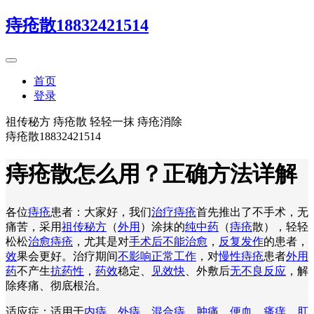
痔疮散18832421514
首页
登录
祖传秘方 痔疮散 轻轻一抹 痔疮消除
痔疮散18832421514
痔疮散怎么用？正确方法详解
各位
痔疮
患者：大家好，我们
治疗痔疮
首先推出了不手术，无
痛苦，采用
祖传秘方
（
外用
）涂抹的
纯中药
（
痔疮
散），轻轻
松松
治愈痔疮
，尤其是对
手术后不能治愈
，
反复发作
的患者，
效
果会更好。治疗期间
不影响正常工作
，对
慢性痔疮
患者
外用
药
不产生
抗药性
，
药效
稳定、
见效快
、外敷后
无不良反应
，解
除疼痛、彻底根治。
适应症：适用于
内痔
、
外痔
、
混合痔
、
肿痛
、
便血
、
瘙痒
、
肛