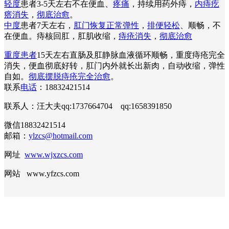
轻度
患者3-5天左右不在便血、
疼痛
，持续用药外痔，
内痔疙
瘩消失
，
彻底治愈
。
中度
患者7天左右，
肛门恢复正常弹性
，
排便轻松
、顺畅，不
在便血。痔核回肛，肛肌收缩，
痔疮消失
，
彻底治愈
重度患者
15天左右直肠及肛静脉血液循环顺畅，重度痔疮完全
消失，便血彻底好转，肛门内外就长出新肉，自动收缩，弹性
自如。
彻底摆脱痔疮完全治愈
。
联系
电话
：18832421514
联系人：汪大夫qq:1737664704 qq:1658391850
微信18832421514
邮箱：
ylzcs@hotmail.com
网址
www.wjxzcs.com
网站 www.yfzcs.com