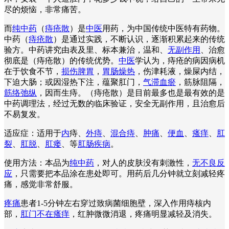
尽的烦恼，非常痛苦。
而
纯中药
（
痔疮散
）是
中医
用药，为中国传统中医特有药物。
中药（
痔疮散
）是通过实践，不断认识，逐渐积累起来的传统
验方。中药讲究由表及里、标本兼治，温和、
无副作用
、治愈
彻底是（痔疮散）的传统优势。
中医
学认为，痔疮的病因病机
在于饮食不节，
损伤脾胃
，
胃肠燥热
，伤津耗液，燥屎内结，
下迫大肠；或因湿热下注，蕴聚肛门，
气滞血瘀
，筋脉阻隔，
筋络弛纵
，因而生痔。（痔疮散）是目前最多也是最有效的是
中药调理法，经过无数的临床验证，安全无副作用，且治愈后
不易复发。
适应症：适用于
内
痔、
外痔
、
混合痔
、
肿痛
、
便血
、
瘙痒
、
肛
裂
、
肛脱
、
肛瘘
、等
肛肠疾病
。
使用方法：本品为
纯中药
，对人的皮肤没有刺激性，
无不良反
应
，只需要把本品涂在患处即可。用药后几分钟就立刻减轻疼
痛，感觉非常舒服。
疼痛
患者1-5分钟左右穿过致病菌细胞壁，深入作用痔核内
部，
肛门不在瘙痒
，红肿微微消退，疼痛明显减轻及消失。