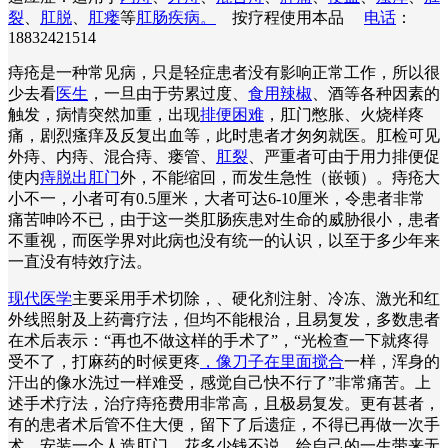
裂
、
肛脱
、
肛瘘
等
肛肠疾病。
按疗程使用本品
电话
：
18832421514
痔疮是一种常见病，只是轻症患者没有影响正常工作，所以很
少去看
医生
，一旦由于劳累过度、
食用辣椒
、酒等各种因素的
触发，病情突然加重，出现
排便困难
，肛门憋胀、火烧样疼
痛，剧烈瘙痒及反复出血等，此时患者才匆匆就医。肛检可见
外痔、内痔、混合痔、瘘管、
肛裂
、严重者可由于用力排便促
使内
痔脱出肛门
外，不能缩回，而发生急性（嵌顿）。痔疮大
小不一，小者可有0.5厘米，大者可达6-10厘米，令患者非常
痛苦呻吟不已，由于这一类肛肠疾患对生命的威胁很小，患者
不重视，而医学界对此病也没有统一的认识，以至于多少年来
一直没有特效疗法。
现代医学
主要采用手术切除，、硬化剂注射、冷冻、激光和红
外线照射及上药膏疗法，但均不能根治，且易复发，多数患者
在术后表示：“再也不做这样的手术了”，“光检查一下就疼得
受不了，打麻药的时候更疼
，像刀子在里面搅合
一样，浑身的
汗出的像水洗过一样难受，感觉自己快不行了”非常痛苦。上
述手术疗法，治疗痔疮费用非常高，且极易复发。更有甚者，
有的患者术后管不住大便，留下了后遗症，不得已再做一次手
术，安装一个人造肛门，花多少钱不说，给自己的一生带来无