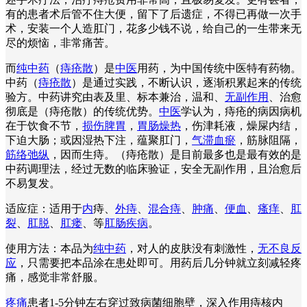
有的患者术后管不住大便，留下了后遗症，不得已再做一次手
术，安装一个人造肛门，花多少钱不说，给自己的一生带来无
尽的烦恼，非常痛苦。
而
纯中药
（
痔疮散
）是
中医
用药，为中国传统中医特有药物。
中药（
痔疮散
）是通过实践，不断认识，逐渐积累起来的传统
验方。中药讲究由表及里、标本兼治，温和、
无副作用
、治愈
彻底是（痔疮散）的传统优势。
中医
学认为，痔疮的病因病机
在于饮食不节，
损伤脾胃
，
胃肠燥热
，伤津耗液，燥屎内结，
下迫大肠；或因湿热下注，蕴聚肛门，
气滞血瘀
，筋脉阻隔，
筋络弛纵
，因而生痔。（痔疮散）是目前最多也是最有效的是
中药调理法，经过无数的临床验证，安全无副作用，且治愈后
不易复发。
适应症：适用于
内
痔、
外痔
、
混合痔
、
肿痛
、
便血
、
瘙痒
、
肛
裂
、
肛脱
、
肛瘘
、等
肛肠疾病
。
使用方法：本品为
纯中药
，对人的皮肤没有刺激性，
无不良反
应
，只需要把本品涂在患处即可。用药后几分钟就立刻减轻疼
痛，感觉非常舒服。
疼痛
患者1-5分钟左右穿过致病菌细胞壁，深入作用痔核内