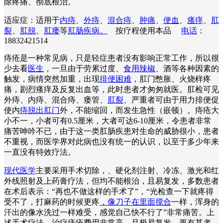
除疼痛、彻底根治。
适应症：适用于
内痔
、
外痔
、
混合痔
、
肿痛
、
便血
、
瘙痒
、
肛
裂
、
肛脱
、
肛瘘
等
肛肠疾病。
按疗程使用本品
电话
：
18832421514
痔疮是一种常见病，只是轻症患者没有影响正常工作，所以很
少去看
医生
，一旦由于劳累过度、
食用辣椒
、酒等各种因素的
触发，病情突然加重，出现
排便困难
，肛门憋胀、火烧样疼
痛，剧烈瘙痒及反复出血等，此时患者才匆匆就医。肛检可见
外痔、内痔、混合痔、瘘管、
肛裂
、严重者可由于用力排便促
使内
痔脱出肛门
外，不能缩回，而发生急性（嵌顿）。痔疮大
小不一，小者可有0.5厘米，大者可达6-10厘米，令患者非常
痛苦呻吟不已，由于这一类肛肠疾患对生命的威胁很小，患者
不重视，而医学界对此病也没有统一的认识，以至于多少年来
一直没有特效疗法。
现代医学
主要采用手术切除，、硬化剂注射、冷冻、激光和红
外线照射及上药膏疗法，但均不能根治，且易复发，多数患者
在术后表示：“再也不做这样的手术了”，“光检查一下就疼得
受不了，打麻药的时候更疼
，像刀子在里面搅合
一样，浑身的
汗出的像水洗过一样难受，感觉自己快不行了”非常痛苦。上
述手术疗法，治疗痔疮费用非常高，且极易复发。更有甚者，