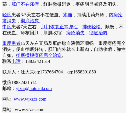
部，
肛门不在瘙痒
，红肿微微消退，疼痛明显减轻及消失。
轻度
患者3-5天左右不在便血、
疼痛
，持续用药外痔，
内痔疙
瘩消失
，
彻底治愈
。
中度
患者7天左右，
肛门恢复正常弹性
，
排便轻松
、顺畅，不
在便血。痔核回肛，肛肌收缩，
痔疮消失
，
彻底治愈
重度患者
15天左右直肠及肛静脉血液循环顺畅，重度痔疮完全
消失，便血彻底好转，肛门内外就长出新肉，自动收缩，弹性
自如。
彻底摆脱痔疮完全治愈
。
联系
电话
：18832421514
联系人：汪大夫qq:1737664704 qq:1658391850
微信18832421514
邮箱：
ylzcs@hotmail.com
网址
www.wjxzcs.com
网站 www.yfzcs.com