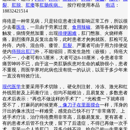
裂
、
肛脱
、
肛瘘
等
肛肠疾病。
按疗程使用本品
电话
：
18832421514
痔疮是一种常见病，只是轻症患者没有影响正常工作，所以很
少去看
医生
，一旦由于劳累过度、
食用辣椒
、酒等各种因素的
触发，病情突然加重，出现
排便困难
，肛门憋胀、火烧样疼
痛，剧烈瘙痒及反复出血等，此时患者才匆匆就医。肛检可见
外痔、内痔、混合痔、瘘管、
肛裂
、严重者可由于用力排便促
使内
痔脱出肛门
外，不能缩回，而发生急性（嵌顿）。痔疮大
小不一，小者可有0.5厘米，大者可达6-10厘米，令患者非常
痛苦呻吟不已，由于这一类肛肠疾患对生命的威胁很小，患者
不重视，而医学界对此病也没有统一的认识，以至于多少年来
一直没有特效疗法。
现代医学
主要采用手术切除，、硬化剂注射、冷冻、激光和红
外线照射及上药膏疗法，但均不能根治，且易复发，多数患者
在术后表示：“再也不做这样的手术了”，“光检查一下就疼得
受不了，打麻药的时候更疼
，像刀子在里面搅合
一样，浑身的
汗出的像水洗过一样难受，感觉自己快不行了”非常痛苦。上
述手术疗法，治疗痔疮费用非常高，且极易复发。更有甚者，
有的患者术后管不住大便，留下了后遗症，不得已再做一次手
术，安装一个人造肛门，花多少钱不说，给自己的一生带来无