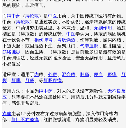
尽的烦恼，非常痛苦。
而
纯中药
（
痔疮散
）是
中医
用药，为中国传统中医特有药物。
中药（
痔疮散
）是通过实践，不断认识，逐渐积累起来的传统
验方。中药讲究由表及里、标本兼治，温和、
无副作用
、治愈
彻底是（痔疮散）的传统优势。
中医
学认为，痔疮的病因病机
在于饮食不节，
损伤脾胃
，
胃肠燥热
，伤津耗液，燥屎内结，
下迫大肠；或因湿热下注，蕴聚肛门，
气滞血瘀
，筋脉阻隔，
筋络弛纵
，因而生痔。（痔疮散）是目前最多也是最有效的是
中药调理法，经过无数的临床验证，安全无副作用，且治愈后
不易复发。
适应症：适用于
内
痔、
外痔
、
混合痔
、
肿痛
、
便血
、
瘙痒
、
肛
裂
、
肛脱
、
肛瘘
、等
肛肠疾病
。
使用方法：本品为
纯中药
，对人的皮肤没有刺激性，
无不良反
应
，只需要把本品涂在患处即可。用药后几分钟就立刻减轻疼
痛，感觉非常舒服。
疼痛
患者1-5分钟左右穿过致病菌细胞壁，深入作用痔核内
部，
肛门不在瘙痒
，红肿微微消退，疼痛明显减轻及消失。