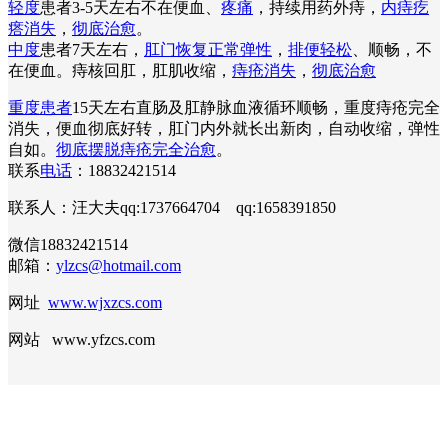
轻度
患者3-5天左右不在便血、
疼痛
，持续用药外痔，
内痔疙
瘩消失
，
彻底治愈
。
中度
患者7天左右，
肛门恢复正常弹性
，
排便轻松
、顺畅，不
在便血。痔核回肛，肛肌收缩，
痔疮消失
，
彻底治愈
重度患者
15天左右直肠及肛静脉血液循环顺畅，重度痔疮完全
消失，便血彻底好转，肛门内外就长出新肉，自动收缩，弹性
自如。
彻底摆脱痔疮完全治愈
。
联系
电话
：18832421514
联系人：汪大夫qq:1737664704 qq:1658391850
微信18832421514
邮箱：
ylzcs@hotmail.com
网址
www.wjxzcs.com
网站 www.yfzcs.com