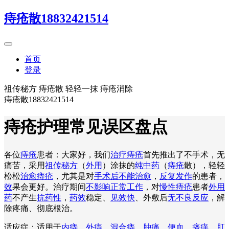
痔疮散18832421514
首页
登录
祖传秘方 痔疮散 轻轻一抹 痔疮消除
痔疮散18832421514
痔疮护理常见误区盘点
各位
痔疮
患者：大家好，我们
治疗痔疮
首先推出了不手术，无
痛苦，采用
祖传秘方
（
外用
）涂抹的
纯中药
（
痔疮
散），轻轻
松松
治愈痔疮
，尤其是对
手术后不能治愈
，
反复发作
的患者，
效
果会更好。治疗期间
不影响正常工作
，对
慢性痔疮
患者
外用
药
不产生
抗药性
，
药效
稳定、
见效快
、外敷后
无不良反应
，解
除疼痛、彻底根治。
适应症：适用于
内痔
、
外痔
、
混合痔
、
肿痛
、
便血
、
瘙痒
、
肛