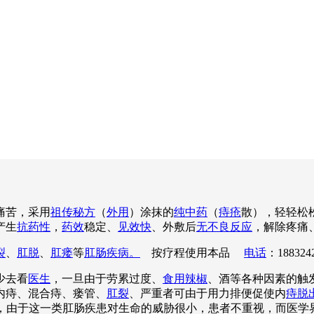
痛苦，采用
祖传秘方
（
外用
）涂抹的
纯中药
（
痔疮
散），轻轻松
产生
抗药性
，
药效
稳定、
见效快
、外敷后
无不良反应
，解除疼痛
裂
、
肛脱
、
肛瘘
等
肛肠疾病。
按疗程使用本品
电话
：188324
少去看
医生
，一旦由于劳累过度、
食用辣椒
、酒等各种因素的触
内痔、混合痔、瘘管、
肛裂
、严重者可由于用力排便促使内
痔脱
吟不已，由于这一类肛肠疾患对生命的威胁很小，患者不重视，而医