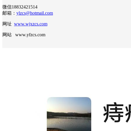
微信18832421514
邮箱：
ylzcs@hotmail.com
网址
www.wjxzcs.com
网站 www.yfzcs.com