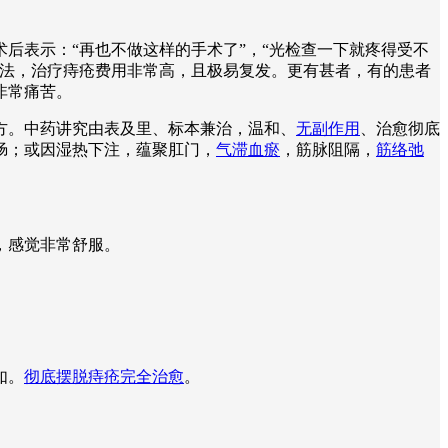
后表示：“再也不做这样的手术了”，“光检查一下就疼得受不
疗法，治疗痔疮费用非常高，且极易复发。更有甚者，有的患者
非常痛苦。
方。中药讲究由表及里、标本兼治，温和、
无副作用
、治愈彻底
肠；或因湿热下注，蕴聚肛门，
气滞血瘀
，筋脉阻隔，
筋络弛
。
，感觉非常舒服。
如。
彻底摆脱痔疮完全治愈
。