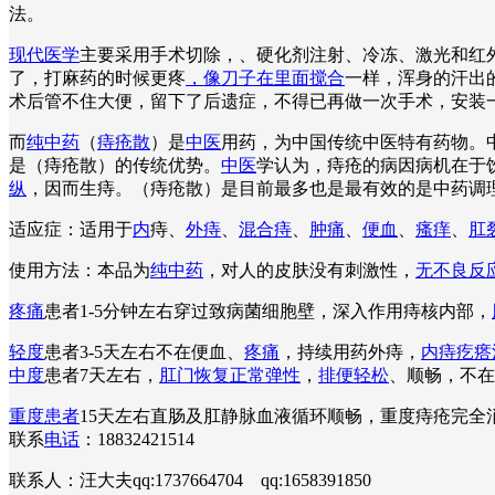
法。
现代医学
主要采用手术切除，、硬化剂注射、冷冻、激光和红外
了，打麻药的时候更疼
，像刀子在里面搅合
一样，浑身的汗出
术后管不住大便，留下了后遗症，不得已再做一次手术，安装
而
纯中药
（
痔疮散
）是
中医
用药，为中国传统中医特有药物。
是（痔疮散）的传统优势。
中医
学认为，痔疮的病因病机在于
纵
，因而生痔。（痔疮散）是目前最多也是最有效的是中药调
适应症：适用于
内
痔、
外痔
、
混合痔
、
肿痛
、
便血
、
瘙痒
、
肛
使用方法：本品为
纯中药
，对人的皮肤没有刺激性，
无不良反
疼痛
患者1-5分钟左右穿过致病菌细胞壁，深入作用痔核内部，
轻度
患者3-5天左右不在便血、
疼痛
，持续用药外痔，
内痔疙瘩
中度
患者7天左右，
肛门恢复正常弹性
，
排便轻松
、顺畅，不在
重度患者
15天左右直肠及肛静脉血液循环顺畅，重度痔疮完
联系
电话
：18832421514
联系人：汪大夫qq:1737664704 qq:1658391850