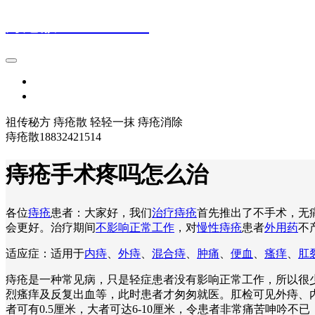
痔疮散18832421514
首页
登录
祖传秘方 痔疮散 轻轻一抹 痔疮消除
痔疮散18832421514
痔疮手术疼吗怎么治
各位
痔疮
患者：大家好，我们
治疗痔疮
首先推出了不手术，无
会更好。治疗期间
不影响正常工作
，对
慢性痔疮
患者
外用药
不
适应症：适用于
内痔
、
外痔
、
混合痔
、
肿痛
、
便血
、
瘙痒
、
肛
痔疮是一种常见病，只是轻症患者没有影响正常工作，所以很
烈瘙痒及反复出血等，此时患者才匆匆就医。肛检可见外痔、
者可有0.5厘米，大者可达6-10厘米，令患者非常痛苦呻