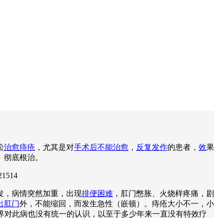
松
治愈痔疮
，尤其是对
手术后不能治愈
，
反复发作
的患者，
效
果
、彻底根治。
21514
发，病情突然加重，出现
排便困难
，肛门憋胀、火烧样疼痛，剧
出肛门
外，不能缩回，而发生急性（嵌顿）。痔疮大小不一，小
学界对此病也没有统一的认识，以至于多少年来一直没有特效疗