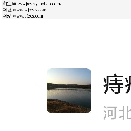
淘宝http://wjxzczy.taobao.com/
网址 www.wjxzcs.com
网站 www.yfzcs.com