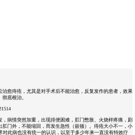
松治愈痔疮，尤其是对手术后不能治愈，反复发作的患者，效果
、彻底根治。
1514
发，病情突然加重，出现排便困难，肛门憋胀、火烧样疼痛，剧
出肛门外，不能缩回，而发生急性（嵌顿）。痔疮大小不一，小
学界对此病也没有统一的认识，以至于多少年来一直没有特效疗