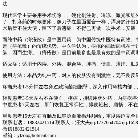
法。
现代医学主要采用手术切除，、硬化剂注射、冷冻、激光和红外
了，打麻药的时候更疼，像刀子在里面搅合一样，浑身的汗出
术后管不住大便，留下了后遗症，不得已再做一次手术，安装
而纯中药（痔疮散）是中医用药，为中国传统中医特有药物。
是（痔疮散）的传统优势。中医学认为，痔疮的病因病机在于
纵，因而生痔。（痔疮散）是目前最多也是最有效的是中药调
适应症：适用于内痔、外痔、混合痔、肿痛、便血、瘙痒、
使用方法：本品为纯中药，对人的皮肤没有刺激性，无不良反
疼痛患者1-5分钟左右穿过致病菌细胞壁，深入作用痔核内部
轻度患者3-5天左右不在便血、疼痛，持续用药外痔，内痔疙
中度患者7天左右，肛门恢复正常弹性，排便轻松、顺畅，不
重度患者15天左右直肠及肛静脉血液循环顺畅，重度痔疮完
联系电话：18832421514 联系人：汪大夫qq:1737664704 qq:1658
微信18832421514
邮箱：ylzcs@hotmail.com