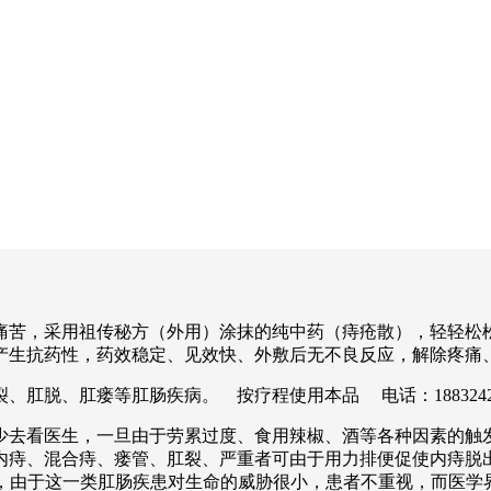
痛苦，采用祖传秘方（外用）涂抹的纯中药（痔疮散），轻轻松
产生抗药性，药效稳定、见效快、外敷后无不良反应，解除疼痛
肛脱、肛瘘等肛肠疾病。 按疗程使用本品 电话：1883242
少去看医生，一旦由于劳累过度、食用辣椒、酒等各种因素的触
内痔、混合痔、瘘管、肛裂、严重者可由于用力排便促使内痔脱
吟不已，由于这一类肛肠疾患对生命的威胁很小，患者不重视，而医