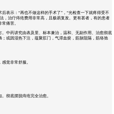
后表示：“再也不做这样的手术了”，“光检查一下就疼得受不
疗法，治疗痔疮费用非常高，且极易复发。更有甚者，有的患者
非常痛苦。
方。中药讲究由表及里、标本兼治，温和、无副作用、治愈彻底
肠；或因湿热下注，蕴聚肛门，气滞血瘀，筋脉阻隔，筋络弛
。
，感觉非常舒服。
如。彻底摆脱痔疮完全治愈。