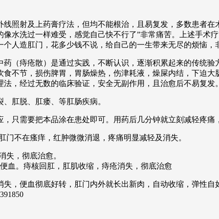
线照射及上药膏疗法，但均不能根治，且易复发，多数患者在术
的像水洗过一样难受，感觉自己快不行了”非常痛苦。上述手术
一个人造肛门，花多少钱不说，给自己的一生带来无尽的烦恼，
中药（痔疮散）是通过实践，不断认识，逐渐积累起来的传统验
饮食不节，损伤脾胃，胃肠燥热，伤津耗液，燥屎内结，下迫大
理法，经过无数的临床验证，安全无副作用，且治愈后不易复发
肛裂、肛脱、肛瘘、等肛肠疾病。
应，只需要把本品涂在患处即可。用药后几分钟就立刻减轻疼痛
，肛门不在瘙痒，红肿微微消退，疼痛明显减轻及消失。
瘩消失，彻底治愈。
在便血。痔核回肛，肛肌收缩，痔疮消失，彻底治愈
全消失，便血彻底好转，肛门内外就长出新肉，自动收缩，弹性自
391850