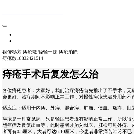
痔疮散18832421514
首页
登录
祖传秘方 痔疮散 轻轻一抹 痔疮消除
痔疮散18832421514
痔疮手术后复发怎么治
各位痔疮患者：大家好，我们治疗痔疮首先推出了不手术，无
会更好。治疗期间不影响正常工作，对慢性痔疮患者外用药不
适应症：适用于内痔、外痔、混合痔、肿痛、便血、瘙痒、肛裂、
痔疮是一种常见病，只是轻症患者没有影响正常工作，所以很
烈瘙痒及反复出血等，此时患者才匆匆就医。肛检可见外痔、
者可有0.5厘米，大者可达6-10厘米，令患者非常痛苦呻