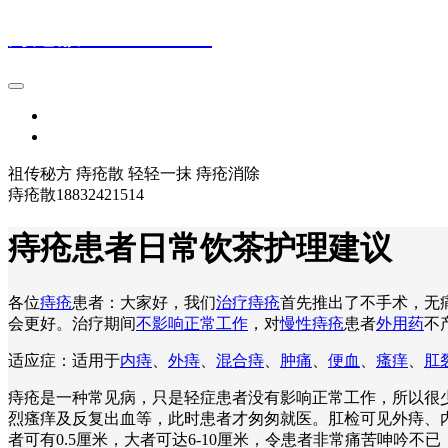
痔疮散18832421514
首页
登录
祖传秘方 痔疮散 轻轻一抹 痔疮消除
痔疮散18832421514
痔疮患者日常饮茶护理建议
各位
痔疮
患者：大家好，我们
治疗痔疮
首先推出了不手术，无
会更好。治疗期间
不影响正常工作
，对
慢性痔疮
患者
外用药
不
适应症：适用于
内痔
、
外痔
、
混合痔
、
肿痛
、
便血
、
瘙痒
、
肛
痔疮是一种常见病，只是轻症患者没有影响正常工作，所以很
烈瘙痒及反复出血等，此时患者才匆匆就医。肛检可见外痔、
者可有0.5厘米，大者可达6-10厘米，令患者非常痛苦呻