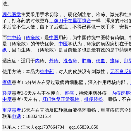
法。
现代医学
主要采用手术切除，、硬化剂注射、冷冻、激光和红外
了，打麻药的时候更疼
，像刀子在里面搅合
一样，浑身的汗出
术后管不住大便，留下了后遗症，不得已再做一次手术，安装
而
纯中药
（
痔疮散
）是
中医
用药，为中国传统中医特有药物。
是（痔疮散）的传统优势。
中医
学认为，痔疮的病因病机在于
纵
，因而生痔。（痔疮散）是目前最多也是最有效的是中药调
适应症：适用于
内
痔、
外痔
、
混合痔
、
肿痛
、
便血
、
瘙痒
、
肛
使用方法：本品为
纯中药
，对人的皮肤没有刺激性，
无不良反
疼痛
患者1-5分钟左右穿过致病菌细胞壁，深入作用痔核内部，
轻度
患者3-5天左右不在便血、
疼痛
，持续用药外痔，
内痔疙瘩
中度
患者7天左右，
肛门恢复正常弹性
，
排便轻松
、顺畅，不在
重度患者
15天左右直肠及肛静脉血液循环顺畅，重度痔疮完
联系
电话
：18832421514
联系人：汪大夫qq:1737664704 qq:1658391850