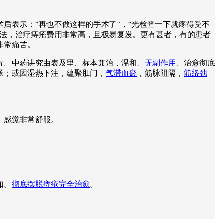
后表示：“再也不做这样的手术了”，“光检查一下就疼得受不
疗法，治疗痔疮费用非常高，且极易复发。更有甚者，有的患者
非常痛苦。
方。中药讲究由表及里、标本兼治，温和、
无副作用
、治愈彻底
肠；或因湿热下注，蕴聚肛门，
气滞血瘀
，筋脉阻隔，
筋络弛
。
，感觉非常舒服。
如。
彻底摆脱痔疮完全治愈
。