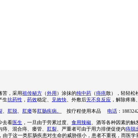
痛苦，采用
祖传秘方
（
外用
）涂抹的
纯中药
（
痔疮
散），轻轻松
产生
抗药性
，
药效
稳定、
见效快
、外敷后
无不良反应
，解除疼痛
裂
、
肛脱
、
肛瘘
等
肛肠疾病。
按疗程使用本品
电话
：188324
少去看
医生
，一旦由于劳累过度、
食用辣椒
、酒等各种因素的触
内痔、混合痔、瘘管、
肛裂
、严重者可由于用力排便促使内
痔脱
吟不已，由于这一类肛肠疾患对生命的威胁很小，患者不重视，而医