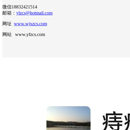
微信18832421514
邮箱：
ylzcs@hotmail.com
网址
www.wjxzcs.com
网站 www.yfzcs.com