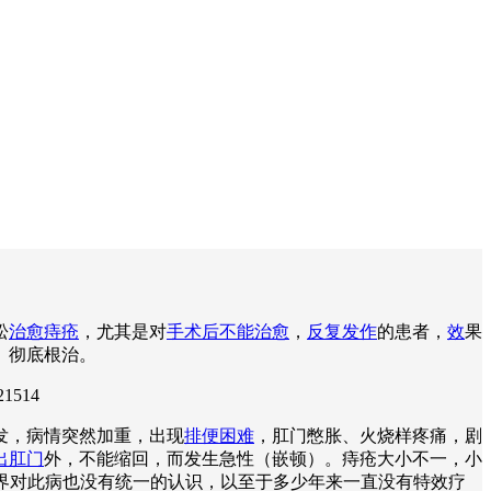
松
治愈痔疮
，尤其是对
手术后不能治愈
，
反复发作
的患者，
效
果
、彻底根治。
21514
发，病情突然加重，出现
排便困难
，肛门憋胀、火烧样疼痛，剧
出肛门
外，不能缩回，而发生急性（嵌顿）。痔疮大小不一，小
学界对此病也没有统一的认识，以至于多少年来一直没有特效疗