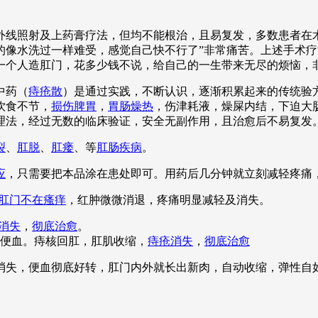
线照射及上药膏疗法，但均不能根治，且易复发，多数患者在术
的像水洗过一样难受，感觉自己快不行了”非常痛苦。上述手术
一个人造肛门，花多少钱不说，给自己的一生带来无尽的烦恼，
中药（
痔疮散
）是通过实践，不断认识，逐渐积累起来的传统验
饮食不节，
损伤脾胃
，
胃肠燥热
，伤津耗液，燥屎内结，下迫大
理法，经过无数的临床验证，安全无副作用，且治愈后不易复发
裂
、
肛脱
、
肛瘘
、等
肛肠疾病
。
应
，只需要把本品涂在患处即可。用药后几分钟就立刻减轻疼痛
肛门不在瘙痒
，红肿微微消退，疼痛明显减轻及消失。
消失
，
彻底治愈
。
便血。痔核回肛，肛肌收缩，
痔疮消失
，
彻底治愈
全消失，便血彻底好转，肛门内外就长出新肉，自动收缩，弹性自