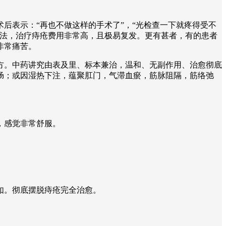
后表示：“再也不做这样的手术了”，“光检查一下就疼得受不
疗法，治疗痔疮费用非常高，且极易复发。更有甚者，有的患者
非常痛苦。
方。中药讲究由表及里、标本兼治，温和、无副作用、治愈彻底
肠；或因湿热下注，蕴聚肛门，气滞血瘀，筋脉阻隔，筋络弛
。
，感觉非常舒服。
如。彻底摆脱痔疮完全治愈。