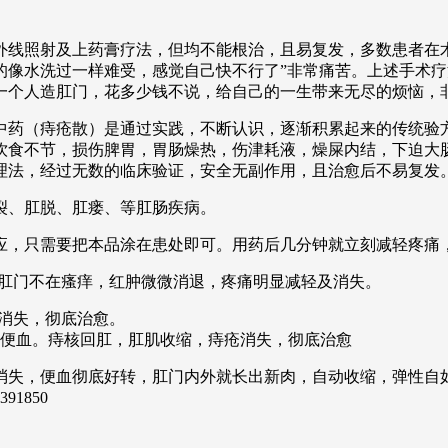
线照射及上药膏疗法，但均不能根治，且易复发，多数患者在术
的像水洗过一样难受，感觉自己快不行了”非常痛苦。上述手术
一个人造肛门，花多少钱不说，给自己的一生带来无尽的烦恼，
中药（痔疮散）是通过实践，不断认识，逐渐积累起来的传统验
饮食不节，损伤脾胃，胃肠燥热，伤津耗液，燥屎内结，下迫大
理法，经过无数的临床验证，安全无副作用，且治愈后不易复发
肛裂、肛脱、肛瘘、等肛肠疾病。
应，只需要把本品涂在患处即可。用药后几分钟就立刻减轻疼痛
，肛门不在瘙痒，红肿微微消退，疼痛明显减轻及消失。
瘩消失，彻底治愈。
在便血。痔核回肛，肛肌收缩，痔疮消失，彻底治愈
全消失，便血彻底好转，肛门内外就长出新肉，自动收缩，弹性自
391850