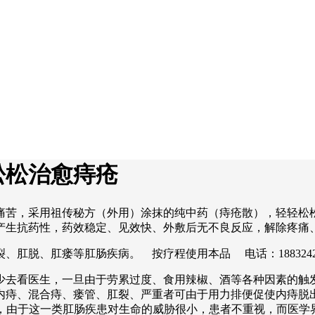
松松治愈痔疮
痛苦，采用祖传秘方（外用）涂抹的纯中药（痔疮散），轻轻松
产生抗药性，药效稳定、见效快、外敷后无不良反应，解除疼痛
肛脱、肛瘘等肛肠疾病。 按疗程使用本品 电话：1883242
少去看医生，一旦由于劳累过度、食用辣椒、酒等各种因素的触
内痔、混合痔、瘘管、肛裂、严重者可由于用力排便促使内痔脱
吟不已，由于这一类肛肠疾患对生命的威胁很小，患者不重视，而医