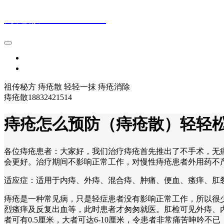
痔疮散18832421514
首页
登录
祖传秘方 痔疮散 轻轻一抹 痔疮消除
痔疮散18832421514
痔疮怎么预防（痔疮散）轻轻
各位痔疮患者：大家好，我们治疗痔疮首先推出了不手术，无
会更好。治疗期间不影响正常工作，对慢性痔疮患者外用药不
适应症：适用于内痔、外痔、混合痔、肿痛、便血、瘙痒、肛裂、
痔疮是一种常见病，只是轻症患者没有影响正常工作，所以很
烈瘙痒及反复出血等，此时患者才匆匆就医。肛检可见外痔、
者可有0.5厘米，大者可达6-10厘米，令患者非常痛苦呻