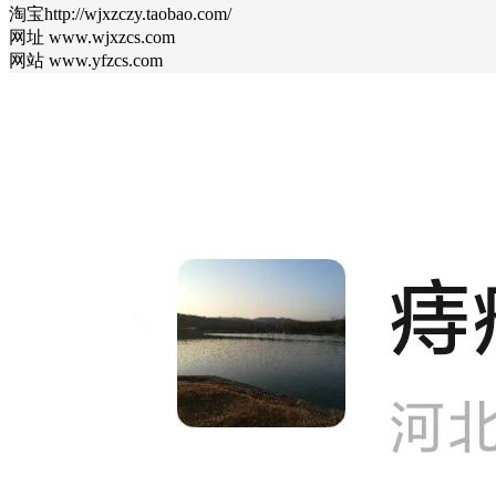
淘宝http://wjxzczy.taobao.com/
网址 www.wjxzcs.com
网站 www.yfzcs.com