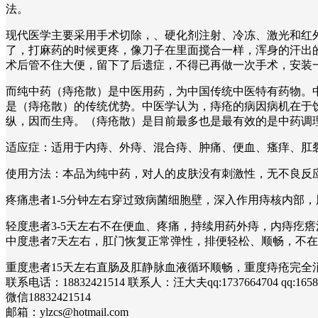
法。
现代医学主要采用手术切除，、硬化剂注射、冷冻、激光和红外
了，打麻药的时候更疼，像刀子在里面搅合一样，浑身的汗出
术后管不住大便，留下了后遗症，不得已再做一次手术，安装
而纯中药（痔疮散）是中医用药，为中国传统中医特有药物。
是（痔疮散）的传统优势。中医学认为，痔疮的病因病机在于
纵，因而生痔。（痔疮散）是目前最多也是最有效的是中药调
适应症：适用于内痔、外痔、混合痔、肿痛、便血、瘙痒、
使用方法：本品为纯中药，对人的皮肤没有刺激性，无不良反
疼痛患者1-5分钟左右穿过致病菌细胞壁，深入作用痔核内部
轻度患者3-5天左右不在便血、疼痛，持续用药外痔，内痔疙
中度患者7天左右，肛门恢复正常弹性，排便轻松、顺畅，不
重度患者15天左右直肠及肛静脉血液循环顺畅，重度痔疮完
联系电话：18832421514 联系人：汪大夫qq:1737664704 qq:1658
微信18832421514
邮箱：ylzcs@hotmail.com