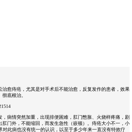
松治愈痔疮，尤其是对手术后不能治愈，反复发作的患者，效果
、彻底根治。
1514
发，病情突然加重，出现排便困难，肛门憋胀、火烧样疼痛，剧
出肛门外，不能缩回，而发生急性（嵌顿）。痔疮大小不一，小
学界对此病也没有统一的认识，以至于多少年来一直没有特效疗