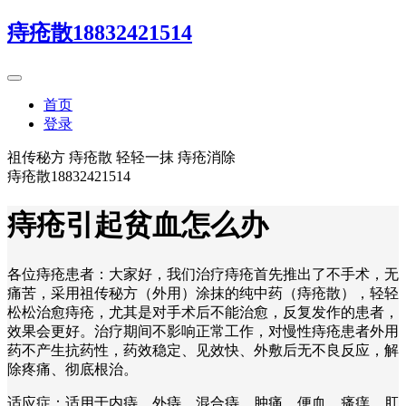
痔疮散18832421514
首页
登录
祖传秘方 痔疮散 轻轻一抹 痔疮消除
痔疮散18832421514
痔疮引起贫血怎么办
各位痔疮患者：大家好，我们治疗痔疮首先推出了不手术，无
痛苦，采用祖传秘方（外用）涂抹的纯中药（痔疮散），轻轻
松松治愈痔疮，尤其是对手术后不能治愈，反复发作的患者，
效果会更好。治疗期间不影响正常工作，对慢性痔疮患者外用
药不产生抗药性，药效稳定、见效快、外敷后无不良反应，解
除疼痛、彻底根治。
适应症：适用于内痔、外痔、混合痔、肿痛、便血、瘙痒、肛