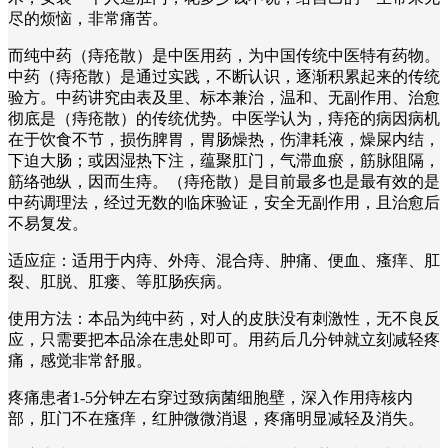
尽的烦恼，非常痛苦。
而纯中药（痔疮散）是中医用药，为中国传统中医特有药物。
中药（痔疮散）是通过实践，不断认识，逐渐积累起来的传统
验方。中药讲究由表及里、标本兼治，温和、无副作用、治愈
彻底是（痔疮散）的传统优势。中医学认为，痔疮的病因病机
在于饮食不节，损伤脾胃，胃肠燥热，伤津耗液，燥屎内结，
下迫大肠；或因湿热下注，蕴聚肛门，气滞血瘀，筋脉阻隔，
筋络弛纵，因而生痔。（痔疮散）是目前最多也是最有效的是
中药调理法，经过无数的临床验证，安全无副作用，且治愈后
不易复发。
适应症：适用于内痔、外痔、混合痔、肿痛、便血、瘙痒、肛
裂、肛脱、肛瘘、等肛肠疾病。
使用方法：本品为纯中药，对人的皮肤没有刺激性，无不良反
应，只需要把本品涂在患处即可。用药后几分钟就立刻减轻疼
痛，感觉非常舒服。
疼痛患者1-5分钟左右穿过致病菌细胞壁，深入作用痔核内
部，肛门不在瘙痒，红肿微微消退，疼痛明显减轻及消失。