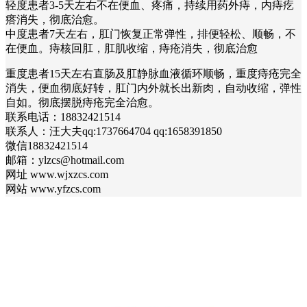
轻度患者3-5天左右不在便血、疼痛，持续用药外痔，内痔疙
瘩消失，彻底治愈。
中度患者7天左右，肛门恢复正常弹性，排便轻松、顺畅，不
在便血。痔核回肛，肛肌收缩，痔疮消失，彻底治愈
重度患者15天左右直肠及肛静脉血液循环顺畅，重度痔疮完全
消失，便血彻底好转，肛门内外就长出新肉，自动收缩，弹性
自如。彻底摆脱痔疮完全治愈。
联系电话：18832421514
联系人：汪大夫qq:1737664704 qq:1658391850
微信18832421514
邮箱：ylzcs@hotmail.com
网址 www.wjxzcs.com
网站 www.yfzcs.com