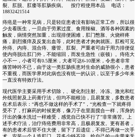
裂、肛脱、肛瘘等肛肠疾病。 按疗程使用本品 电话：
18832421514
痔疮是一种常见病，只是轻症患者没有影响正常工作，所以很
少去看医生，一旦由于劳累过度、食用辣椒、酒等各种因素的
触发，病情突然加重，出现排便困难，肛门憋胀、火烧样疼
痛，剧烈瘙痒及反复出血等，此时患者才匆匆就医。肛检可见
外痔、内痔、混合痔、瘘管、肛裂、严重者可由于用力排便促
使内痔脱出肛门外，不能缩回，而发生急性（嵌顿）。痔疮大
小不一，小者可有0.5厘米，大者可达6-10厘米，令患者非常
痛苦呻吟不已，由于这一类肛肠疾患对生命的威胁很小，患者
不重视，而医学界对此病也没有统一的认识，以至于多少年来
一直没有特效疗法。
现代医学主要采用手术切除，、硬化剂注射、冷冻、激光和红
外线照射及上药膏疗法，但均不能根治，且易复发，多数患者
在术后表示：“再也不做这样的手术了”，“光检查一下就疼得
受不了，打麻药的时候更疼，像刀子在里面搅合一样，浑身的
汗出的像水洗过一样难受，感觉自己快不行了”非常痛苦。上
述手术疗法，治疗痔疮费用非常高，且极易复发。更有甚者，
有的患者术后管不住大便，留下了后遗症，不得已再做一次手
术，安装一个人造肛门，花多少钱不说，给自己的一生带来无