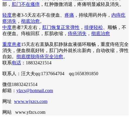
部，
肛门不在瘙痒
，红肿微微消退，疼痛明显减轻及消失。
轻度
患者3-5天左右不在便血、
疼痛
，持续用药外痔，
内痔疙
瘩消失
，
彻底治愈
。
中度
患者7天左右，
肛门恢复正常弹性
，
排便轻松
、顺畅，不
在便血。痔核回肛，肛肌收缩，
痔疮消失
，
彻底治愈
重度患者
15天左右直肠及肛静脉血液循环顺畅，重度痔疮完全
消失，便血彻底好转，肛门内外就长出新肉，自动收缩，弹性
自如。
彻底摆脱痔疮完全治愈
。
联系
电话
：18832421514
联系人：汪大夫qq:1737664704 qq:1658391850
微信18832421514
邮箱：
ylzcs@hotmail.com
网址
www.wjxzcs.com
网站 www.yfzcs.com