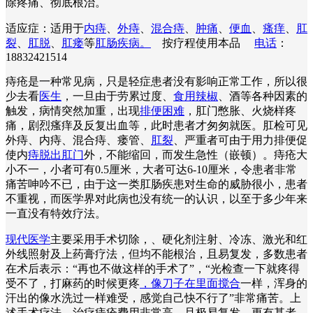
除疼痛、彻底根治。
适应症：适用于
内痔
、
外痔
、
混合痔
、
肿痛
、
便血
、
瘙痒
、
肛
裂
、
肛脱
、
肛瘘
等
肛肠疾病。
按疗程使用本品
电话
：
18832421514
痔疮是一种常见病，只是轻症患者没有影响正常工作，所以很
少去看
医生
，一旦由于劳累过度、
食用辣椒
、酒等各种因素的
触发，病情突然加重，出现
排便困难
，肛门憋胀、火烧样疼
痛，剧烈瘙痒及反复出血等，此时患者才匆匆就医。肛检可见
外痔、内痔、混合痔、瘘管、
肛裂
、严重者可由于用力排便促
使内
痔脱出肛门
外，不能缩回，而发生急性（嵌顿）。痔疮大
小不一，小者可有0.5厘米，大者可达6-10厘米，令患者非常
痛苦呻吟不已，由于这一类肛肠疾患对生命的威胁很小，患者
不重视，而医学界对此病也没有统一的认识，以至于多少年来
一直没有特效疗法。
现代医学
主要采用手术切除，、硬化剂注射、冷冻、激光和红
外线照射及上药膏疗法，但均不能根治，且易复发，多数患者
在术后表示：“再也不做这样的手术了”，“光检查一下就疼得
受不了，打麻药的时候更疼
，像刀子在里面搅合
一样，浑身的
汗出的像水洗过一样难受，感觉自己快不行了”非常痛苦。上
述手术疗法，治疗痔疮费用非常高，且极易复发。更有甚者，