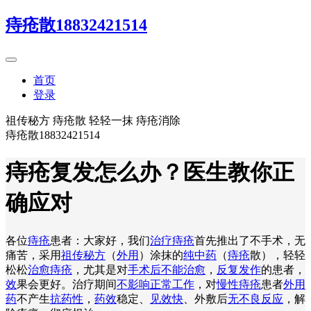
痔疮散18832421514
首页
登录
祖传秘方 痔疮散 轻轻一抹 痔疮消除
痔疮散18832421514
痔疮复发怎么办？医生教你正
确应对
各位
痔疮
患者：大家好，我们
治疗痔疮
首先推出了不手术，无
痛苦，采用
祖传秘方
（
外用
）涂抹的
纯中药
（
痔疮
散），轻轻
松松
治愈痔疮
，尤其是对
手术后不能治愈
，
反复发作
的患者，
效
果会更好。治疗期间
不影响正常工作
，对
慢性痔疮
患者
外用
药
不产生
抗药性
，
药效
稳定、
见效快
、外敷后
无不良反应
，解