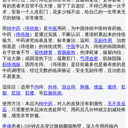
有的患者术后管不住大便，留下了后遗症，不得已再做一次手
术，安装一个人造肛门，花多少钱不说，给自己的一生带来无
尽的烦恼，非常痛苦。
而
纯中药
（
痔疮散
）是
中医
用药，为中国传统中医特有药物。
中药（
痔疮散
）是通过实践，不断认识，逐渐积累起来的传统
验方。中药讲究由表及里、标本兼治，温和、
无副作用
、治愈
彻底是（痔疮散）的传统优势。
中医
学认为，痔疮的病因病机
在于饮食不节，
损伤脾胃
，
胃肠燥热
，伤津耗液，燥屎内结，
下迫大肠；或因湿热下注，蕴聚肛门，
气滞血瘀
，筋脉阻隔，
筋络弛纵
，因而生痔。（痔疮散）是目前最多也是最有效的是
中药调理法，经过无数的临床验证，安全无副作用，且治愈后
不易复发。
适应症：适用于
内
痔、
外痔
、
混合痔
、
肿痛
、
便血
、
瘙痒
、
肛
裂
、
肛脱
、
肛瘘
、等
肛肠疾病
。
使用方法：本品为
纯中药
，对人的皮肤没有刺激性，
无不良反
应
，只需要把本品涂在患处即可。用药后几分钟就立刻减轻疼
痛，感觉非常舒服。
疼痛
患者1-5分钟左右穿过致病菌细胞壁，深入作用痔核内