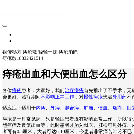
痔疮散18832421514
首页
登录
祖传秘方 痔疮散 轻轻一抹 痔疮消除
痔疮散18832421514
痔疮出血和大便出血怎么区分
各位
痔疮
患者：大家好，我们
治疗痔疮
首先推出了不手术，无
会更好。治疗期间
不影响正常工作
，对
慢性痔疮
患者
外用药
不
适应症：适用于
内痔
、
外痔
、
混合痔
、
肿痛
、
便血
、
瘙痒
、
肛
痔疮是一种常见病，只是轻症患者没有影响正常工作，所以很
烈瘙痒及反复出血等，此时患者才匆匆就医。肛检可见外痔、
者可有0.5厘米，大者可达6-10厘米，令患者非常痛苦呻