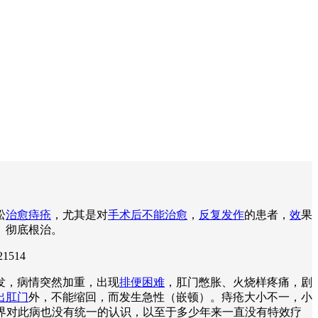
松
治愈痔疮
，尤其是对
手术后不能治愈
，
反复发作
的患者，
效
果
、彻底根治。
21514
发，病情突然加重，出现
排便困难
，肛门憋胀、火烧样疼痛，剧
出肛门
外，不能缩回，而发生急性（嵌顿）。痔疮大小不一，小
学界对此病也没有统一的认识，以至于多少年来一直没有特效疗