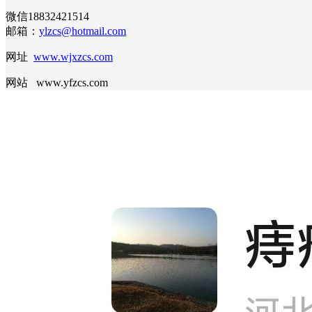
微信18832421514
邮箱：
ylzcs@hotmail.com
网址
www.wjxzcs.com
网站 www.yfzcs.com