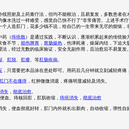
线照射及上药膏疗法，但均不能根治，且易复发，多数患者在术
的像水洗过一样难受，感觉自己快不行了”非常痛苦。上述手术
一个人造肛门，花多少钱不说，给自己的一生带来无尽的烦恼，
中药（
痔疮散
）是通过实践，不断认识，逐渐积累起来的传统验
饮食不节，
损伤脾胃
，
胃肠燥热
，伤津耗液，燥屎内结，下迫大
理法，经过无数的临床验证，安全无副作用，且治愈后不易复发
裂
、
肛脱
、
肛瘘
、等
肛肠疾病
。
应
，只需要把本品涂在患处即可。用药后几分钟就立刻减轻疼痛
肛门不在瘙痒
，红肿微微消退，疼痛明显减轻及消失。
消失
，
彻底治愈
。
便血。痔核回肛，肛肌收缩，
痔疮消失
，
彻底治愈
全消失，便血彻底好转，肛门内外就长出新肉，自动收缩，弹性自