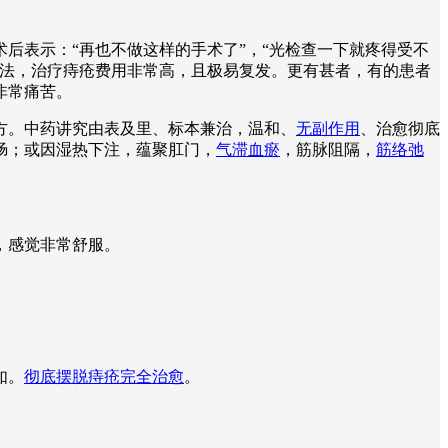
后表示：“再也不做这样的手术了”，“光检查一下就疼得受不
疗法，治疗痔疮费用非常高，且极易复发。更有甚者，有的患者
非常痛苦。
方。中药讲究由表及里、标本兼治，温和、
无副作用
、治愈彻底
肠；或因湿热下注，蕴聚肛门，
气滞血瘀
，筋脉阻隔，
筋络弛
。
，感觉非常舒服。
如。
彻底摆脱痔疮完全治愈
。