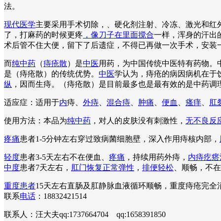
法。
现代医学
主要采用手术切除，、硬化剂注射、冷冻、激光和红外
了，打麻药的时候更疼
，像刀子在里面搅合
一样，浑身的汗出
术后管不住大便，留下了后遗症，不得已再做一次手术，安装
而
纯中药
（
痔疮散
）是
中医
用药，为中国传统中医特有药物。
是（痔疮散）的传统优势。
中医
学认为，痔疮的病因病机在于
纵
，因而生痔。（痔疮散）是目前最多也是最有效的是中药调
适应症：适用于
内
痔、
外痔
、
混合痔
、
肿痛
、
便血
、
瘙痒
、
肛
使用方法：本品为
纯中药
，对人的皮肤没有刺激性，
无不良反
疼痛
患者1-5分钟左右穿过致病菌细胞壁，深入作用痔核内部，
轻度
患者3-5天左右不在便血、
疼痛
，持续用药外痔，
内痔疙瘩
中度
患者7天左右，
肛门恢复正常弹性
，
排便轻松
、顺畅，不在
重度患者
15天左右直肠及肛静脉血液循环顺畅，重度痔疮完
联系
电话
：18832421514
联系人：汪大夫qq:1737664704 qq:1658391850