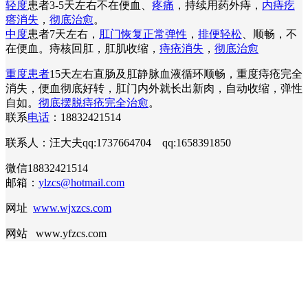
轻度
患者3-5天左右不在便血、
疼痛
，持续用药外痔，
内痔疙
瘩消失
，
彻底治愈
。
中度
患者7天左右，
肛门恢复正常弹性
，
排便轻松
、顺畅，不
在便血。痔核回肛，肛肌收缩，
痔疮消失
，
彻底治愈
重度患者
15天左右直肠及肛静脉血液循环顺畅，重度痔疮完全
消失，便血彻底好转，肛门内外就长出新肉，自动收缩，弹性
自如。
彻底摆脱痔疮完全治愈
。
联系
电话
：18832421514
联系人：汪大夫qq:1737664704 qq:1658391850
微信18832421514
邮箱：
ylzcs@hotmail.com
网址
www.wjxzcs.com
网站 www.yfzcs.com