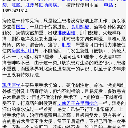
裂
、
肛脱
、
肛瘘
等
肛肠疾病。
按疗程使用本品
电话
：
18832421514
痔疮是一种常见病，只是轻症患者没有影响正常工作，所以很
少去看
医生
，一旦由于劳累过度、
食用辣椒
、酒等各种因素的
触发，病情突然加重，出现
排便困难
，肛门憋胀、火烧样疼
痛，剧烈瘙痒及反复出血等，此时患者才匆匆就医。肛检可见
外痔、内痔、混合痔、瘘管、
肛裂
、严重者可由于用力排便促
使内
痔脱出肛门
外，不能缩回，而发生急性（嵌顿）。痔疮大
小不一，小者可有0.5厘米，大者可达6-10厘米，令患者非常
痛苦呻吟不已，由于这一类肛肠疾患对生命的威胁很小，患者
不重视，而医学界对此病也没有统一的认识，以至于多少年来
一直没有特效疗法。
现代医学
主要采用手术切除，、硬化剂注射、冷冻、激光和红
外线照射及上药膏疗法，但均不能根治，且易复发，多数患者
在术后表示：“再也不做这样的手术了”，“光检查一下就疼得
受不了，打麻药的时候更疼
，像刀子在里面搅合
一样，浑身的
汗出的像水洗过一样难受，感觉自己快不行了”非常痛苦。上
述手术疗法，治疗痔疮费用非常高，且极易复发。更有甚者，
有的患者术后管不住大便，留下了后遗症，不得已再做一次手
术，安装一个人造肛门，花多少钱不说，给自己的一生带来无