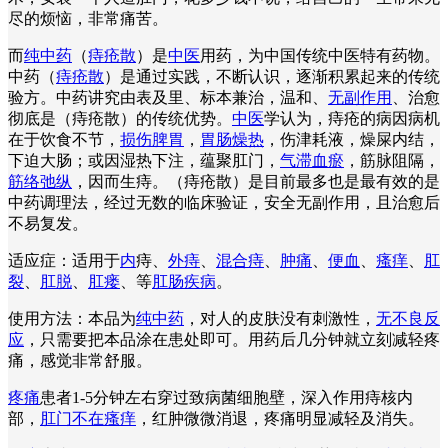
尽的烦恼，非常痛苦。
而
纯中药
（
痔疮散
）是
中医
用药，为中国传统中医特有药物。
中药（
痔疮散
）是通过实践，不断认识，逐渐积累起来的传统
验方。中药讲究由表及里、标本兼治，温和、
无副作用
、治愈
彻底是（痔疮散）的传统优势。
中医
学认为，痔疮的病因病机
在于饮食不节，
损伤脾胃
，
胃肠燥热
，伤津耗液，燥屎内结，
下迫大肠；或因湿热下注，蕴聚肛门，
气滞血瘀
，筋脉阻隔，
筋络弛纵
，因而生痔。（痔疮散）是目前最多也是最有效的是
中药调理法，经过无数的临床验证，安全无副作用，且治愈后
不易复发。
适应症：适用于
内
痔、
外痔
、
混合痔
、
肿痛
、
便血
、
瘙痒
、
肛
裂
、
肛脱
、
肛瘘
、等
肛肠疾病
。
使用方法：本品为
纯中药
，对人的皮肤没有刺激性，
无不良反
应
，只需要把本品涂在患处即可。用药后几分钟就立刻减轻疼
痛，感觉非常舒服。
疼痛
患者1-5分钟左右穿过致病菌细胞壁，深入作用痔核内
部，
肛门不在瘙痒
，红肿微微消退，疼痛明显减轻及消失。