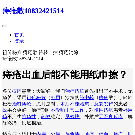
痔疮散18832421514
首页
登录
祖传秘方 痔疮散 轻轻一抹 痔疮消除
痔疮散18832421514
痔疮出血后能不能用纸巾擦？
各位
痔疮
患者：大家好，我们
治疗痔疮
首先推出了不手术，无
痛苦，采用
祖传秘方
（
外用
）涂抹的
纯中药
（
痔疮
散），轻轻
松松
治愈痔疮
，尤其是对
手术后不能治愈
，
反复发作
的患者，
效
果会更好。治疗期间
不影响正常工作
，对
慢性痔疮
患者
外用
药
不产生
抗药性
，
药效
稳定、
见效快
、外敷后
无不良反应
，解
除疼痛、彻底根治。
适应症：适用于
内痔
、
外痔
、
混合痔
、
肿痛
、
便血
、
瘙痒
、
肛