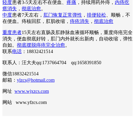
轻度
患者3-5天左右不在便血、
疼痛
，持续用药外痔，
内痔疙
瘩消失
，
彻底治愈
。
中度
患者7天左右，
肛门恢复正常弹性
，
排便轻松
、顺畅，不
在便血。痔核回肛，肛肌收缩，
痔疮消失
，
彻底治愈
重度患者
15天左右直肠及肛静脉血液循环顺畅，重度痔疮完全
消失，便血彻底好转，肛门内外就长出新肉，自动收缩，弹性
自如。
彻底摆脱痔疮完全治愈
。
联系
电话
：18832421514
联系人：汪大夫qq:1737664704 qq:1658391850
微信18832421514
邮箱：
ylzcs@hotmail.com
网址
www.wjxzcs.com
网站 www.yfzcs.com