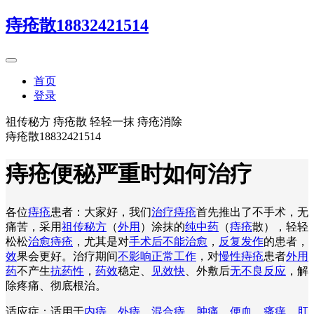
痔疮散18832421514
首页
登录
祖传秘方 痔疮散 轻轻一抹 痔疮消除
痔疮散18832421514
痔疮便秘严重时如何治疗
各位
痔疮
患者：大家好，我们
治疗痔疮
首先推出了不手术，无
痛苦，采用
祖传秘方
（
外用
）涂抹的
纯中药
（
痔疮
散），轻轻
松松
治愈痔疮
，尤其是对
手术后不能治愈
，
反复发作
的患者，
效
果会更好。治疗期间
不影响正常工作
，对
慢性痔疮
患者
外用
药
不产生
抗药性
，
药效
稳定、
见效快
、外敷后
无不良反应
，解
除疼痛、彻底根治。
适应症：适用于
内痔
、
外痔
、
混合痔
、
肿痛
、
便血
、
瘙痒
、
肛