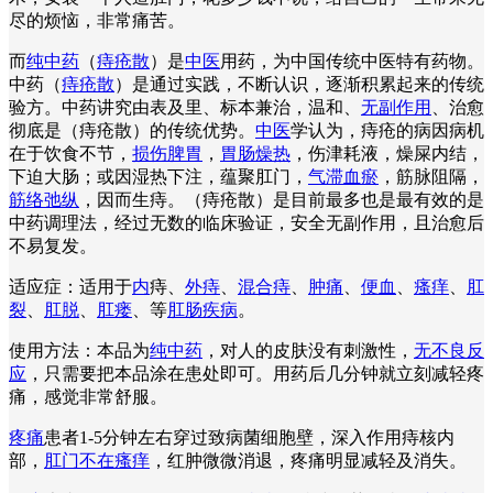
尽的烦恼，非常痛苦。
而
纯中药
（
痔疮散
）是
中医
用药，为中国传统中医特有药物。
中药（
痔疮散
）是通过实践，不断认识，逐渐积累起来的传统
验方。中药讲究由表及里、标本兼治，温和、
无副作用
、治愈
彻底是（痔疮散）的传统优势。
中医
学认为，痔疮的病因病机
在于饮食不节，
损伤脾胃
，
胃肠燥热
，伤津耗液，燥屎内结，
下迫大肠；或因湿热下注，蕴聚肛门，
气滞血瘀
，筋脉阻隔，
筋络弛纵
，因而生痔。（痔疮散）是目前最多也是最有效的是
中药调理法，经过无数的临床验证，安全无副作用，且治愈后
不易复发。
适应症：适用于
内
痔、
外痔
、
混合痔
、
肿痛
、
便血
、
瘙痒
、
肛
裂
、
肛脱
、
肛瘘
、等
肛肠疾病
。
使用方法：本品为
纯中药
，对人的皮肤没有刺激性，
无不良反
应
，只需要把本品涂在患处即可。用药后几分钟就立刻减轻疼
痛，感觉非常舒服。
疼痛
患者1-5分钟左右穿过致病菌细胞壁，深入作用痔核内
部，
肛门不在瘙痒
，红肿微微消退，疼痛明显减轻及消失。