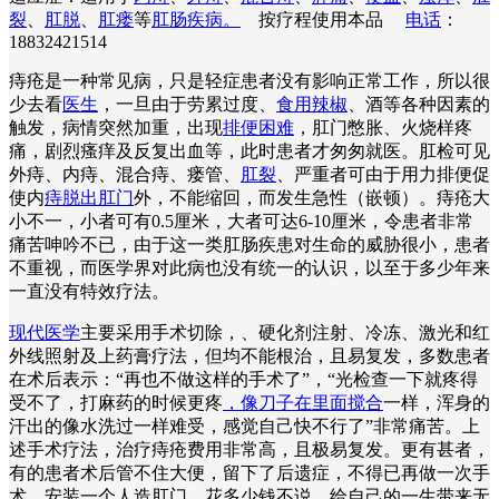
裂
、
肛脱
、
肛瘘
等
肛肠疾病。
按疗程使用本品
电话
：
18832421514
痔疮是一种常见病，只是轻症患者没有影响正常工作，所以很
少去看
医生
，一旦由于劳累过度、
食用辣椒
、酒等各种因素的
触发，病情突然加重，出现
排便困难
，肛门憋胀、火烧样疼
痛，剧烈瘙痒及反复出血等，此时患者才匆匆就医。肛检可见
外痔、内痔、混合痔、瘘管、
肛裂
、严重者可由于用力排便促
使内
痔脱出肛门
外，不能缩回，而发生急性（嵌顿）。痔疮大
小不一，小者可有0.5厘米，大者可达6-10厘米，令患者非常
痛苦呻吟不已，由于这一类肛肠疾患对生命的威胁很小，患者
不重视，而医学界对此病也没有统一的认识，以至于多少年来
一直没有特效疗法。
现代医学
主要采用手术切除，、硬化剂注射、冷冻、激光和红
外线照射及上药膏疗法，但均不能根治，且易复发，多数患者
在术后表示：“再也不做这样的手术了”，“光检查一下就疼得
受不了，打麻药的时候更疼
，像刀子在里面搅合
一样，浑身的
汗出的像水洗过一样难受，感觉自己快不行了”非常痛苦。上
述手术疗法，治疗痔疮费用非常高，且极易复发。更有甚者，
有的患者术后管不住大便，留下了后遗症，不得已再做一次手
术，安装一个人造肛门，花多少钱不说，给自己的一生带来无