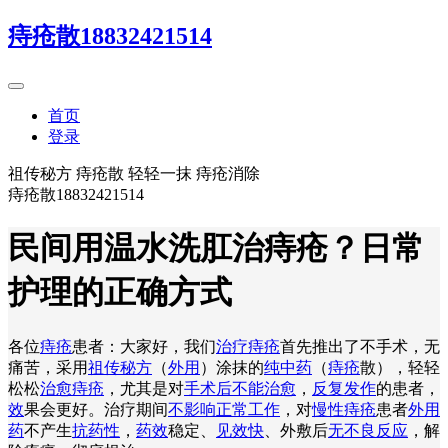
痔疮散18832421514
首页
登录
祖传秘方 痔疮散 轻轻一抹 痔疮消除
痔疮散18832421514
民间用温水洗肛治痔疮？日常
护理的正确方式
各位
痔疮
患者：大家好，我们
治疗痔疮
首先推出了不手术，无
痛苦，采用
祖传秘方
（
外用
）涂抹的
纯中药
（
痔疮
散），轻轻
松松
治愈痔疮
，尤其是对
手术后不能治愈
，
反复发作
的患者，
效
果会更好。治疗期间
不影响正常工作
，对
慢性痔疮
患者
外用
药
不产生
抗药性
，
药效
稳定、
见效快
、外敷后
无不良反应
，解