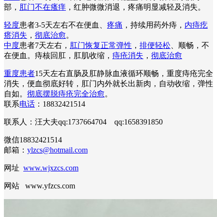
部，
肛门不在瘙痒
，红肿微微消退，疼痛明显减轻及消失。
轻度
患者3-5天左右不在便血、
疼痛
，持续用药外痔，
内痔疙
瘩消失
，
彻底治愈
。
中度
患者7天左右，
肛门恢复正常弹性
，
排便轻松
、顺畅，不
在便血。痔核回肛，肛肌收缩，
痔疮消失
，
彻底治愈
重度患者
15天左右直肠及肛静脉血液循环顺畅，重度痔疮完全
消失，便血彻底好转，肛门内外就长出新肉，自动收缩，弹性
自如。
彻底摆脱痔疮完全治愈
。
联系
电话
：18832421514
联系人：汪大夫qq:1737664704 qq:1658391850
微信18832421514
邮箱：
ylzcs@hotmail.com
网址
www.wjxzcs.com
网站 www.yfzcs.com