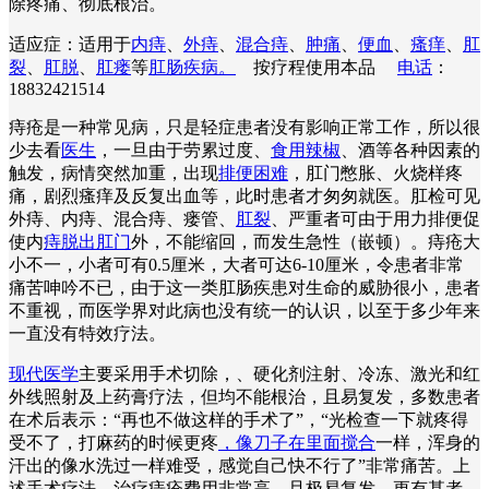
除疼痛、彻底根治。
适应症：适用于
内痔
、
外痔
、
混合痔
、
肿痛
、
便血
、
瘙痒
、
肛
裂
、
肛脱
、
肛瘘
等
肛肠疾病。
按疗程使用本品
电话
：
18832421514
痔疮是一种常见病，只是轻症患者没有影响正常工作，所以很
少去看
医生
，一旦由于劳累过度、
食用辣椒
、酒等各种因素的
触发，病情突然加重，出现
排便困难
，肛门憋胀、火烧样疼
痛，剧烈瘙痒及反复出血等，此时患者才匆匆就医。肛检可见
外痔、内痔、混合痔、瘘管、
肛裂
、严重者可由于用力排便促
使内
痔脱出肛门
外，不能缩回，而发生急性（嵌顿）。痔疮大
小不一，小者可有0.5厘米，大者可达6-10厘米，令患者非常
痛苦呻吟不已，由于这一类肛肠疾患对生命的威胁很小，患者
不重视，而医学界对此病也没有统一的认识，以至于多少年来
一直没有特效疗法。
现代医学
主要采用手术切除，、硬化剂注射、冷冻、激光和红
外线照射及上药膏疗法，但均不能根治，且易复发，多数患者
在术后表示：“再也不做这样的手术了”，“光检查一下就疼得
受不了，打麻药的时候更疼
，像刀子在里面搅合
一样，浑身的
汗出的像水洗过一样难受，感觉自己快不行了”非常痛苦。上
述手术疗法，治疗痔疮费用非常高，且极易复发。更有甚者，