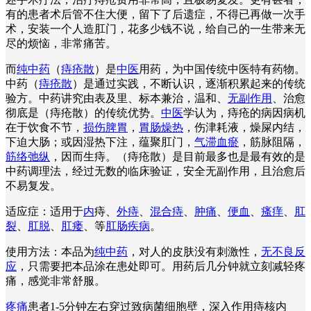
有的患者术后管不住大便，留下了后遗症，不得已再做一次手
术，安装一个人造肛门，花多少钱不说，给自己的一生带来无
尽的烦恼，非常痛苦。
而
纯中药
（
痔疮散
）是
中医
用药，为中国传统中医特有药物。
中药（
痔疮散
）是通过实践，不断认识，逐渐积累起来的传统
验方。中药讲究由表及里、标本兼治，温和、
无副作用
、治愈
彻底是（痔疮散）的传统优势。
中医
学认为，痔疮的病因病机
在于饮食不节，
损伤脾胃
，
胃肠燥热
，伤津耗液，燥屎内结，
下迫大肠；或因湿热下注，蕴聚肛门，
气滞血瘀
，筋脉阻隔，
筋络弛纵
，因而生痔。（痔疮散）是目前最多也是最有效的是
中药调理法，经过无数的临床验证，安全无副作用，且治愈后
不易复发。
适应症：适用于
内
痔、
外痔
、
混合痔
、
肿痛
、
便血
、
瘙痒
、
肛
裂
、
肛脱
、
肛瘘
、等
肛肠疾病
。
使用方法：本品为
纯中药
，对人的皮肤没有刺激性，
无不良反
应
，只需要把本品涂在患处即可。用药后几分钟就立刻减轻疼
痛，感觉非常舒服。
疼痛
患者1-5分钟左右穿过致病菌细胞壁，深入作用痔核内