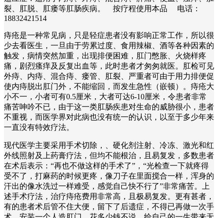
裂、肛脱、肛瘘等肛肠疾病。 按疗程使用本品 电话：
18832421514
痔疮是一种常见病，只是轻症患者没有影响正常工作，所以很
少去看医生，一旦由于劳累过度、食用辣椒、酒等各种因素的
触发，病情突然加重，出现排便困难，肛门憋胀、火烧样疼
痛，剧烈瘙痒及反复出血等，此时患者才匆匆就医。肛检可见
外痔、内痔、混合痔、瘘管、肛裂、严重者可由于用力排便促
使内痔脱出肛门外，不能缩回，而发生急性（嵌顿）。痔疮大
小不一，小者可有0.5厘米，大者可达6-10厘米，令患者非常
痛苦呻吟不已，由于这一类肛肠疾患对生命的威胁很小，患者
不重视，而医学界对此病也没有统一的认识，以至于多少年来
一直没有特效疗法。
现代医学主要采用手术切除，、硬化剂注射、冷冻、激光和红
外线照射及上药膏疗法，但均不能根治，且易复发，多数患者
在术后表示：“再也不做这样的手术了”，“光检查一下就疼得
受不了，打麻药的时候更疼，像刀子在里面搅合一样，浑身的
汗出的像水洗过一样难受，感觉自己快不行了”非常痛苦。上
述手术疗法，治疗痔疮费用非常高，且极易复发。更有甚者，
有的患者术后管不住大便，留下了后遗症，不得已再做一次手
术，安装一个人造肛门，花多少钱不说，给自己的一生带来无