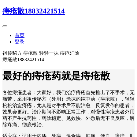
痔疮散18832421514
首页
登录
祖传秘方 痔疮散 轻轻一抹 痔疮消除
痔疮散18832421514
最好的痔疮药就是痔疮散
各位痔疮患者：大家好，我们治疗痔疮首先推出了不手术，无
痛苦，采用祖传秘方（外用）涂抹的纯中药（痔疮散），轻轻
松松治愈痔疮，尤其是对手术后不能治愈，反复发作的患者，
效果会更好。治疗期间不影响正常工作，对慢性痔疮患者外用
药不产生抗药性，药效稳定、见效快、外敷后无不良反应，解
除疼痛、彻底根治。
适应症：适用于内痔、外痔、混合痔、肿痛、便血、瘙痒、肛