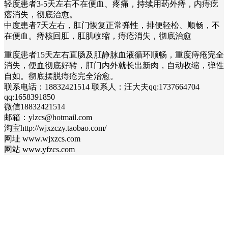
轻度患者3-5天左右不在便血、疼痛，持续用药外痔，内痔疙
瘩消失，彻底治愈。
中度患者7天左右，肛门恢复正常弹性，排便轻松、顺畅，不
在便血。痔核回肛，肛肌收缩，痔疮消失，彻底治愈
重度患者15天左右直肠及肛静脉血液循环顺畅，重度痔疮完全
消失，便血彻底好转，肛门内外就长出新肉，自动收缩，弹性
自如。彻底摆脱痔疮完全治愈。
联系电话：18832421514 联系人：汪大夫qq:1737664704
qq:1658391850
微信18832421514
邮箱：ylzcs@hotmail.com
淘宝http://wjxzczy.taobao.com/
网址 www.wjxzcs.com
网站 www.yfzcs.com