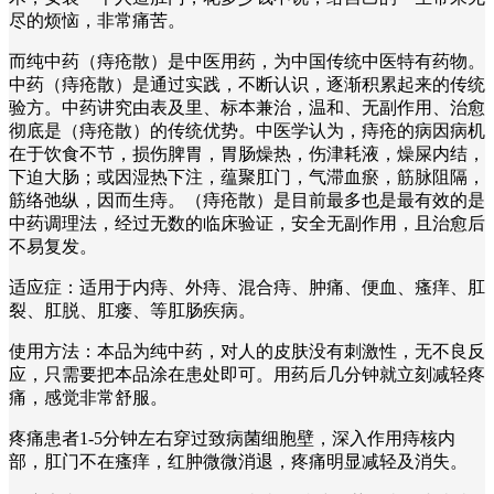
尽的烦恼，非常痛苦。
而纯中药（痔疮散）是中医用药，为中国传统中医特有药物。
中药（痔疮散）是通过实践，不断认识，逐渐积累起来的传统
验方。中药讲究由表及里、标本兼治，温和、无副作用、治愈
彻底是（痔疮散）的传统优势。中医学认为，痔疮的病因病机
在于饮食不节，损伤脾胃，胃肠燥热，伤津耗液，燥屎内结，
下迫大肠；或因湿热下注，蕴聚肛门，气滞血瘀，筋脉阻隔，
筋络弛纵，因而生痔。（痔疮散）是目前最多也是最有效的是
中药调理法，经过无数的临床验证，安全无副作用，且治愈后
不易复发。
适应症：适用于内痔、外痔、混合痔、肿痛、便血、瘙痒、肛
裂、肛脱、肛瘘、等肛肠疾病。
使用方法：本品为纯中药，对人的皮肤没有刺激性，无不良反
应，只需要把本品涂在患处即可。用药后几分钟就立刻减轻疼
痛，感觉非常舒服。
疼痛患者1-5分钟左右穿过致病菌细胞壁，深入作用痔核内
部，肛门不在瘙痒，红肿微微消退，疼痛明显减轻及消失。