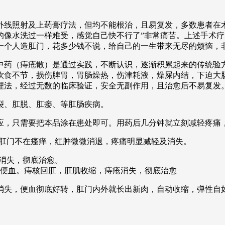
线照射及上药膏疗法，但均不能根治，且易复发，多数患者在术
的像水洗过一样难受，感觉自己快不行了”非常痛苦。上述手术
一个人造肛门，花多少钱不说，给自己的一生带来无尽的烦恼，
中药（痔疮散）是通过实践，不断认识，逐渐积累起来的传统验
饮食不节，损伤脾胃，胃肠燥热，伤津耗液，燥屎内结，下迫大
理法，经过无数的临床验证，安全无副作用，且治愈后不易复发
肛裂、肛脱、肛瘘、等肛肠疾病。
应，只需要把本品涂在患处即可。用药后几分钟就立刻减轻疼痛
，肛门不在瘙痒，红肿微微消退，疼痛明显减轻及消失。
瘩消失，彻底治愈。
在便血。痔核回肛，肛肌收缩，痔疮消失，彻底治愈
全消失，便血彻底好转，肛门内外就长出新肉，自动收缩，弹性自