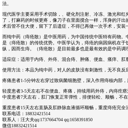
法。
现代医学主要采用手术切除，、硬化剂注射、冷冻、激光和红外
了，打麻药的时候更疼，像刀子在里面搅合一样，浑身的汗出
术后管不住大便，留下了后遗症，不得已再做一次手术，安装
而纯中药（痔疮散）是中医用药，为中国传统中医特有药物。
是（痔疮散）的传统优势。中医学认为，痔疮的病因病机在于
纵，因而生痔。（痔疮散）是目前最多也是最有效的是中药调
适应症：适用于内痔、外痔、混合痔、肿痛、便血、瘙痒、
使用方法：本品为纯中药，对人的皮肤没有刺激性，无不良反
疼痛患者1-5分钟左右穿过致病菌细胞壁，深入作用痔核内部
轻度患者3-5天左右不在便血、疼痛，持续用药外痔，内痔疙
中度患者7天左右，肛门恢复正常弹性，排便轻松、顺畅，不
重度患者15天左右直肠及肛静脉血液循环顺畅，重度痔疮完
联系电话：18832421514
联系人：汪大夫qq:1737664704 qq:1658391850
微信18832421514