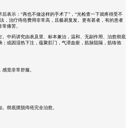
后表示：“再也不做这样的手术了”，“光检查一下就疼得受不
疗法，治疗痔疮费用非常高，且极易复发。更有甚者，有的患者
非常痛苦。
方。中药讲究由表及里、标本兼治，温和、无副作用、治愈彻底
肠；或因湿热下注，蕴聚肛门，气滞血瘀，筋脉阻隔，筋络弛
。
，感觉非常舒服。
如。彻底摆脱痔疮完全治愈。