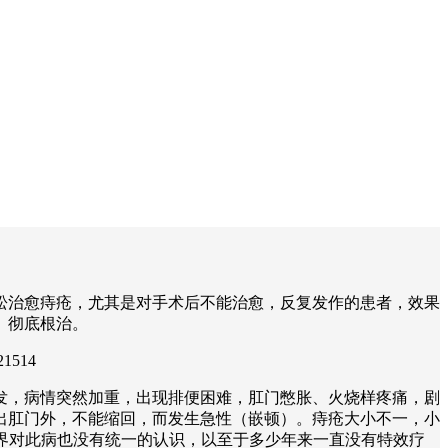
松治愈痔疮，尤其是对手术后不能治愈，反复发作的患者，效果
、彻底根治。
1514
发，病情突然加重，出现排便困难，肛门憋胀、火烧样疼痛，剧
出肛门外，不能缩回，而发生急性（嵌顿）。痔疮大小不一，小
学界对此病也没有统一的认识，以至于多少年来一直没有特效疗