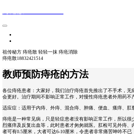
痔疮散18832421514
首页
登录
祖传秘方 痔疮散 轻轻一抹 痔疮消除
痔疮散18832421514
教师预防痔疮的方法
各位痔疮患者：大家好，我们治疗痔疮首先推出了不手术，无
会更好。治疗期间不影响正常工作，对慢性痔疮患者外用药不
适应症：适用于内痔、外痔、混合痔、肿痛、便血、瘙痒、肛裂、
痔疮是一种常见病，只是轻症患者没有影响正常工作，所以很
烈瘙痒及反复出血等，此时患者才匆匆就医。肛检可见外痔、
者可有0.5厘米，大者可达6-10厘米，令患者非常痛苦呻