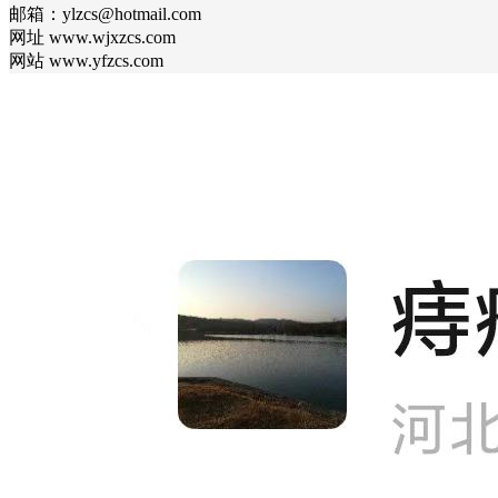
邮箱：ylzcs@hotmail.com
网址 www.wjxzcs.com
网站 www.yfzcs.com