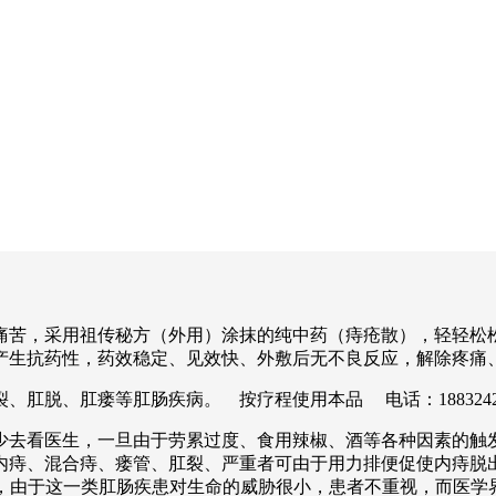
痛苦，采用祖传秘方（外用）涂抹的纯中药（痔疮散），轻轻松
产生抗药性，药效稳定、见效快、外敷后无不良反应，解除疼痛
肛脱、肛瘘等肛肠疾病。 按疗程使用本品 电话：1883242
少去看医生，一旦由于劳累过度、食用辣椒、酒等各种因素的触
内痔、混合痔、瘘管、肛裂、严重者可由于用力排便促使内痔脱
吟不已，由于这一类肛肠疾患对生命的威胁很小，患者不重视，而医