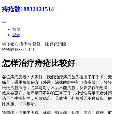
痔疮散18832421514
首页
登录
祖传秘方 痔疮散 轻轻一抹 痔疮消除
痔疮散18832421514
怎样治疗痔疮比较好
各位痔疮患者：大家好，我们治疗痔疮首先推出了不手术，无
痛苦，采用祖传秘方（外用）涂抹的纯中药（痔疮散），轻轻
松松治愈痔疮，尤其是对手术后不能治愈，反复发作的患者，
效果会更好。治疗期间不影响正常工作，对慢性痔疮患者外用
药不产生抗药性，药效稳定、见效快、外敷后无不良反应，解
除疼痛、彻底根治。
适应症：适用于内痔、外痔、混合痔、肿痛、便血、瘙痒、肛