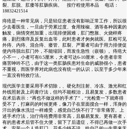
裂、肛脱、肛瘘等肛肠疾病。 按疗程使用本品 电话：
18832421514
痔疮是一种常见病，只是轻症患者没有影响正常工作，所以很
少去看医生，一旦由于劳累过度、食用辣椒、酒等各种因素的
触发，病情突然加重，出现排便困难，肛门憋胀、火烧样疼
痛，剧烈瘙痒及反复出血等，此时患者才匆匆就医。肛检可见
外痔、内痔、混合痔、瘘管、肛裂、严重者可由于用力排便促
使内痔脱出肛门外，不能缩回，而发生急性（嵌顿）。痔疮大
小不一，小者可有0.5厘米，大者可达6-10厘米，令患者非常
痛苦呻吟不已，由于这一类肛肠疾患对生命的威胁很小，患者
不重视，而医学界对此病也没有统一的认识，以至于多少年来
一直没有特效疗法。
现代医学主要采用手术切除，、硬化剂注射、冷冻、激光和红
外线照射及上药膏疗法，但均不能根治，且易复发，多数患者
在术后表示：“再也不做这样的手术了”，“光检查一下就疼得
受不了，打麻药的时候更疼，像刀子在里面搅合一样，浑身的
汗出的像水洗过一样难受，感觉自己快不行了”非常痛苦。上
述手术疗法，治疗痔疮费用非常高，且极易复发。更有甚者，
有的患者术后管不住大便，留下了后遗症，不得已再做一次手
术，安装一个人造肛门，花多少钱不说，给自己的一生带来无