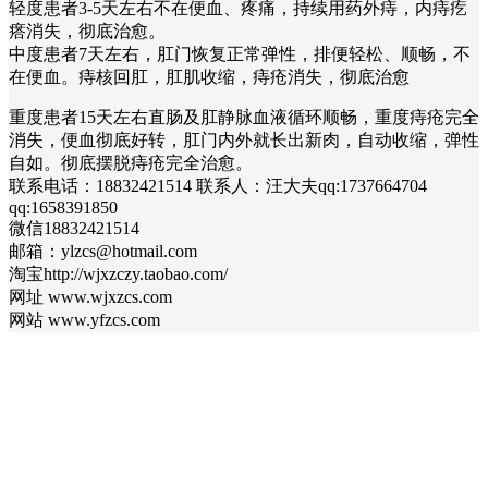
轻度患者3-5天左右不在便血、疼痛，持续用药外痔，内痔疙
瘩消失，彻底治愈。
中度患者7天左右，肛门恢复正常弹性，排便轻松、顺畅，不
在便血。痔核回肛，肛肌收缩，痔疮消失，彻底治愈
重度患者15天左右直肠及肛静脉血液循环顺畅，重度痔疮完全
消失，便血彻底好转，肛门内外就长出新肉，自动收缩，弹性
自如。彻底摆脱痔疮完全治愈。
联系电话：18832421514 联系人：汪大夫qq:1737664704
qq:1658391850
微信18832421514
邮箱：ylzcs@hotmail.com
淘宝http://wjxzczy.taobao.com/
网址 www.wjxzcs.com
网站 www.yfzcs.com