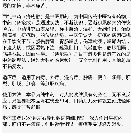
尽的烦恼，非常痛苦。
而纯中药（痔疮散）是中医用药，为中国传统中医特有药物。
中药（痔疮散）是通过实践，不断认识，逐渐积累起来的传统
验方。中药讲究由表及里、标本兼治，温和、无副作用、治愈
彻底是（痔疮散）的传统优势。中医学认为，痔疮的病因病机
在于饮食不节，损伤脾胃，胃肠燥热，伤津耗液，燥屎内结，
下迫大肠；或因湿热下注，蕴聚肛门，气滞血瘀，筋脉阻隔，
筋络弛纵，因而生痔。（痔疮散）是目前最多也是最有效的是
中药调理法，经过无数的临床验证，安全无副作用，且治愈后
不易复发。
适应症：适用于内痔、外痔、混合痔、肿痛、便血、瘙痒、肛
裂、肛脱、肛瘘、等肛肠疾病。
使用方法：本品为纯中药，对人的皮肤没有刺激性，无不良反
应，只需要把本品涂在患处即可。用药后几分钟就立刻减轻疼
痛，感觉非常舒服。
疼痛患者1-5分钟左右穿过致病菌细胞壁，深入作用痔核内
部，肛门不在瘙痒，红肿微微消退，疼痛明显减轻及消失。