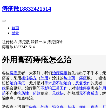
痔疮散18832421514
首页
登录
祖传秘方 痔疮散 轻轻一抹 痔疮消除
痔疮散18832421514
外用膏药痔疮怎么治
各位
痔疮
患者：大家好，我们
治疗痔疮
首先推出了不手术，无
痛苦，采用
祖传秘方
（
外用
）涂抹的
纯中药
（
痔疮
散），轻轻
松松
治愈痔疮
，尤其是对
手术后不能治愈
，
反复发作
的患者，
效
果会更好。治疗期间
不影响正常工作
，对
慢性痔疮
患者
外用
药
不产生
抗药性
，
药效
稳定、
见效快
、外敷后
无不良反应
，解
除疼痛、彻底根治。
适应症：适用于
内痔
、
外痔
、
混合痔
、
肿痛
、
便血
、
瘙痒
、
肛