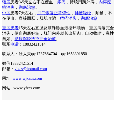
轻度
患者3-5天左右不在便血、
疼痛
，持续用药外痔，
内痔疙
瘩消失
，
彻底治愈
。
中度
患者7天左右，
肛门恢复正常弹性
，
排便轻松
、顺畅，不
在便血。痔核回肛，肛肌收缩，
痔疮消失
，
彻底治愈
重度患者
15天左右直肠及肛静脉血液循环顺畅，重度痔疮完全
消失，便血彻底好转，肛门内外就长出新肉，自动收缩，弹性
自如。
彻底摆脱痔疮完全治愈
。
联系
电话
：18832421514
联系人：汪大夫qq:1737664704 qq:1658391850
微信18832421514
邮箱：
ylzcs@hotmail.com
网址
www.wjxzcs.com
网站 www.yfzcs.com