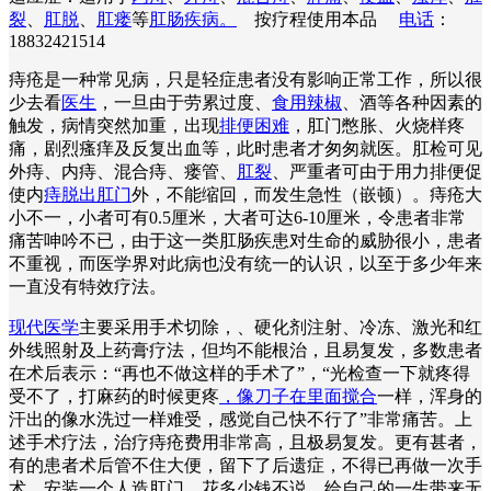
裂
、
肛脱
、
肛瘘
等
肛肠疾病。
按疗程使用本品
电话
：
18832421514
痔疮是一种常见病，只是轻症患者没有影响正常工作，所以很
少去看
医生
，一旦由于劳累过度、
食用辣椒
、酒等各种因素的
触发，病情突然加重，出现
排便困难
，肛门憋胀、火烧样疼
痛，剧烈瘙痒及反复出血等，此时患者才匆匆就医。肛检可见
外痔、内痔、混合痔、瘘管、
肛裂
、严重者可由于用力排便促
使内
痔脱出肛门
外，不能缩回，而发生急性（嵌顿）。痔疮大
小不一，小者可有0.5厘米，大者可达6-10厘米，令患者非常
痛苦呻吟不已，由于这一类肛肠疾患对生命的威胁很小，患者
不重视，而医学界对此病也没有统一的认识，以至于多少年来
一直没有特效疗法。
现代医学
主要采用手术切除，、硬化剂注射、冷冻、激光和红
外线照射及上药膏疗法，但均不能根治，且易复发，多数患者
在术后表示：“再也不做这样的手术了”，“光检查一下就疼得
受不了，打麻药的时候更疼
，像刀子在里面搅合
一样，浑身的
汗出的像水洗过一样难受，感觉自己快不行了”非常痛苦。上
述手术疗法，治疗痔疮费用非常高，且极易复发。更有甚者，
有的患者术后管不住大便，留下了后遗症，不得已再做一次手
术，安装一个人造肛门，花多少钱不说，给自己的一生带来无