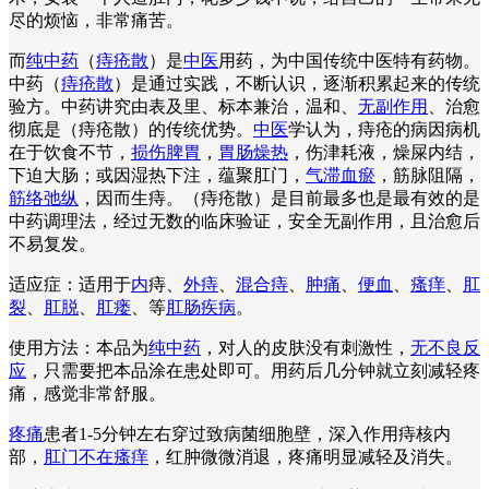
尽的烦恼，非常痛苦。
而
纯中药
（
痔疮散
）是
中医
用药，为中国传统中医特有药物。
中药（
痔疮散
）是通过实践，不断认识，逐渐积累起来的传统
验方。中药讲究由表及里、标本兼治，温和、
无副作用
、治愈
彻底是（痔疮散）的传统优势。
中医
学认为，痔疮的病因病机
在于饮食不节，
损伤脾胃
，
胃肠燥热
，伤津耗液，燥屎内结，
下迫大肠；或因湿热下注，蕴聚肛门，
气滞血瘀
，筋脉阻隔，
筋络弛纵
，因而生痔。（痔疮散）是目前最多也是最有效的是
中药调理法，经过无数的临床验证，安全无副作用，且治愈后
不易复发。
适应症：适用于
内
痔、
外痔
、
混合痔
、
肿痛
、
便血
、
瘙痒
、
肛
裂
、
肛脱
、
肛瘘
、等
肛肠疾病
。
使用方法：本品为
纯中药
，对人的皮肤没有刺激性，
无不良反
应
，只需要把本品涂在患处即可。用药后几分钟就立刻减轻疼
痛，感觉非常舒服。
疼痛
患者1-5分钟左右穿过致病菌细胞壁，深入作用痔核内
部，
肛门不在瘙痒
，红肿微微消退，疼痛明显减轻及消失。