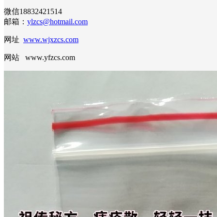
微信18832421514
邮箱：
ylzcs@hotmail.com
网址
www.wjxzcs.com
网站 www.yfzcs.com