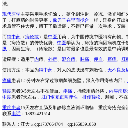
法。
现代医学
主要采用手术切除，、硬化剂注射、冷冻、激光和红外
了，打麻药的时候更疼
，像刀子在里面搅合
一样，浑身的汗出
术后管不住大便，留下了后遗症，不得已再做一次手术，安装
而
纯中药
（
痔疮散
）是
中医
用药，为中国传统中医特有药物。
是（痔疮散）的传统优势。
中医
学认为，痔疮的病因病机在于
纵
，因而生痔。（痔疮散）是目前最多也是最有效的是中药调
适应症：适用于
内
痔、
外痔
、
混合痔
、
肿痛
、
便血
、
瘙痒
、
肛
使用方法：本品为
纯中药
，对人的皮肤没有刺激性，
无不良反
疼痛
患者1-5分钟左右穿过致病菌细胞壁，深入作用痔核内部，
轻度
患者3-5天左右不在便血、
疼痛
，持续用药外痔，
内痔疙瘩
中度
患者7天左右，
肛门恢复正常弹性
，
排便轻松
、顺畅，不在
重度患者
15天左右直肠及肛静脉血液循环顺畅，重度痔疮完
联系
电话
：18832421514
联系人：汪大夫qq:1737664704 qq:1658391850