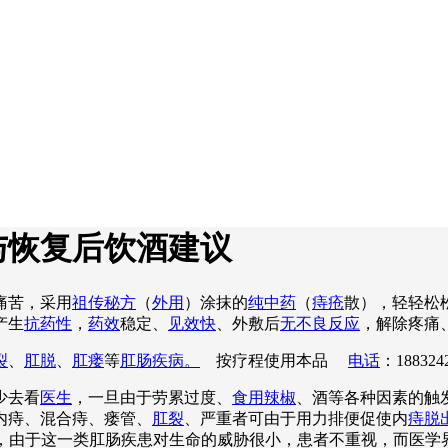
与恢复后饮酒建议
痛苦，采用
祖传秘方
（
外用
）涂抹的
纯中药
（
痔疮
散），轻轻松
产生
抗药性
，
药效
稳定、
见效快
、外敷后
无不良反应
，解除疼痛
裂
、
肛脱
、
肛瘘
等
肛肠疾病。
按疗程使用本品
电话
：188324
少去看
医生
，一旦由于劳累过度、
食用辣椒
、酒等各种因素的触
内痔、混合痔、瘘管、
肛裂
、严重者可由于用力排便促使内
痔脱
吟不已，由于这一类肛肠疾患对生命的威胁很小，患者不重视，而医