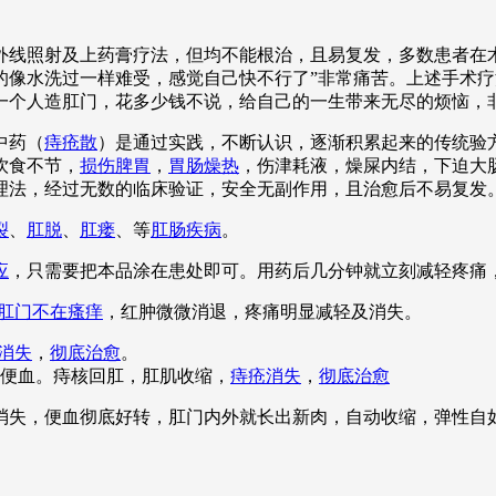
线照射及上药膏疗法，但均不能根治，且易复发，多数患者在术
的像水洗过一样难受，感觉自己快不行了”非常痛苦。上述手术
一个人造肛门，花多少钱不说，给自己的一生带来无尽的烦恼，
中药（
痔疮散
）是通过实践，不断认识，逐渐积累起来的传统验
饮食不节，
损伤脾胃
，
胃肠燥热
，伤津耗液，燥屎内结，下迫大
理法，经过无数的临床验证，安全无副作用，且治愈后不易复发
裂
、
肛脱
、
肛瘘
、等
肛肠疾病
。
应
，只需要把本品涂在患处即可。用药后几分钟就立刻减轻疼痛
肛门不在瘙痒
，红肿微微消退，疼痛明显减轻及消失。
消失
，
彻底治愈
。
便血。痔核回肛，肛肌收缩，
痔疮消失
，
彻底治愈
全消失，便血彻底好转，肛门内外就长出新肉，自动收缩，弹性自