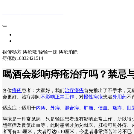
痔疮散18832421514
首页
登录
祖传秘方 痔疮散 轻轻一抹 痔疮消除
痔疮散18832421514
喝酒会影响痔疮治疗吗？禁忌
各位
痔疮
患者：大家好，我们
治疗痔疮
首先推出了不手术，无
会更好。治疗期间
不影响正常工作
，对
慢性痔疮
患者
外用药
不
适应症：适用于
内痔
、
外痔
、
混合痔
、
肿痛
、
便血
、
瘙痒
、
肛
痔疮是一种常见病，只是轻症患者没有影响正常工作，所以很
烈瘙痒及反复出血等，此时患者才匆匆就医。肛检可见外痔、
者可有0.5厘米，大者可达6-10厘米，令患者非常痛苦呻