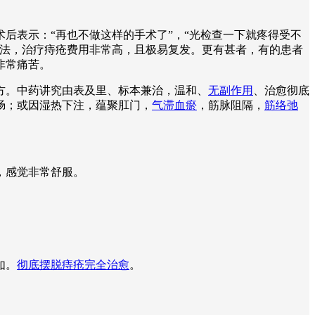
后表示：“再也不做这样的手术了”，“光检查一下就疼得受不
疗法，治疗痔疮费用非常高，且极易复发。更有甚者，有的患者
非常痛苦。
方。中药讲究由表及里、标本兼治，温和、
无副作用
、治愈彻底
肠；或因湿热下注，蕴聚肛门，
气滞血瘀
，筋脉阻隔，
筋络弛
。
，感觉非常舒服。
如。
彻底摆脱痔疮完全治愈
。