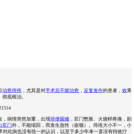
松
治愈痔疮
，尤其是对
手术后不能治愈
，
反复发作
的患者，
效
果
、彻底根治。
21514
发，病情突然加重，出现
排便困难
，肛门憋胀、火烧样疼痛，剧
出肛门
外，不能缩回，而发生急性（嵌顿）。痔疮大小不一，小
学界对此病也没有统一的认识，以至于多少年来一直没有特效疗